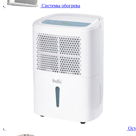
Системы обогрева
Осу