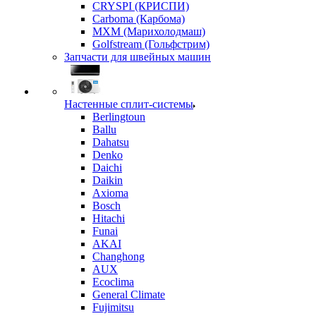
CRYSPI (КРИСПИ)
Carboma (Карбома)
MXM (Марихолодмаш)
Golfstream (Гольфстрим)
Запчасти для швейных машин
Настенные сплит-системы
Berlingtoun
Ballu
Dahatsu
Denko
Daichi
Daikin
Axioma
Bosch
Hitachi
Funai
AKAI
Changhong
AUX
Ecoclima
General Climate
Fujimitsu