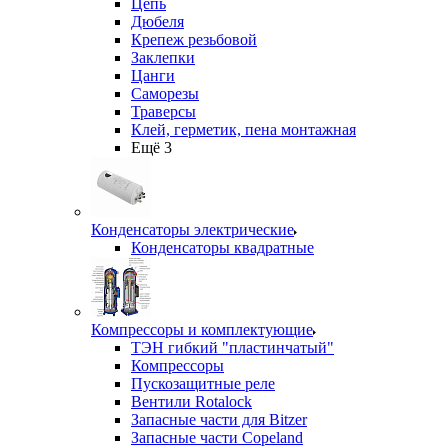
Цепь
Дюбеля
Крепеж резьбовой
Заклепки
Цанги
Саморезы
Траверсы
Клей, герметик, пена монтажная
Ещё 3
Конденсаторы электрические
Конденсаторы квадратные
Компрессоры и комплектующие
ТЭН гибкий "пластинчатый"
Компрессоры
Пускозащитные реле
Вентили Rotalock
Запасные части для Bitzer
Запасные части Copeland