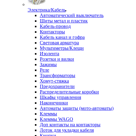
Электрика/Кабель
Автоматический выключатель
Щиты метал и пластик
Кабель-провод
Контакторы
Кабель канал и гофра
Световая арматура
Мультиметры/Клещи
Изолента
Розетки и вилки
Зажимы
Реле
Трансформаторы
Хомут-стяжка
Предохранители
Распределительные коробки
Шкафы управления
Наконечники
Автоматы защиты (мото-автоматы)
Клеммы
Клеммы WAGO
Доп контакты на контакторы
Лоток для укладки кабеля
Кнопки