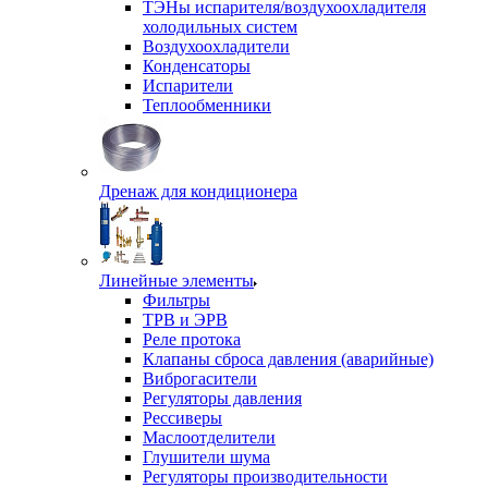
ТЭНы испарителя/воздухоохладителя
холодильных систем
Воздухоохладители
Конденсаторы
Испарители
Теплообменники
Дренаж для кондиционера
Линейные элементы
Фильтры
ТРВ и ЭРВ
Реле протока
Клапаны сброса давления (аварийные)
Виброгасители
Регуляторы давления
Рессиверы
Маслоотделители
Глушители шума
Регуляторы производительности