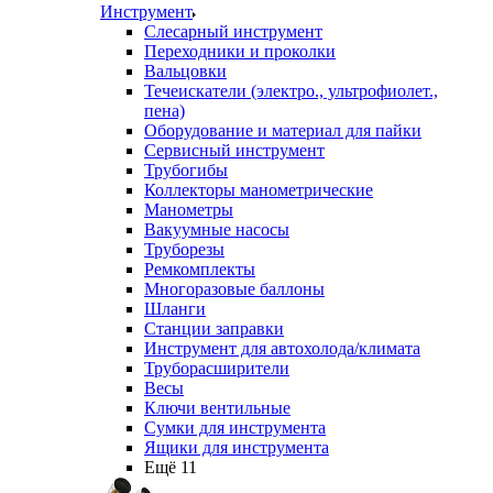
Инструмент
Слесарный инструмент
Переходники и проколки
Вальцовки
Течеискатели (электро., ультрофиолет.,
пена)
Оборудование и материал для пайки
Сервисный инструмент
Трубогибы
Коллекторы манометрические
Манометры
Вакуумные насосы
Труборезы
Ремкомплекты
Многоразовые баллоны
Шланги
Станции заправки
Инструмент для автохолода/климата
Труборасширители
Весы
Ключи вентильные
Сумки для инструмента
Ящики для инструмента
Ещё 11