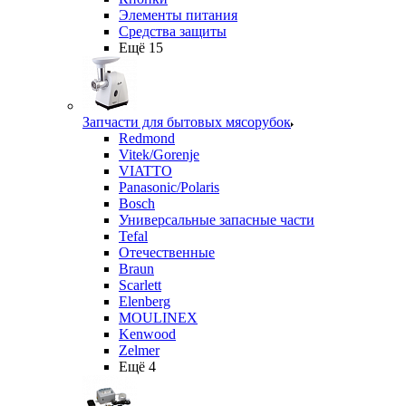
Элементы питания
Средства защиты
Ещё 15
Запчасти для бытовых мясорубок
Redmond
Vitek/Gorenje
VIATTO
Panasonic/Polaris
Bosch
Универсальные запасные части
Tefal
Отечественные
Braun
Scarlett
Elenberg
MOULINEX
Kenwood
Zelmer
Ещё 4