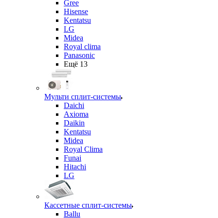
Gree
Hisense
Kentatsu
LG
Midea
Royal clima
Panasonic
Ещё 13
Мульти сплит-системы
Daichi
Axioma
Daikin
Kentatsu
Midea
Royal Clima
Funai
Hitachi
LG
Кассетные сплит-системы
Ballu