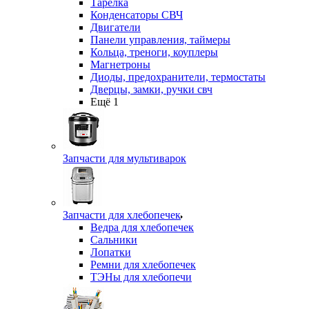
Тарелка
Конденсаторы СВЧ
Двигатели
Панели управления, таймеры
Кольца, треноги, коуплеры
Магнетроны
Диоды, предохранители, термостаты
Дверцы, замки, ручки свч
Ещё 1
Запчасти для мультиварок
Запчасти для хлебопечек
Ведра для хлебопечек
Сальники
Лопатки
Ремни для хлебопечек
ТЭНы для хлебопечи