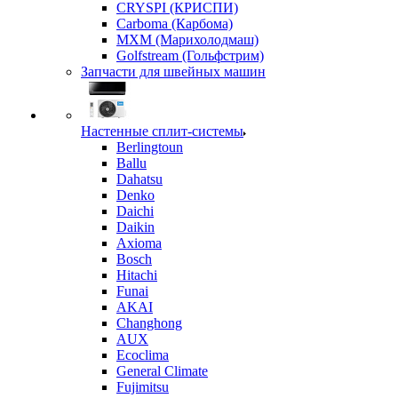
CRYSPI (КРИСПИ)
Carboma (Карбома)
MXM (Марихолодмаш)
Golfstream (Гольфстрим)
Запчасти для швейных машин
Настенные сплит-системы
Berlingtoun
Ballu
Dahatsu
Denko
Daichi
Daikin
Axioma
Bosch
Hitachi
Funai
AKAI
Changhong
AUX
Ecoclima
General Climate
Fujimitsu