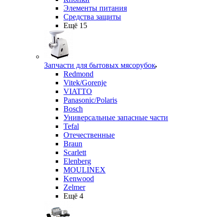
Элементы питания
Средства защиты
Ещё 15
Запчасти для бытовых мясорубок
Redmond
Vitek/Gorenje
VIATTO
Panasonic/Polaris
Bosch
Универсальные запасные части
Tefal
Отечественные
Braun
Scarlett
Elenberg
MOULINEX
Kenwood
Zelmer
Ещё 4