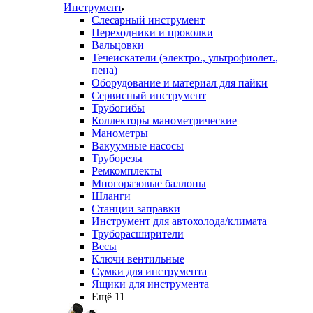
Инструмент
Слесарный инструмент
Переходники и проколки
Вальцовки
Течеискатели (электро., ультрофиолет.,
пена)
Оборудование и материал для пайки
Сервисный инструмент
Трубогибы
Коллекторы манометрические
Манометры
Вакуумные насосы
Труборезы
Ремкомплекты
Многоразовые баллоны
Шланги
Станции заправки
Инструмент для автохолода/климата
Труборасширители
Весы
Ключи вентильные
Сумки для инструмента
Ящики для инструмента
Ещё 11