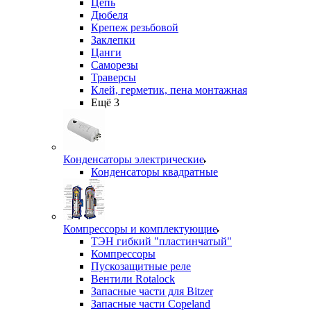
Цепь
Дюбеля
Крепеж резьбовой
Заклепки
Цанги
Саморезы
Траверсы
Клей, герметик, пена монтажная
Ещё 3
Конденсаторы электрические
Конденсаторы квадратные
Компрессоры и комплектующие
ТЭН гибкий "пластинчатый"
Компрессоры
Пускозащитные реле
Вентили Rotalock
Запасные части для Bitzer
Запасные части Copeland