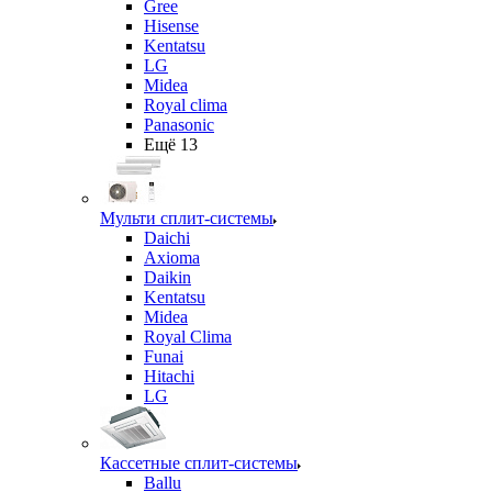
Gree
Hisense
Kentatsu
LG
Midea
Royal clima
Panasonic
Ещё 13
Мульти сплит-системы
Daichi
Axioma
Daikin
Kentatsu
Midea
Royal Clima
Funai
Hitachi
LG
Кассетные сплит-системы
Ballu