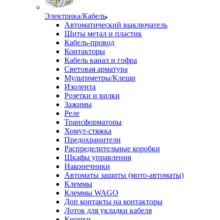
Электрика/Кабель
Автоматический выключатель
Щиты метал и пластик
Кабель-провод
Контакторы
Кабель канал и гофра
Световая арматура
Мультиметры/Клещи
Изолента
Розетки и вилки
Зажимы
Реле
Трансформаторы
Хомут-стяжка
Предохранители
Распределительные коробки
Шкафы управления
Наконечники
Автоматы защиты (мото-автоматы)
Клеммы
Клеммы WAGO
Доп контакты на контакторы
Лоток для укладки кабеля
Кнопки