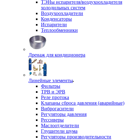
ТЭНы испарителя/воздухоохладителя
холодильных систем
Воздухоохладители
Конденсаторы
Испарители
Теплообменники
Дренаж для кондиционера
Линейные элементы
Фильтры
ТРВ и ЭРВ
Реле протока
Клапаны сброса давления (аварийные)
Виброгасители
Регуляторы давления
Рессиверы
Маслоотделители
Глушители шума
Регуляторы производительности