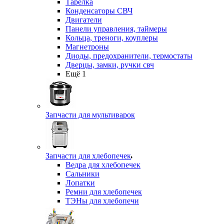
Тарелка
Конденсаторы СВЧ
Двигатели
Панели управления, таймеры
Кольца, треноги, коуплеры
Магнетроны
Диоды, предохранители, термостаты
Дверцы, замки, ручки свч
Ещё 1
Запчасти для мультиварок
Запчасти для хлебопечек
Ведра для хлебопечек
Сальники
Лопатки
Ремни для хлебопечек
ТЭНы для хлебопечи