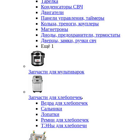
Тарелка
Конденсаторы СВЧ
Двигатели
Панели управления, таймеры
Кольца, треноги, коуплеры
Магнетроны
Диоды, предохранители, термостаты
Дверцы, замки, ручки свч
Ещё 1
Запчасти для мультиварок
Запчасти для хлебопечек
Ведра для хлебопечек
Сальники
Лопатки
Ремни для хлебопечек
ТЭНы для хлебопечи