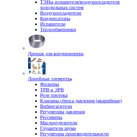
ТЭНы испарителя/воздухоохладителя
холодильных систем
Воздухоохладители
Конденсаторы
Испарители
Теплообменники
Дренаж для кондиционера
Линейные элементы
Фильтры
ТРВ и ЭРВ
Реле протока
Клапаны сброса давления (аварийные)
Виброгасители
Регуляторы давления
Рессиверы
Маслоотделители
Глушители шума
Регуляторы производительности