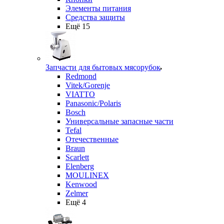
Элементы питания
Средства защиты
Ещё 15
Запчасти для бытовых мясорубок
Redmond
Vitek/Gorenje
VIATTO
Panasonic/Polaris
Bosch
Универсальные запасные части
Tefal
Отечественные
Braun
Scarlett
Elenberg
MOULINEX
Kenwood
Zelmer
Ещё 4