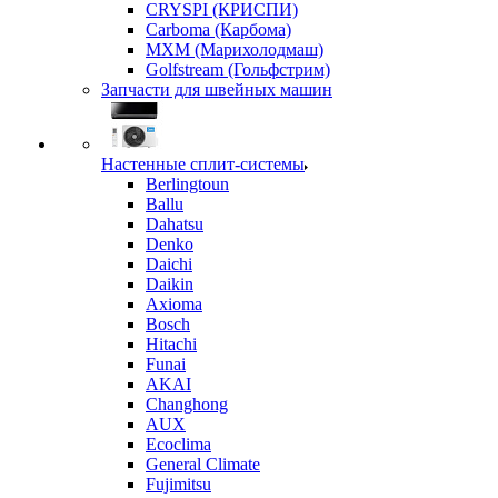
CRYSPI (КРИСПИ)
Carboma (Карбома)
MXM (Марихолодмаш)
Golfstream (Гольфстрим)
Запчасти для швейных машин
Настенные сплит-системы
Berlingtoun
Ballu
Dahatsu
Denko
Daichi
Daikin
Axioma
Bosch
Hitachi
Funai
AKAI
Changhong
AUX
Ecoclima
General Climate
Fujimitsu