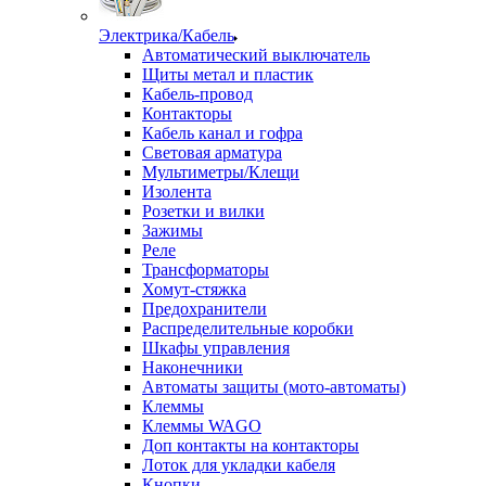
Электрика/Кабель
Автоматический выключатель
Щиты метал и пластик
Кабель-провод
Контакторы
Кабель канал и гофра
Световая арматура
Мультиметры/Клещи
Изолента
Розетки и вилки
Зажимы
Реле
Трансформаторы
Хомут-стяжка
Предохранители
Распределительные коробки
Шкафы управления
Наконечники
Автоматы защиты (мото-автоматы)
Клеммы
Клеммы WAGO
Доп контакты на контакторы
Лоток для укладки кабеля
Кнопки