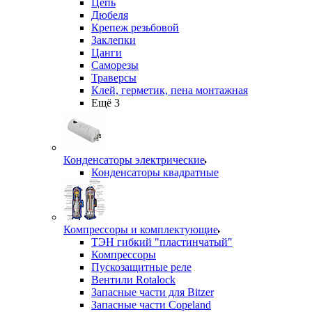
Цепь
Дюбеля
Крепеж резьбовой
Заклепки
Цанги
Саморезы
Траверсы
Клей, герметик, пена монтажная
Ещё 3
Конденсаторы электрические
Конденсаторы квадратные
Компрессоры и комплектующие
ТЭН гибкий "пластинчатый"
Компрессоры
Пускозащитные реле
Вентили Rotalock
Запасные части для Bitzer
Запасные части Copeland