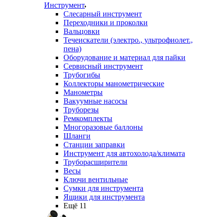
Инструмент
Слесарный инструмент
Переходники и проколки
Вальцовки
Течеискатели (электро., ультрофиолет.,
пена)
Оборудование и материал для пайки
Сервисный инструмент
Трубогибы
Коллекторы манометрические
Манометры
Вакуумные насосы
Труборезы
Ремкомплекты
Многоразовые баллоны
Шланги
Станции заправки
Инструмент для автохолода/климата
Труборасширители
Весы
Ключи вентильные
Сумки для инструмента
Ящики для инструмента
Ещё 11