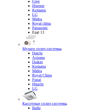
Gree
Hisense
Kentatsu
LG
Midea
Royal clima
Panasonic
Ещё 13
Мульти сплит-системы
Daichi
Axioma
Daikin
Kentatsu
Midea
Royal Clima
Funai
Hitachi
LG
Кассетные сплит-системы
Ballu