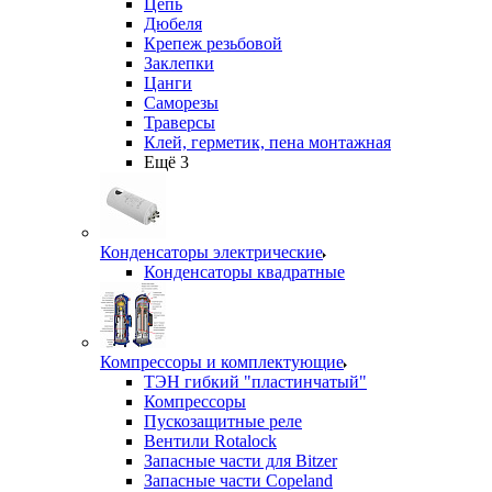
Цепь
Дюбеля
Крепеж резьбовой
Заклепки
Цанги
Саморезы
Траверсы
Клей, герметик, пена монтажная
Ещё 3
Конденсаторы электрические
Конденсаторы квадратные
Компрессоры и комплектующие
ТЭН гибкий "пластинчатый"
Компрессоры
Пускозащитные реле
Вентили Rotalock
Запасные части для Bitzer
Запасные части Copeland