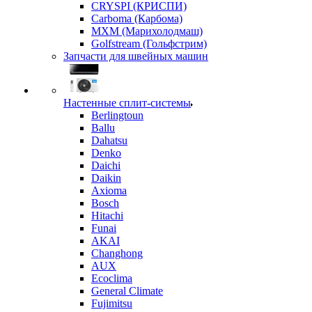
CRYSPI (КРИСПИ)
Carboma (Карбома)
MXM (Марихолодмаш)
Golfstream (Гольфстрим)
Запчасти для швейных машин
Настенные сплит-системы
Berlingtoun
Ballu
Dahatsu
Denko
Daichi
Daikin
Axioma
Bosch
Hitachi
Funai
AKAI
Changhong
AUX
Ecoclima
General Climate
Fujimitsu