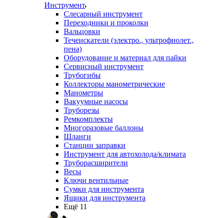
Инструмент
Слесарный инструмент
Переходники и проколки
Вальцовки
Течеискатели (электро., ультрофиолет.,
пена)
Оборудование и материал для пайки
Сервисный инструмент
Трубогибы
Коллекторы манометрические
Манометры
Вакуумные насосы
Труборезы
Ремкомплекты
Многоразовые баллоны
Шланги
Станции заправки
Инструмент для автохолода/климата
Труборасширители
Весы
Ключи вентильные
Сумки для инструмента
Ящики для инструмента
Ещё 11