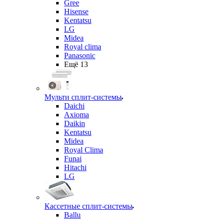
Gree
Hisense
Kentatsu
LG
Midea
Royal clima
Panasonic
Ещё 13
Мульти сплит-системы
Daichi
Axioma
Daikin
Kentatsu
Midea
Royal Clima
Funai
Hitachi
LG
Кассетные сплит-системы
Ballu