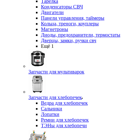
Тарелка
Конденсаторы СВЧ
Двигатели
Панели управления, таймеры
Кольца, треноги, коуплеры
Магнетроны
Диоды, предохранители, термостаты
Дверцы, замки, ручки свч
Ещё 1
Запчасти для мультиварок
Запчасти для хлебопечек
Ведра для хлебопечек
Сальники
Лопатки
Ремни для хлебопечек
ТЭНы для хлебопечи