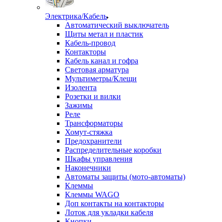
Электрика/Кабель
Автоматический выключатель
Щиты метал и пластик
Кабель-провод
Контакторы
Кабель канал и гофра
Световая арматура
Мультиметры/Клещи
Изолента
Розетки и вилки
Зажимы
Реле
Трансформаторы
Хомут-стяжка
Предохранители
Распределительные коробки
Шкафы управления
Наконечники
Автоматы защиты (мото-автоматы)
Клеммы
Клеммы WAGO
Доп контакты на контакторы
Лоток для укладки кабеля
Кнопки