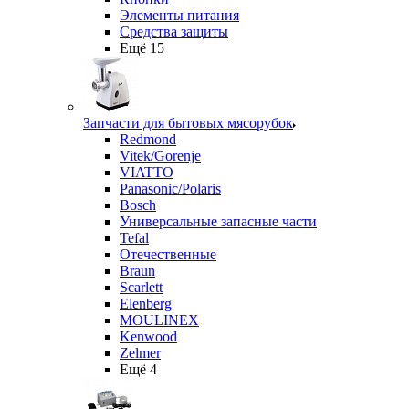
Элементы питания
Средства защиты
Ещё 15
Запчасти для бытовых мясорубок
Redmond
Vitek/Gorenje
VIATTO
Panasonic/Polaris
Bosch
Универсальные запасные части
Tefal
Отечественные
Braun
Scarlett
Elenberg
MOULINEX
Kenwood
Zelmer
Ещё 4