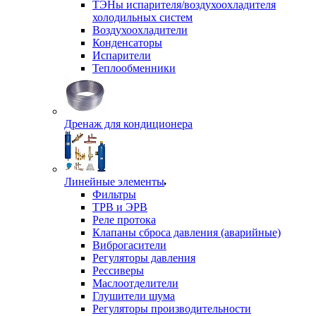
ТЭНы испарителя/воздухоохладителя
холодильных систем
Воздухоохладители
Конденсаторы
Испарители
Теплообменники
Дренаж для кондиционера
Линейные элементы
Фильтры
ТРВ и ЭРВ
Реле протока
Клапаны сброса давления (аварийные)
Виброгасители
Регуляторы давления
Рессиверы
Маслоотделители
Глушители шума
Регуляторы производительности