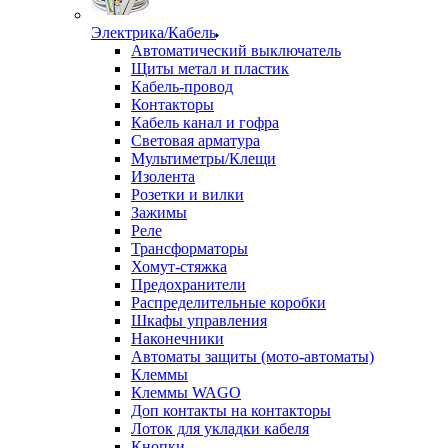
Электрика/Кабель
Автоматический выключатель
Щиты метал и пластик
Кабель-провод
Контакторы
Кабель канал и гофра
Световая арматура
Мультиметры/Клещи
Изолента
Розетки и вилки
Зажимы
Реле
Трансформаторы
Хомут-стяжка
Предохранители
Распределительные коробки
Шкафы управления
Наконечники
Автоматы защиты (мото-автоматы)
Клеммы
Клеммы WAGO
Доп контакты на контакторы
Лоток для укладки кабеля
Кнопки