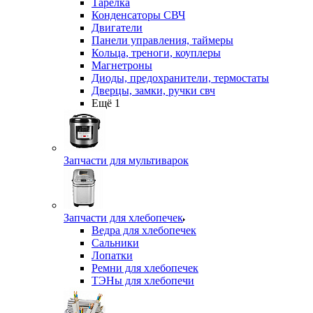
Тарелка
Конденсаторы СВЧ
Двигатели
Панели управления, таймеры
Кольца, треноги, коуплеры
Магнетроны
Диоды, предохранители, термостаты
Дверцы, замки, ручки свч
Ещё 1
Запчасти для мультиварок
Запчасти для хлебопечек
Ведра для хлебопечек
Сальники
Лопатки
Ремни для хлебопечек
ТЭНы для хлебопечи