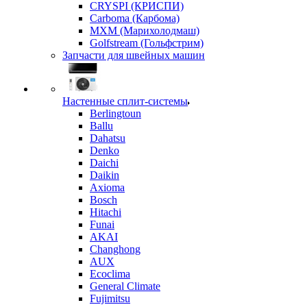
CRYSPI (КРИСПИ)
Carboma (Карбома)
MXM (Марихолодмаш)
Golfstream (Гольфстрим)
Запчасти для швейных машин
Настенные сплит-системы
Berlingtoun
Ballu
Dahatsu
Denko
Daichi
Daikin
Axioma
Bosch
Hitachi
Funai
AKAI
Changhong
AUX
Ecoclima
General Climate
Fujimitsu