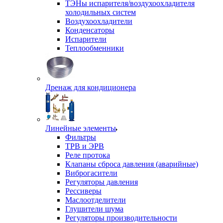
ТЭНы испарителя/воздухоохладителя
холодильных систем
Воздухоохладители
Конденсаторы
Испарители
Теплообменники
Дренаж для кондиционера
Линейные элементы
Фильтры
ТРВ и ЭРВ
Реле протока
Клапаны сброса давления (аварийные)
Виброгасители
Регуляторы давления
Рессиверы
Маслоотделители
Глушители шума
Регуляторы производительности