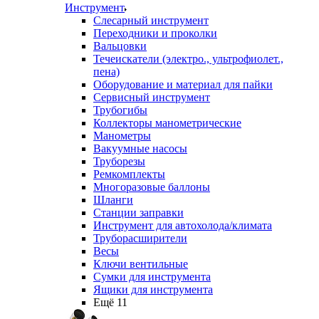
Инструмент
Слесарный инструмент
Переходники и проколки
Вальцовки
Течеискатели (электро., ультрофиолет.,
пена)
Оборудование и материал для пайки
Сервисный инструмент
Трубогибы
Коллекторы манометрические
Манометры
Вакуумные насосы
Труборезы
Ремкомплекты
Многоразовые баллоны
Шланги
Станции заправки
Инструмент для автохолода/климата
Труборасширители
Весы
Ключи вентильные
Сумки для инструмента
Ящики для инструмента
Ещё 11