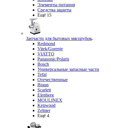
Элементы питания
Средства защиты
Ещё 15
Запчасти для бытовых мясорубок
Redmond
Vitek/Gorenje
VIATTO
Panasonic/Polaris
Bosch
Универсальные запасные части
Tefal
Отечественные
Braun
Scarlett
Elenberg
MOULINEX
Kenwood
Zelmer
Ещё 4