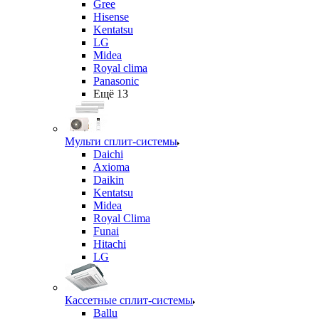
Gree
Hisense
Kentatsu
LG
Midea
Royal clima
Panasonic
Ещё 13
Мульти сплит-системы
Daichi
Axioma
Daikin
Kentatsu
Midea
Royal Clima
Funai
Hitachi
LG
Кассетные сплит-системы
Ballu