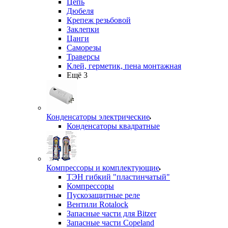
Цепь
Дюбеля
Крепеж резьбовой
Заклепки
Цанги
Саморезы
Траверсы
Клей, герметик, пена монтажная
Ещё 3
Конденсаторы электрические
Конденсаторы квадратные
Компрессоры и комплектующие
ТЭН гибкий "пластинчатый"
Компрессоры
Пускозащитные реле
Вентили Rotalock
Запасные части для Bitzer
Запасные части Copeland