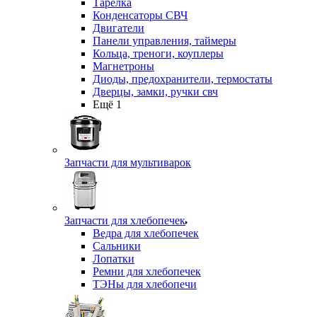
Тарелка
Конденсаторы СВЧ
Двигатели
Панели управления, таймеры
Кольца, треноги, коуплеры
Магнетроны
Диоды, предохранители, термостаты
Дверцы, замки, ручки свч
Ещё 1
Запчасти для мультиварок
Запчасти для хлебопечек
Ведра для хлебопечек
Сальники
Лопатки
Ремни для хлебопечек
ТЭНы для хлебопечи