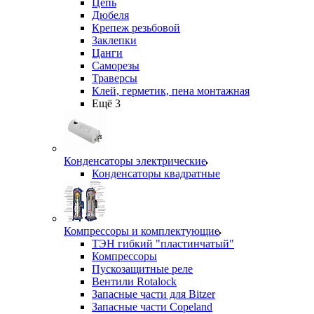
Цепь
Дюбеля
Крепеж резьбовой
Заклепки
Цанги
Саморезы
Траверсы
Клей, герметик, пена монтажная
Ещё 3
Конденсаторы электрические
Конденсаторы квадратные
Компрессоры и комплектующие
ТЭН гибкий "пластинчатый"
Компрессоры
Пускозащитные реле
Вентили Rotalock
Запасные части для Bitzer
Запасные части Copeland