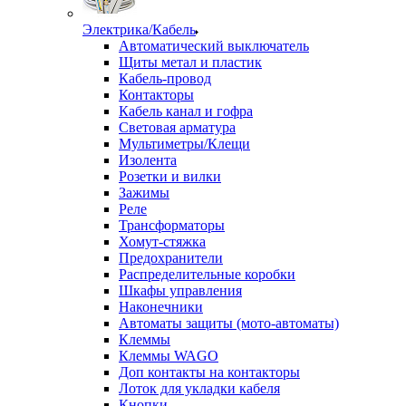
Электрика/Кабель
Автоматический выключатель
Щиты метал и пластик
Кабель-провод
Контакторы
Кабель канал и гофра
Световая арматура
Мультиметры/Клещи
Изолента
Розетки и вилки
Зажимы
Реле
Трансформаторы
Хомут-стяжка
Предохранители
Распределительные коробки
Шкафы управления
Наконечники
Автоматы защиты (мото-автоматы)
Клеммы
Клеммы WAGO
Доп контакты на контакторы
Лоток для укладки кабеля
Кнопки