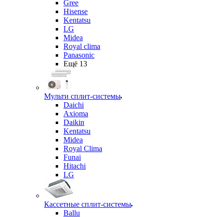
Gree
Hisense
Kentatsu
LG
Midea
Royal clima
Panasonic
Ещё 13
Мульти сплит-системы
Daichi
Axioma
Daikin
Kentatsu
Midea
Royal Clima
Funai
Hitachi
LG
Кассетные сплит-системы
Ballu