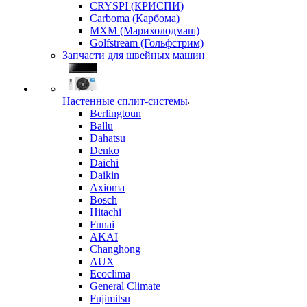
CRYSPI (КРИСПИ)
Carboma (Карбома)
MXM (Марихолодмаш)
Golfstream (Гольфстрим)
Запчасти для швейных машин
Настенные сплит-системы
Berlingtoun
Ballu
Dahatsu
Denko
Daichi
Daikin
Axioma
Bosch
Hitachi
Funai
AKAI
Changhong
AUX
Ecoclima
General Climate
Fujimitsu