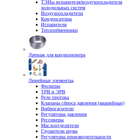
ТЭНы испарителя/воздухоохладителя
холодильных систем
Воздухоохладители
Конденсаторы
Испарители
Теплообменники
Дренаж для кондиционера
Линейные элементы
Фильтры
ТРВ и ЭРВ
Реле протока
Клапаны сброса давления (аварийные)
Виброгасители
Регуляторы давления
Рессиверы
Маслоотделители
Глушители шума
Регуляторы производительности