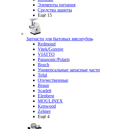
Элементы питания
Средства защиты
Ещё 15
Запчасти для бытовых мясорубок
Redmond
Vitek/Gorenje
VIATTO
Panasonic/Polaris
Bosch
Универсальные запасные части
Tefal
Отечественные
Braun
Scarlett
Elenberg
MOULINEX
Kenwood
Zelmer
Ещё 4