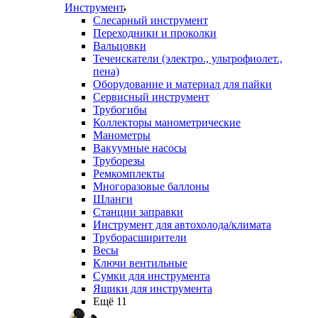
Инструмент
Слесарный инструмент
Переходники и проколки
Вальцовки
Течеискатели (электро., ультрофиолет.,
пена)
Оборудование и материал для пайки
Сервисный инструмент
Трубогибы
Коллекторы манометрические
Манометры
Вакуумные насосы
Труборезы
Ремкомплекты
Многоразовые баллоны
Шланги
Станции заправки
Инструмент для автохолода/климата
Труборасширители
Весы
Ключи вентильные
Сумки для инструмента
Ящики для инструмента
Ещё 11