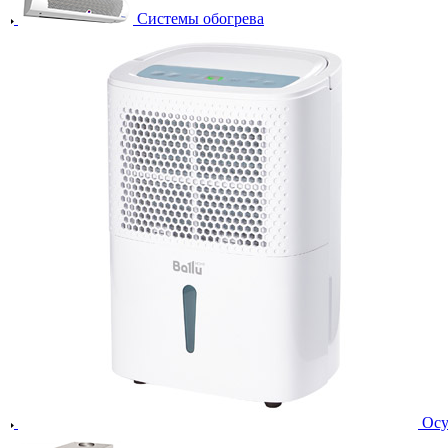
Системы обогрева
Осу