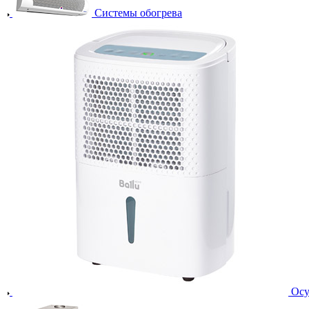
Системы обогрева
Осу