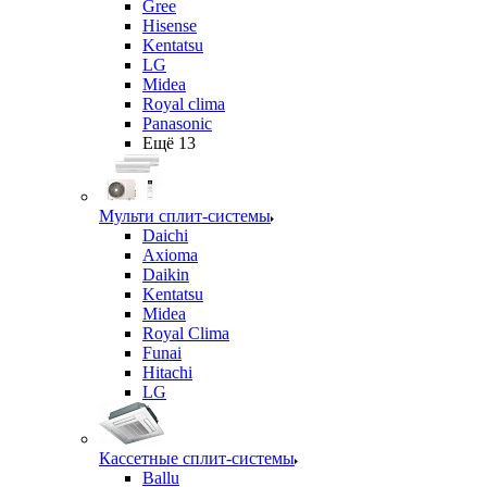
Gree
Hisense
Kentatsu
LG
Midea
Royal clima
Panasonic
Ещё 13
Мульти сплит-системы
Daichi
Axioma
Daikin
Kentatsu
Midea
Royal Clima
Funai
Hitachi
LG
Кассетные сплит-системы
Ballu