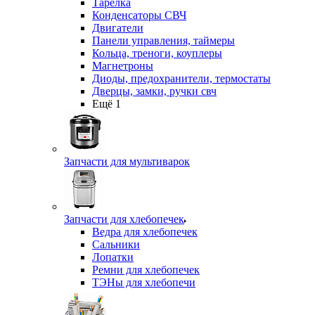
Тарелка
Конденсаторы СВЧ
Двигатели
Панели управления, таймеры
Кольца, треноги, коуплеры
Магнетроны
Диоды, предохранители, термостаты
Дверцы, замки, ручки свч
Ещё 1
Запчасти для мультиварок
Запчасти для хлебопечек
Ведра для хлебопечек
Сальники
Лопатки
Ремни для хлебопечек
ТЭНы для хлебопечи