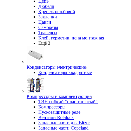
Цепь
Дюбеля
Крепеж резьбовой
Заклепки
Цанги
Саморезы
Траверсы
Клей, герметик, пена монтажная
Ещё 3
Конденсаторы электрические
Конденсаторы квадратные
Компрессоры и комплектующие
ТЭН гибкий "пластинчатый"
Компрессоры
Пускозащитные реле
Вентили Rotalock
Запасные части для Bitzer
Запасные части Copeland