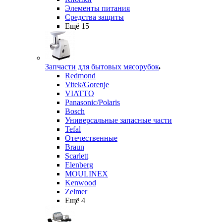
Элементы питания
Средства защиты
Ещё 15
Запчасти для бытовых мясорубок
Redmond
Vitek/Gorenje
VIATTO
Panasonic/Polaris
Bosch
Универсальные запасные части
Tefal
Отечественные
Braun
Scarlett
Elenberg
MOULINEX
Kenwood
Zelmer
Ещё 4