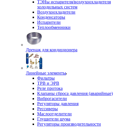
ТЭНы испарителя/воздухоохладителя
холодильных систем
Воздухоохладители
Конденсаторы
Испарители
Теплообменники
Дренаж для кондиционера
Линейные элементы
Фильтры
ТРВ и ЭРВ
Реле протока
Клапаны сброса давления (аварийные)
Виброгасители
Регуляторы давления
Рессиверы
Маслоотделители
Глушители шума
Регуляторы производительности