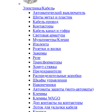
Электрика/Кабель
Автоматический выключатель
Щиты метал и пластик
Кабель-провод
Контакторы
Кабель канал и гофра
Световая арматура
Мультиметры/Клещи
Изолента
Розетки и вилки
Зажимы
Реле
Трансформаторы
Хомут-стяжка
Предохранители
Распределительные коробки
Шкафы управления
Наконечники
Автоматы защиты (мото-автоматы)
Клеммы
Клеммы WAGO
Доп контакты на контакторы
Лоток для укладки кабеля
Кнопки