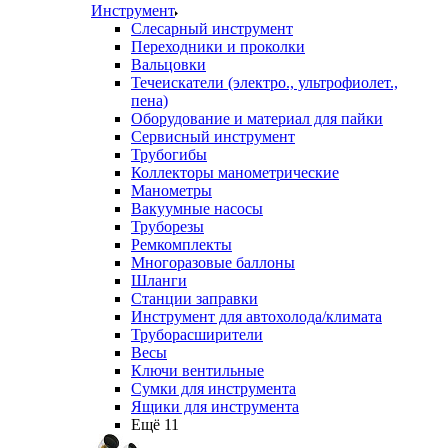
Инструмент
Слесарный инструмент
Переходники и проколки
Вальцовки
Течеискатели (электро., ультрофиолет.,
пена)
Оборудование и материал для пайки
Сервисный инструмент
Трубогибы
Коллекторы манометрические
Манометры
Вакуумные насосы
Труборезы
Ремкомплекты
Многоразовые баллоны
Шланги
Станции заправки
Инструмент для автохолода/климата
Труборасширители
Весы
Ключи вентильные
Сумки для инструмента
Ящики для инструмента
Ещё 11