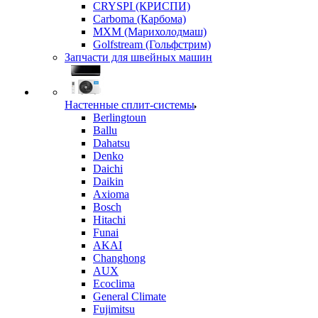
CRYSPI (КРИСПИ)
Carboma (Карбома)
MXM (Марихолодмаш)
Golfstream (Гольфстрим)
Запчасти для швейных машин
Настенные сплит-системы
Berlingtoun
Ballu
Dahatsu
Denko
Daichi
Daikin
Axioma
Bosch
Hitachi
Funai
AKAI
Changhong
AUX
Ecoclima
General Climate
Fujimitsu