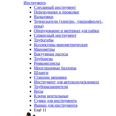
Инструмент
Слесарный инструмент
Переходники и проколки
Вальцовки
Течеискатели (электро., ультрофиолет.,
пена)
Оборудование и материал для пайки
Сервисный инструмент
Трубогибы
Коллекторы манометрические
Манометры
Вакуумные насосы
Труборезы
Ремкомплекты
Многоразовые баллоны
Шланги
Станции заправки
Инструмент для автохолода/климата
Труборасширители
Весы
Ключи вентильные
Сумки для инструмента
Ящики для инструмента
Ещё 11