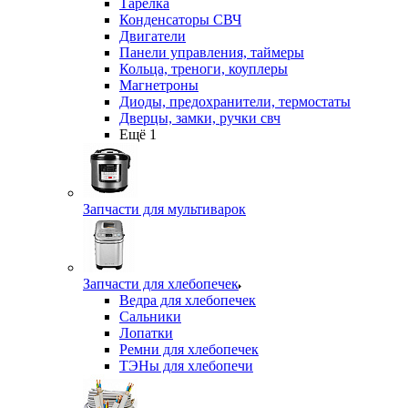
Тарелка
Конденсаторы СВЧ
Двигатели
Панели управления, таймеры
Кольца, треноги, коуплеры
Магнетроны
Диоды, предохранители, термостаты
Дверцы, замки, ручки свч
Ещё 1
Запчасти для мультиварок
Запчасти для хлебопечек
Ведра для хлебопечек
Сальники
Лопатки
Ремни для хлебопечек
ТЭНы для хлебопечи