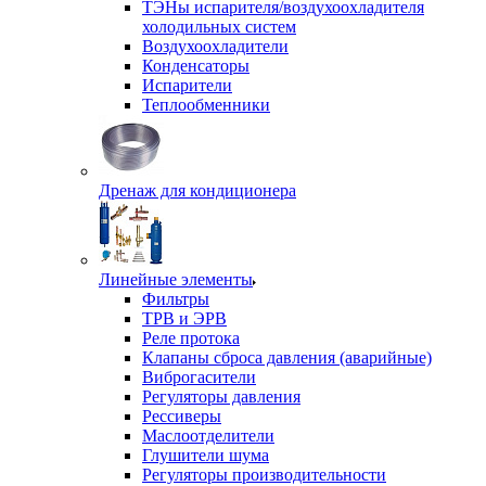
ТЭНы испарителя/воздухоохладителя
холодильных систем
Воздухоохладители
Конденсаторы
Испарители
Теплообменники
Дренаж для кондиционера
Линейные элементы
Фильтры
ТРВ и ЭРВ
Реле протока
Клапаны сброса давления (аварийные)
Виброгасители
Регуляторы давления
Рессиверы
Маслоотделители
Глушители шума
Регуляторы производительности