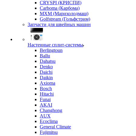
CRYSPI (КРИСПИ)
Carboma (Карбома)
MXM (Марихолодмаш)
Golfstream (Гольфстрим)
Запчасти для швейных машин
Настенные сплит-системы
Berlingtoun
Ballu
Dahatsu
Denko
Daichi
Daikin
Axioma
Bosch
Hitachi
Funai
AKAI
Changhong
AUX
Ecoclima
General Climate
Fujimitsu