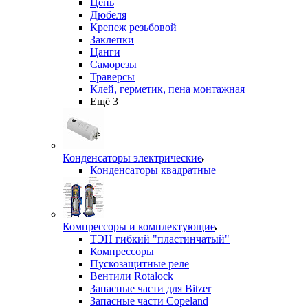
Цепь
Дюбеля
Крепеж резьбовой
Заклепки
Цанги
Саморезы
Траверсы
Клей, герметик, пена монтажная
Ещё 3
Конденсаторы электрические
Конденсаторы квадратные
Компрессоры и комплектующие
ТЭН гибкий "пластинчатый"
Компрессоры
Пускозащитные реле
Вентили Rotalock
Запасные части для Bitzer
Запасные части Copeland