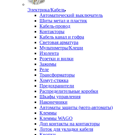
Электрика/Кабель
Автоматический выключатель
Щиты метал и пластик
Кабель-провод
Контакторы
Кабель канал и гофра
Световая арматура
Мультиметры/Клещи
Изолента
Розетки и вилки
Зажимы
Реле
Трансформаторы
Хомут-стяжка
Предохранители
Распределительные коробки
Шкафы управления
Наконечники
Автоматы защиты (мото-автоматы)
Клеммы
Клеммы WAGO
Доп контакты на контакторы
Лоток для укладки кабеля
Кнопки