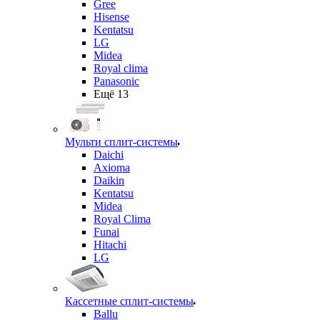
Gree
Hisense
Kentatsu
LG
Midea
Royal clima
Panasonic
Ещё 13
Мульти сплит-системы
Daichi
Axioma
Daikin
Kentatsu
Midea
Royal Clima
Funai
Hitachi
LG
Кассетные сплит-системы
Ballu