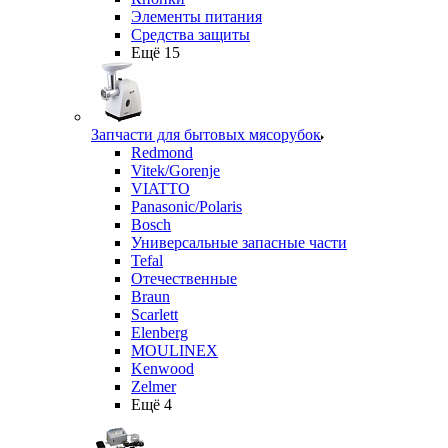
Элементы питания
Средства защиты
Ещё 15
Запчасти для бытовых мясорубок
Redmond
Vitek/Gorenje
VIATTO
Panasonic/Polaris
Bosch
Универсальные запасные части
Tefal
Отечественные
Braun
Scarlett
Elenberg
MOULINEX
Kenwood
Zelmer
Ещё 4