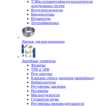
ТЭНы испарителя/воздухоохладителя
холодильных систем
Воздухоохладители
Конденсаторы
Испарители
Теплообменники
Дренаж для кондиционера
Линейные элементы
Фильтры
ТРВ и ЭРВ
Реле протока
Клапаны сброса давления (аварийные)
Виброгасители
Регуляторы давления
Рессиверы
Маслоотделители
Глушители шума
Регуляторы производительности