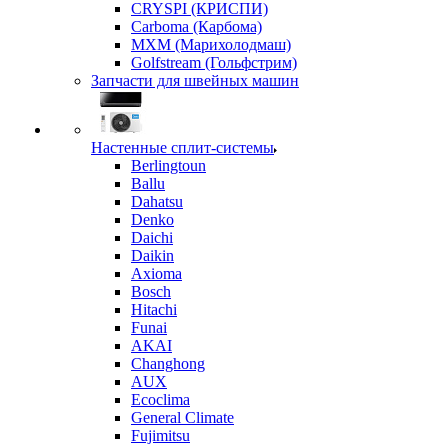
CRYSPI (КРИСПИ)
Carboma (Карбома)
MXM (Марихолодмаш)
Golfstream (Гольфстрим)
Запчасти для швейных машин
Настенные сплит-системы
Berlingtoun
Ballu
Dahatsu
Denko
Daichi
Daikin
Axioma
Bosch
Hitachi
Funai
AKAI
Changhong
AUX
Ecoclima
General Climate
Fujimitsu