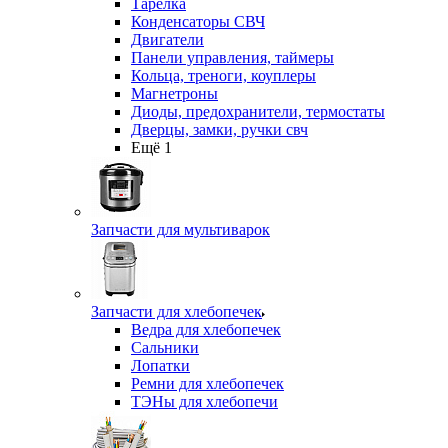
Тарелка
Конденсаторы СВЧ
Двигатели
Панели управления, таймеры
Кольца, треноги, коуплеры
Магнетроны
Диоды, предохранители, термостаты
Дверцы, замки, ручки свч
Ещё 1
Запчасти для мультиварок
Запчасти для хлебопечек
Ведра для хлебопечек
Сальники
Лопатки
Ремни для хлебопечек
ТЭНы для хлебопечи