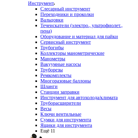
Инструмент
Слесарный инструмент
Переходники и проколки
Вальцовки
Течеискатели (электро., ультрофиолет.,
пена)
Оборудование и материал для пайки
Сервисный инструмент
Трубогибы
Коллекторы манометрические
Манометры
Вакуумные насосы
Труборезы
Ремкомплекты
Многоразовые баллоны
Шланги
Станции заправки
Инструмент для автохолода/климата
Труборасширители
Весы
Ключи вентильные
Сумки для инструмента
Ящики для инструмента
Ещё 11