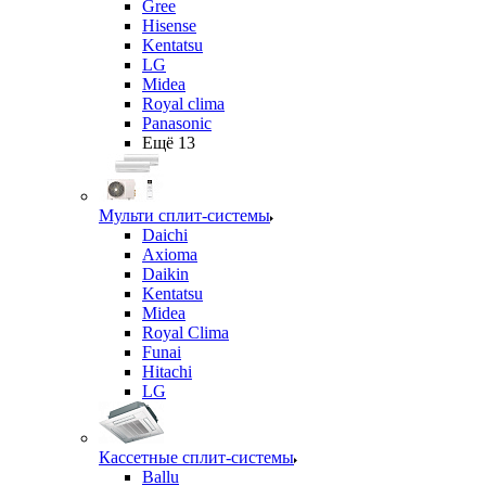
Gree
Hisense
Kentatsu
LG
Midea
Royal clima
Panasonic
Ещё 13
Мульти сплит-системы
Daichi
Axioma
Daikin
Kentatsu
Midea
Royal Clima
Funai
Hitachi
LG
Кассетные сплит-системы
Ballu