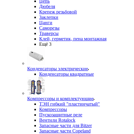
Цепь
Дюбеля
Крепеж резьбовой
Заклепки
Цанги
Саморезы
Траверсы
Клей, герметик, пена монтажная
Ещё 3
Конденсаторы электрические
Конденсаторы квадратные
Компрессоры и комплектующие
ТЭН гибкий "пластинчатый"
Компрессоры
Пускозащитные реле
Вентили Rotalock
Запасные части для Bitzer
Запасные части Copeland