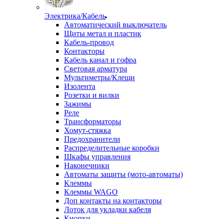
Электрика/Кабель
Автоматический выключатель
Щиты метал и пластик
Кабель-провод
Контакторы
Кабель канал и гофра
Световая арматура
Мультиметры/Клещи
Изолента
Розетки и вилки
Зажимы
Реле
Трансформаторы
Хомут-стяжка
Предохранители
Распределительные коробки
Шкафы управления
Наконечники
Автоматы защиты (мото-автоматы)
Клеммы
Клеммы WAGO
Доп контакты на контакторы
Лоток для укладки кабеля
Кнопки