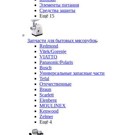
Элементы питания
Средства защиты
Ещё 15
Запчасти для бытовых мясорубок
Redmond
Vitek/Gorenje
VIATTO
Panasonic/Polaris
Bosch
Универсальные запасные части
Tefal
Отечественные
Braun
Scarlett
Elenberg
MOULINEX
Kenwood
Zelmer
Ещё 4