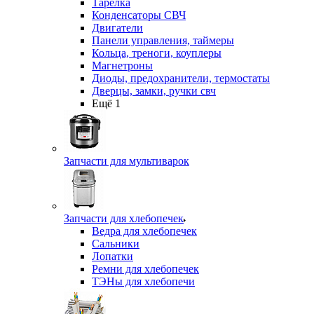
Тарелка
Конденсаторы СВЧ
Двигатели
Панели управления, таймеры
Кольца, треноги, коуплеры
Магнетроны
Диоды, предохранители, термостаты
Дверцы, замки, ручки свч
Ещё 1
Запчасти для мультиварок
Запчасти для хлебопечек
Ведра для хлебопечек
Сальники
Лопатки
Ремни для хлебопечек
ТЭНы для хлебопечи