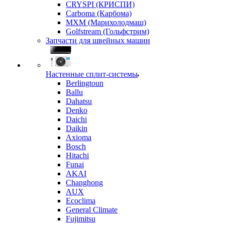
CRYSPI (КРИСПИ)
Carboma (Карбома)
MXM (Марихолодмаш)
Golfstream (Гольфстрим)
Запчасти для швейных машин
Настенные сплит-системы
Berlingtoun
Ballu
Dahatsu
Denko
Daichi
Daikin
Axioma
Bosch
Hitachi
Funai
AKAI
Changhong
AUX
Ecoclima
General Climate
Fujimitsu