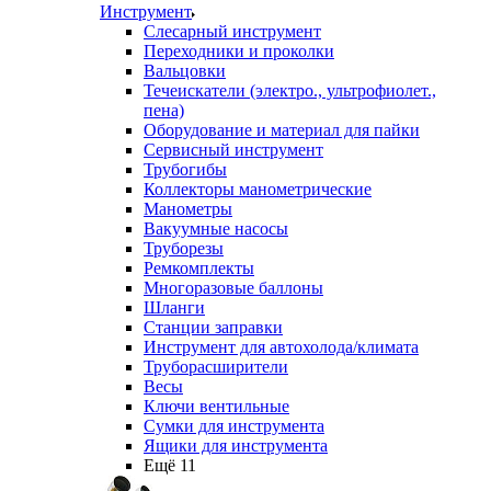
Инструмент
Слесарный инструмент
Переходники и проколки
Вальцовки
Течеискатели (электро., ультрофиолет.,
пена)
Оборудование и материал для пайки
Сервисный инструмент
Трубогибы
Коллекторы манометрические
Манометры
Вакуумные насосы
Труборезы
Ремкомплекты
Многоразовые баллоны
Шланги
Станции заправки
Инструмент для автохолода/климата
Труборасширители
Весы
Ключи вентильные
Сумки для инструмента
Ящики для инструмента
Ещё 11