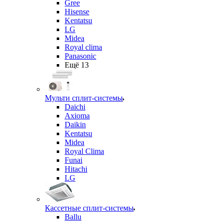
Gree
Hisense
Kentatsu
LG
Midea
Royal clima
Panasonic
Ещё 13
Мульти сплит-системы
Daichi
Axioma
Daikin
Kentatsu
Midea
Royal Clima
Funai
Hitachi
LG
Кассетные сплит-системы
Ballu