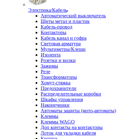
Электрика/Кабель
Автоматический выключатель
Щиты метал и пластик
Кабель-провод
Контакторы
Кабель канал и гофра
Световая арматура
Мультиметры/Клещи
Изолента
Розетки и вилки
Зажимы
Реле
Трансформаторы
Хомут-стяжка
Предохранители
Распределительные коробки
Шкафы управления
Наконечники
Автоматы защиты (мото-автоматы)
Клеммы
Клеммы WAGO
Доп контакты на контакторы
Лоток для укладки кабеля
Кнопки