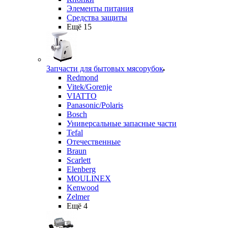
Элементы питания
Средства защиты
Ещё 15
Запчасти для бытовых мясорубок
Redmond
Vitek/Gorenje
VIATTO
Panasonic/Polaris
Bosch
Универсальные запасные части
Tefal
Отечественные
Braun
Scarlett
Elenberg
MOULINEX
Kenwood
Zelmer
Ещё 4