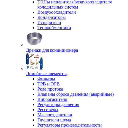
ТЭНы испарителя/воздухоохладителя
холодильных систем
Воздухоохладители
Конденсаторы
Испарители
Теплообменники
Дренаж для кондиционера
Линейные элементы
Фильтры
ТРВ и ЭРВ
Реле протока
Клапаны сброса давления (аварийные)
Виброгасители
Регуляторы давления
Рессиверы
Маслоотделители
Глушители шума
Регуляторы производительности