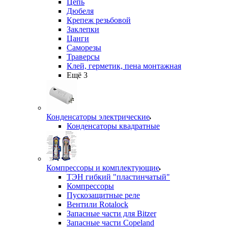
Цепь
Дюбеля
Крепеж резьбовой
Заклепки
Цанги
Саморезы
Траверсы
Клей, герметик, пена монтажная
Ещё 3
Конденсаторы электрические
Конденсаторы квадратные
Компрессоры и комплектующие
ТЭН гибкий "пластинчатый"
Компрессоры
Пускозащитные реле
Вентили Rotalock
Запасные части для Bitzer
Запасные части Copeland