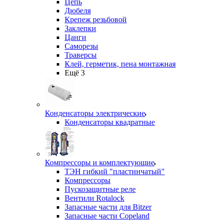
Цепь
Дюбеля
Крепеж резьбовой
Заклепки
Цанги
Саморезы
Траверсы
Клей, герметик, пена монтажная
Ещё 3
Конденсаторы электрические
Конденсаторы квадратные
Компрессоры и комплектующие
ТЭН гибкий "пластинчатый"
Компрессоры
Пускозащитные реле
Вентили Rotalock
Запасные части для Bitzer
Запасные части Copeland