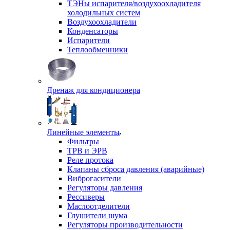
ТЭНы испарителя/воздухоохладителя
холодильных систем
Воздухоохладители
Конденсаторы
Испарители
Теплообменники
Дренаж для кондиционера
Линейные элементы
Фильтры
ТРВ и ЭРВ
Реле протока
Клапаны сброса давления (аварийные)
Виброгасители
Регуляторы давления
Рессиверы
Маслоотделители
Глушители шума
Регуляторы производительности