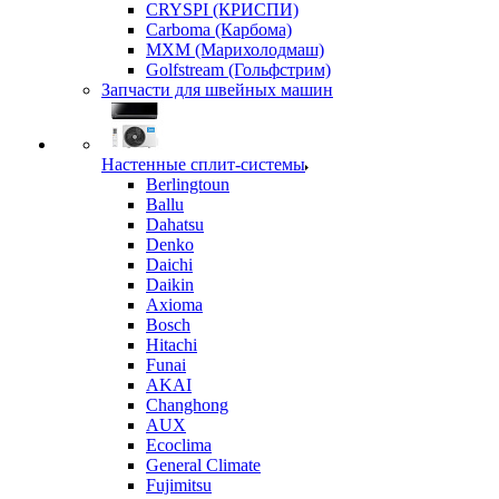
CRYSPI (КРИСПИ)
Carboma (Карбома)
MXM (Марихолодмаш)
Golfstream (Гольфстрим)
Запчасти для швейных машин
Настенные сплит-системы
Berlingtoun
Ballu
Dahatsu
Denko
Daichi
Daikin
Axioma
Bosch
Hitachi
Funai
AKAI
Changhong
AUX
Ecoclima
General Climate
Fujimitsu