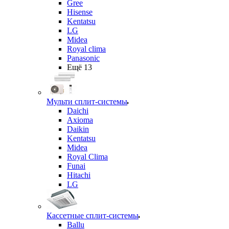
Gree
Hisense
Kentatsu
LG
Midea
Royal clima
Panasonic
Ещё 13
Мульти сплит-системы
Daichi
Axioma
Daikin
Kentatsu
Midea
Royal Clima
Funai
Hitachi
LG
Кассетные сплит-системы
Ballu