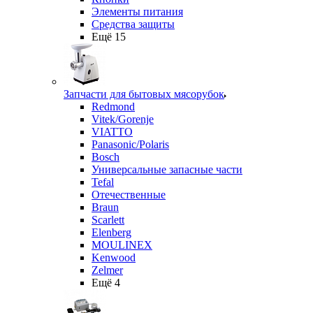
Элементы питания
Средства защиты
Ещё 15
Запчасти для бытовых мясорубок
Redmond
Vitek/Gorenje
VIATTO
Panasonic/Polaris
Bosch
Универсальные запасные части
Tefal
Отечественные
Braun
Scarlett
Elenberg
MOULINEX
Kenwood
Zelmer
Ещё 4