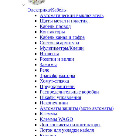
Электрика/Кабель
Автоматический выключатель
Щиты метал и пластик
Кабель-провод
Контакторы
Кабель канал и гофра
Световая арматура
Мультиметры/Клещи
Изолента
Розетки и вилки
Зажимы
Реле
Трансформаторы
Хомут-стяжка
Предохранители
Распределительные коробки
Шкафы управления
Наконечники
Автоматы защиты (мото-автоматы)
Клеммы
Клеммы WAGO
Доп контакты на контакторы
Лоток для укладки кабеля
Кнопки