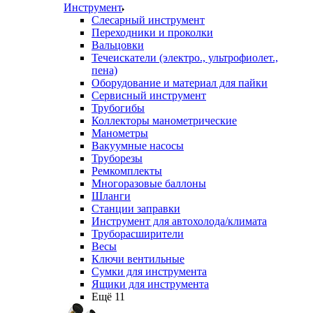
Инструмент
Слесарный инструмент
Переходники и проколки
Вальцовки
Течеискатели (электро., ультрофиолет.,
пена)
Оборудование и материал для пайки
Сервисный инструмент
Трубогибы
Коллекторы манометрические
Манометры
Вакуумные насосы
Труборезы
Ремкомплекты
Многоразовые баллоны
Шланги
Станции заправки
Инструмент для автохолода/климата
Труборасширители
Весы
Ключи вентильные
Сумки для инструмента
Ящики для инструмента
Ещё 11