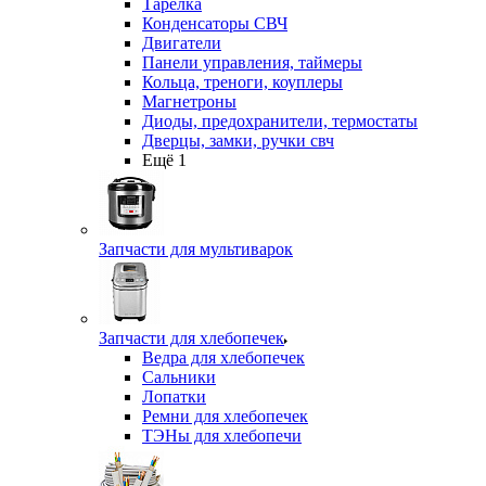
Тарелка
Конденсаторы СВЧ
Двигатели
Панели управления, таймеры
Кольца, треноги, коуплеры
Магнетроны
Диоды, предохранители, термостаты
Дверцы, замки, ручки свч
Ещё 1
Запчасти для мультиварок
Запчасти для хлебопечек
Ведра для хлебопечек
Сальники
Лопатки
Ремни для хлебопечек
ТЭНы для хлебопечи