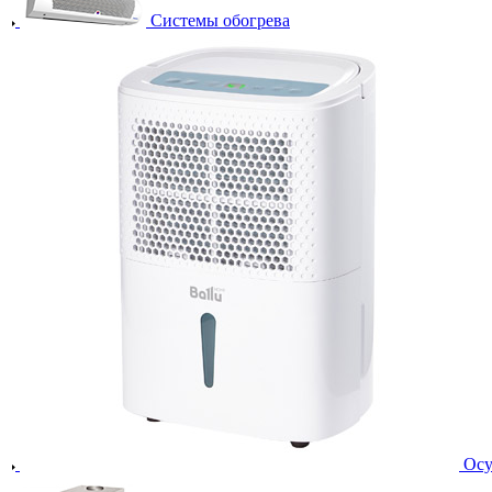
Системы обогрева
Осу