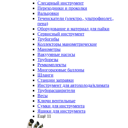
Слесарный инструмент
Переходники и проколки
Вальцовки
Течеискатели (электро., ультрофиолет.,
пена)
Оборудование и материал для пайки
Сервисный инструмент
Трубогибы
Коллекторы манометрические
Манометры
Вакуумные насосы
Труборезы
Ремкомплекты
Многоразовые баллоны
Шланги
Станции заправки
Инструмент для автохолода/климата
Труборасширители
Весы
Ключи вентильные
Сумки для инструмента
Ящики для инструмента
Ещё 11