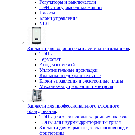
Регуляторы и выключатели
ТЭНы посудомоечных машин
Насосы
Блоки управления
УБЛ
Запчасти для водонагревателей и кипятильников
ТЭНы
Термостат
Анод магниевый
Уплотнительные прокладки
Клапаны предохранительные
Блоки управления и электронные платы
Механизмы управления и контроля
Запчасти для профессионального кухонного
оборудования
ТЭНы для электроплит жарочных шкафов
ТЭНы для шаурмы,фритюрницы,гриля
Запчасти для мармитов, электросковород и
фритюрниц