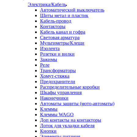
Электрика/Кабель
Автоматический выключатель
Щиты метал и пластик
Кабель-провод
Контакторы
Кабель канал и гофра
Световая арматура
Мультиметры/Клещи
Изолента
Розетки и вилки
Зажимы
Реле
Трансформаторы
Хомут-стяжка
Предохранители
Распределительные коробки
Шкафы управления
Наконечники
Автоматы защиты (мото-автоматы)
Клеммы
Клеммы WAGO
Доп контакты на контакторы
Лоток для укладки кабеля
Кнопки
Элементы питания