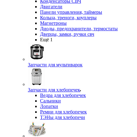
Конденсаторы СВЧ
Двигатели
Панели управления, таймеры
Кольца, треноги, коуплеры
Магнетроны
Диоды, предохранители, термостаты
Дверцы, замки, ручки свч
Ещё 1
Запчасти для мультиварок
Запчасти для хлебопечек
Ведра для хлебопечек
Сальники
Лопатки
Ремни для хлебопечек
ТЭНы для хлебопечи