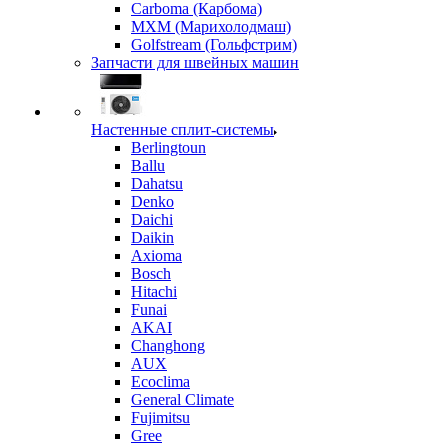
Carboma (Карбома)
MXM (Марихолодмаш)
Golfstream (Гольфстрим)
Запчасти для швейных машин
Настенные сплит-системы
Berlingtoun
Ballu
Dahatsu
Denko
Daichi
Daikin
Axioma
Bosch
Hitachi
Funai
AKAI
Changhong
AUX
Ecoclima
General Climate
Fujimitsu
Gree