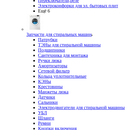
Переключатели,реле
Электроконфорки для эл. бытовых плит
Ещё 6
Запчасти для стиральных машин
Патрубки
ТЭНы для стиральной машины
Подшипники
Сантехника для монтажа
Ручки люка
Амортизаторы
Сетевой фильтр
Кольца уплотнительные
КЭНы
Крестовины
Манжеты люка
Датчики
Сальники
Электродвигатели для стиральной машины
УБЛ
Шланги
Ремни
Кнопки включения