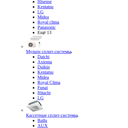
Hisense
Kentatsu
LG
Midea
Royal clima
Panasonic
Ещё 13
Мульти сплит-системы
Daichi
Axioma
Daikin
Kentatsu
Midea
Royal Clima
Funai
Hitachi
LG
Кассетные сплит-системы
Ballu
AUX