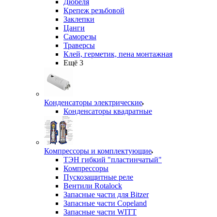
Дюбеля
Крепеж резьбовой
Заклепки
Цанги
Саморезы
Траверсы
Клей, герметик, пена монтажная
Ещё 3
Конденсаторы электрические
Конденсаторы квадратные
Компрессоры и комплектующие
ТЭН гибкий "пластинчатый"
Компрессоры
Пускозащитные реле
Вентили Rotalock
Запасные части для Bitzer
Запасные части Copeland
Запасные части WITT