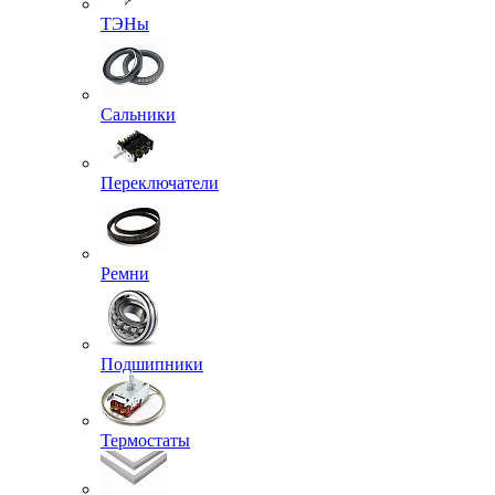
ТЭНы
Сальники
Переключатели
Ремни
Подшипники
Термостаты