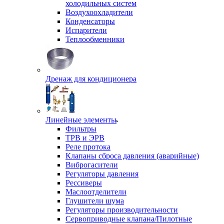
холодильных систем
Воздухоохладители
Конденсаторы
Испарители
Теплообменники
Дренаж для кондиционера
Линейные элементы
Фильтры
ТРВ и ЭРВ
Реле протока
Клапаны сброса давления (аварийные)
Виброгасители
Регуляторы давления
Рессиверы
Маслоотделители
Глушители шума
Регуляторы производительности
Сервоприводные клапана/Пилотные