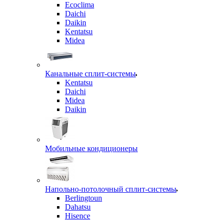
Ecoclima
Daichi
Daikin
Kentatsu
Midea
Канальные сплит-системы
Kentatsu
Daichi
Midea
Daikin
Мобильные кондиционеры
Напольно-потолочный сплит-системы
Berlingtoun
Dahatsu
Hisence