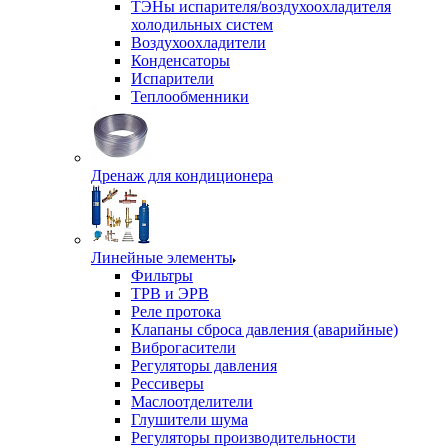
ТЭНы испарителя/воздухоохладителя
холодильных систем
Воздухоохладители
Конденсаторы
Испарители
Теплообменники
Дренаж для кондиционера
Линейные элементы
Фильтры
ТРВ и ЭРВ
Реле протока
Клапаны сброса давления (аварийные)
Виброгасители
Регуляторы давления
Рессиверы
Маслоотделители
Глушители шума
Регуляторы производительности