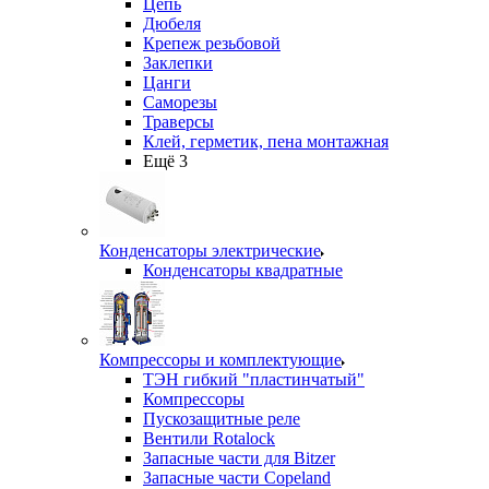
Цепь
Дюбеля
Крепеж резьбовой
Заклепки
Цанги
Саморезы
Траверсы
Клей, герметик, пена монтажная
Ещё 3
Конденсаторы электрические
Конденсаторы квадратные
Компрессоры и комплектующие
ТЭН гибкий "пластинчатый"
Компрессоры
Пускозащитные реле
Вентили Rotalock
Запасные части для Bitzer
Запасные части Copeland