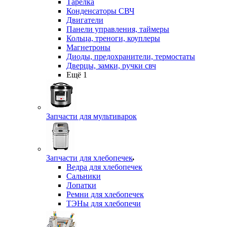
Тарелка
Конденсаторы СВЧ
Двигатели
Панели управления, таймеры
Кольца, треноги, коуплеры
Магнетроны
Диоды, предохранители, термостаты
Дверцы, замки, ручки свч
Ещё 1
Запчасти для мультиварок
Запчасти для хлебопечек
Ведра для хлебопечек
Сальники
Лопатки
Ремни для хлебопечек
ТЭНы для хлебопечи