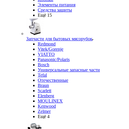
Элементы питания
Средства защиты
Ещё 15
Запчасти для бытовых мясорубок
Redmond
Vitek/Gorenje
VIATTO
Panasonic/Polaris
Bosch
Универсальные запасные части
Tefal
Отечественные
Braun
Scarlett
Elenberg
MOULINEX
Kenwood
Zelmer
Ещё 4