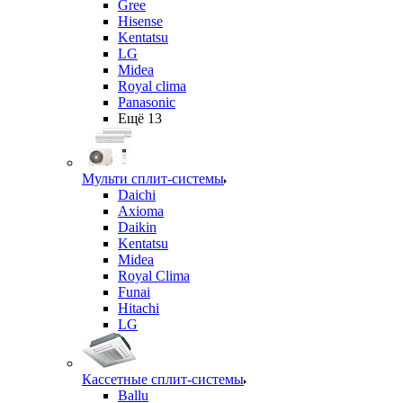
Gree
Hisense
Kentatsu
LG
Midea
Royal clima
Panasonic
Ещё 13
Мульти сплит-системы
Daichi
Axioma
Daikin
Kentatsu
Midea
Royal Clima
Funai
Hitachi
LG
Кассетные сплит-системы
Ballu