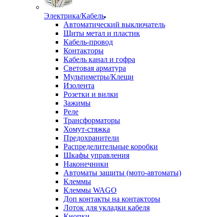
Электрика/Кабель
Автоматический выключатель
Щиты метал и пластик
Кабель-провод
Контакторы
Кабель канал и гофра
Световая арматура
Мультиметры/Клещи
Изолента
Розетки и вилки
Зажимы
Реле
Трансформаторы
Хомут-стяжка
Предохранители
Распределительные коробки
Шкафы управления
Наконечники
Автоматы защиты (мото-автоматы)
Клеммы
Клеммы WAGO
Доп контакты на контакторы
Лоток для укладки кабеля
Кнопки