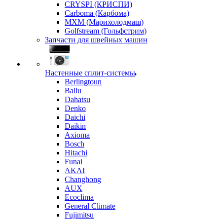
CRYSPI (КРИСПИ)
Carboma (Карбома)
MXM (Марихолодмаш)
Golfstream (Гольфстрим)
Запчасти для швейных машин
Настенные сплит-системы
Berlingtoun
Ballu
Dahatsu
Denko
Daichi
Daikin
Axioma
Bosch
Hitachi
Funai
AKAI
Changhong
AUX
Ecoclima
General Climate
Fujimitsu