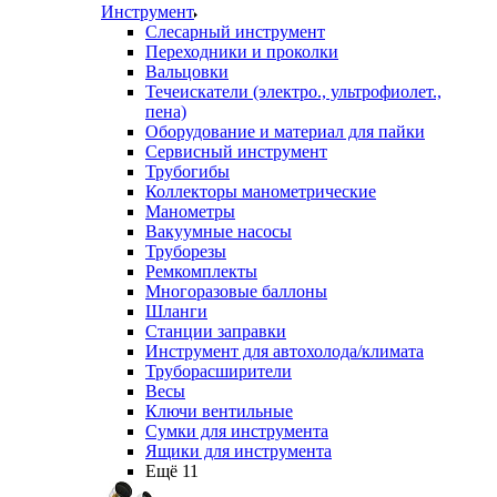
Инструмент
Слесарный инструмент
Переходники и проколки
Вальцовки
Течеискатели (электро., ультрофиолет.,
пена)
Оборудование и материал для пайки
Сервисный инструмент
Трубогибы
Коллекторы манометрические
Манометры
Вакуумные насосы
Труборезы
Ремкомплекты
Многоразовые баллоны
Шланги
Станции заправки
Инструмент для автохолода/климата
Труборасширители
Весы
Ключи вентильные
Сумки для инструмента
Ящики для инструмента
Ещё 11