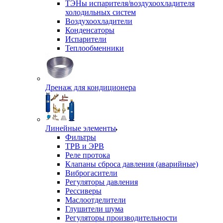
ТЭНы испарителя/воздухоохладителя
холодильных систем
Воздухоохладители
Конденсаторы
Испарители
Теплообменники
Дренаж для кондиционера
Линейные элементы
Фильтры
ТРВ и ЭРВ
Реле протока
Клапаны сброса давления (аварийные)
Виброгасители
Регуляторы давления
Рессиверы
Маслоотделители
Глушители шума
Регуляторы производительности