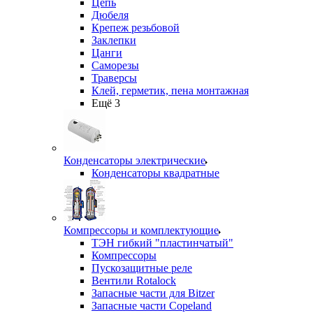
Цепь
Дюбеля
Крепеж резьбовой
Заклепки
Цанги
Саморезы
Траверсы
Клей, герметик, пена монтажная
Ещё 3
Конденсаторы электрические
Конденсаторы квадратные
Компрессоры и комплектующие
ТЭН гибкий "пластинчатый"
Компрессоры
Пускозащитные реле
Вентили Rotalock
Запасные части для Bitzer
Запасные части Copeland