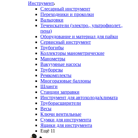
Инструмент
Слесарный инструмент
Переходники и проколки
Вальцовки
Течеискатели (электро., ультрофиолет.,
пена)
Оборудование и материал для пайки
Сервисный инструмент
Трубогибы
Коллекторы манометрические
Манометры
Вакуумные насосы
Труборезы
Ремкомплекты
Многоразовые баллоны
Шланги
Станции заправки
Инструмент для автохолода/климата
Труборасширители
Весы
Ключи вентильные
Сумки для инструмента
Ящики для инструмента
Ещё 11