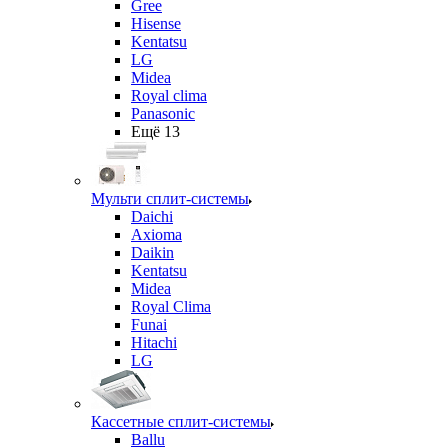
Gree
Hisense
Kentatsu
LG
Midea
Royal clima
Panasonic
Ещё 13
Мульти сплит-системы
Daichi
Axioma
Daikin
Kentatsu
Midea
Royal Clima
Funai
Hitachi
LG
Кассетные сплит-системы
Ballu