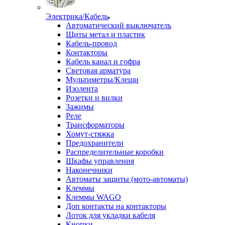
Электрика/Кабель
Автоматический выключатель
Щиты метал и пластик
Кабель-провод
Контакторы
Кабель канал и гофра
Световая арматура
Мультиметры/Клещи
Изолента
Розетки и вилки
Зажимы
Реле
Трансформаторы
Хомут-стяжка
Предохранители
Распределительные коробки
Шкафы управления
Наконечники
Автоматы защиты (мото-автоматы)
Клеммы
Клеммы WAGO
Доп контакты на контакторы
Лоток для укладки кабеля
Кнопки