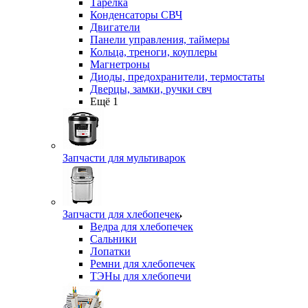
Тарелка
Конденсаторы СВЧ
Двигатели
Панели управления, таймеры
Кольца, треноги, коуплеры
Магнетроны
Диоды, предохранители, термостаты
Дверцы, замки, ручки свч
Ещё 1
Запчасти для мультиварок
Запчасти для хлебопечек
Ведра для хлебопечек
Сальники
Лопатки
Ремни для хлебопечек
ТЭНы для хлебопечи