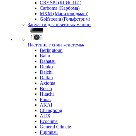
CRYSPI (КРИСПИ)
Carboma (Карбома)
MXM (Марихолодмаш)
Golfstream (Гольфстрим)
Запчасти для швейных машин
Настенные сплит-системы
Berlingtoun
Ballu
Dahatsu
Denko
Daichi
Daikin
Axioma
Bosch
Hitachi
Funai
AKAI
Changhong
AUX
Ecoclima
General Climate
Fujimitsu