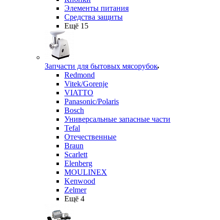
Элементы питания
Средства защиты
Ещё 15
Запчасти для бытовых мясорубок
Redmond
Vitek/Gorenje
VIATTO
Panasonic/Polaris
Bosch
Универсальные запасные части
Tefal
Отечественные
Braun
Scarlett
Elenberg
MOULINEX
Kenwood
Zelmer
Ещё 4