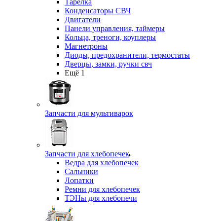
Тарелка
Конденсаторы СВЧ
Двигатели
Панели управления, таймеры
Кольца, треноги, коуплеры
Магнетроны
Диоды, предохранители, термостаты
Дверцы, замки, ручки свч
Ещё 1
Запчасти для мультиварок
Запчасти для хлебопечек
Ведра для хлебопечек
Сальники
Лопатки
Ремни для хлебопечек
ТЭНы для хлебопечи