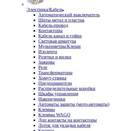
Электрика/Кабель
Автоматический выключатель
Щиты метал и пластик
Кабель-провод
Контакторы
Кабель канал и гофра
Световая арматура
Мультиметры/Клещи
Изолента
Розетки и вилки
Зажимы
Реле
Трансформаторы
Хомут-стяжка
Предохранители
Распределительные коробки
Шкафы управления
Наконечники
Автоматы защиты (мото-автоматы)
Клеммы
Клеммы WAGO
Доп контакты на контакторы
Лоток для укладки кабеля
Кнопки