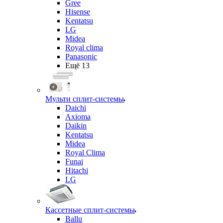
Gree
Hisense
Kentatsu
LG
Midea
Royal clima
Panasonic
Ещё 13
Мульти сплит-системы
Daichi
Axioma
Daikin
Kentatsu
Midea
Royal Clima
Funai
Hitachi
LG
Кассетные сплит-системы
Ballu