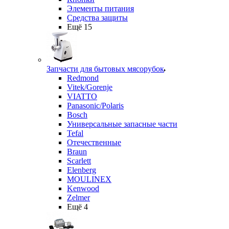
Элементы питания
Средства защиты
Ещё 15
Запчасти для бытовых мясорубок
Redmond
Vitek/Gorenje
VIATTO
Panasonic/Polaris
Bosch
Универсальные запасные части
Tefal
Отечественные
Braun
Scarlett
Elenberg
MOULINEX
Kenwood
Zelmer
Ещё 4