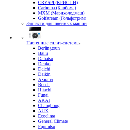
CRYSPI (КРИСПИ)
Carboma (Карбома)
MXM (Марихолодмаш)
Golfstream (Гольфстрим)
Запчасти для швейных машин
Настенные сплит-системы
Berlingtoun
Ballu
Dahatsu
Denko
Daichi
Daikin
Axioma
Bosch
Hitachi
Funai
AKAI
Changhong
AUX
Ecoclima
General Climate
Fujimitsu