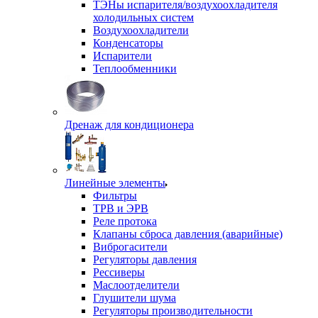
ТЭНы испарителя/воздухоохладителя
холодильных систем
Воздухоохладители
Конденсаторы
Испарители
Теплообменники
Дренаж для кондиционера
Линейные элементы
Фильтры
ТРВ и ЭРВ
Реле протока
Клапаны сброса давления (аварийные)
Виброгасители
Регуляторы давления
Рессиверы
Маслоотделители
Глушители шума
Регуляторы производительности