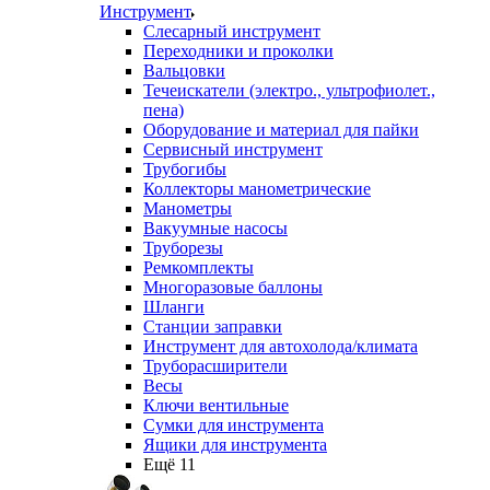
Инструмент
Слесарный инструмент
Переходники и проколки
Вальцовки
Течеискатели (электро., ультрофиолет.,
пена)
Оборудование и материал для пайки
Сервисный инструмент
Трубогибы
Коллекторы манометрические
Манометры
Вакуумные насосы
Труборезы
Ремкомплекты
Многоразовые баллоны
Шланги
Станции заправки
Инструмент для автохолода/климата
Труборасширители
Весы
Ключи вентильные
Сумки для инструмента
Ящики для инструмента
Ещё 11