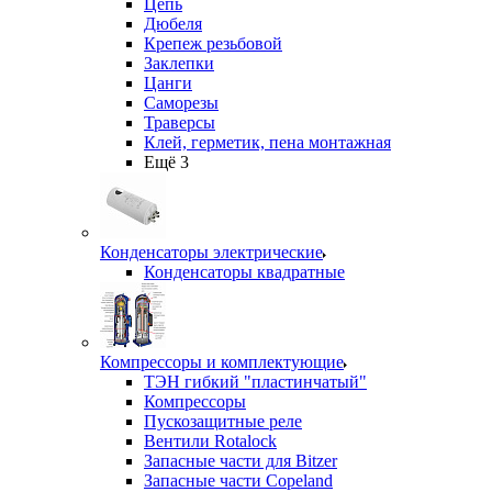
Цепь
Дюбеля
Крепеж резьбовой
Заклепки
Цанги
Саморезы
Траверсы
Клей, герметик, пена монтажная
Ещё 3
Конденсаторы электрические
Конденсаторы квадратные
Компрессоры и комплектующие
ТЭН гибкий "пластинчатый"
Компрессоры
Пускозащитные реле
Вентили Rotalock
Запасные части для Bitzer
Запасные части Copeland