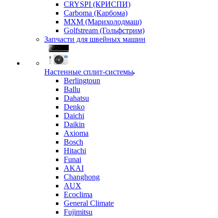
CRYSPI (КРИСПИ)
Carboma (Карбома)
MXM (Марихолодмаш)
Golfstream (Гольфстрим)
Запчасти для швейных машин
Настенные сплит-системы
Berlingtoun
Ballu
Dahatsu
Denko
Daichi
Daikin
Axioma
Bosch
Hitachi
Funai
AKAI
Changhong
AUX
Ecoclima
General Climate
Fujimitsu