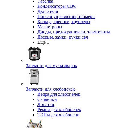
Тарелка
Конденсаторы СВЧ
Двигатели
Панели управления, таймеры
Кольца, треноги, коуплеры
Магнетроны
Диоды, предохранители, термостаты
Дверцы, замки, ручки свч
Ещё 1
Запчасти для мультиварок
Запчасти для хлебопечек
Ведра для хлебопечек
Сальники
Лопатки
Ремни для хлебопечек
ТЭНы для хлебопечи