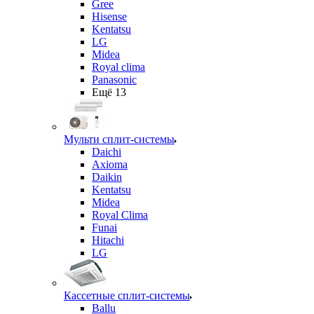
Gree
Hisense
Kentatsu
LG
Midea
Royal clima
Panasonic
Ещё 13
Мульти сплит-системы
Daichi
Axioma
Daikin
Kentatsu
Midea
Royal Clima
Funai
Hitachi
LG
Кассетные сплит-системы
Ballu