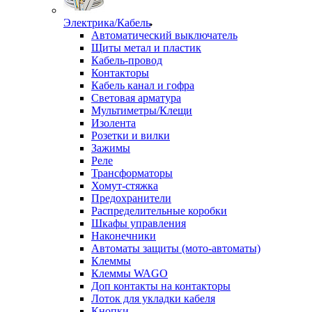
Электрика/Кабель
Автоматический выключатель
Щиты метал и пластик
Кабель-провод
Контакторы
Кабель канал и гофра
Световая арматура
Мультиметры/Клещи
Изолента
Розетки и вилки
Зажимы
Реле
Трансформаторы
Хомут-стяжка
Предохранители
Распределительные коробки
Шкафы управления
Наконечники
Автоматы защиты (мото-автоматы)
Клеммы
Клеммы WAGO
Доп контакты на контакторы
Лоток для укладки кабеля
Кнопки