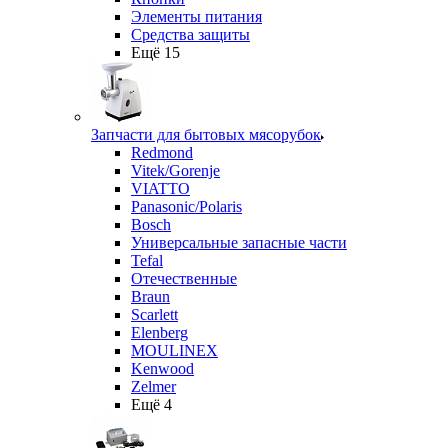
Элементы питания
Средства защиты
Ещё 15
Запчасти для бытовых мясорубок
Redmond
Vitek/Gorenje
VIATTO
Panasonic/Polaris
Bosch
Универсальные запасные части
Tefal
Отечественные
Braun
Scarlett
Elenberg
MOULINEX
Kenwood
Zelmer
Ещё 4