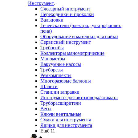
Инструмент
Слесарный инструмент
Переходники и проколки
Вальцовки
Течеискатели (электро., ультрофиолет.,
пена)
Оборудование и материал для пайки
Сервисный инструмент
Трубогибы
Коллекторы манометрические
Манометры
Вакуумные насосы
Труборезы
Ремкомплекты
Многоразовые баллоны
Шланги
Станции заправки
Инструмент для автохолода/климата
Труборасширители
Весы
Ключи вентильные
Сумки для инструмента
Ящики для инструмента
Ещё 11