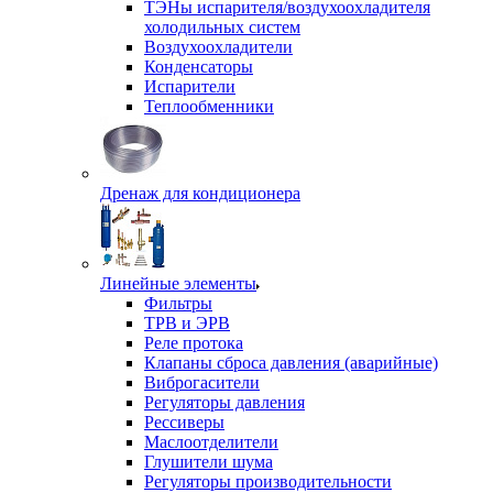
ТЭНы испарителя/воздухоохладителя
холодильных систем
Воздухоохладители
Конденсаторы
Испарители
Теплообменники
Дренаж для кондиционера
Линейные элементы
Фильтры
ТРВ и ЭРВ
Реле протока
Клапаны сброса давления (аварийные)
Виброгасители
Регуляторы давления
Рессиверы
Маслоотделители
Глушители шума
Регуляторы производительности