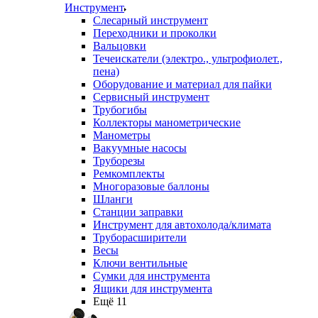
Инструмент
Слесарный инструмент
Переходники и проколки
Вальцовки
Течеискатели (электро., ультрофиолет.,
пена)
Оборудование и материал для пайки
Сервисный инструмент
Трубогибы
Коллекторы манометрические
Манометры
Вакуумные насосы
Труборезы
Ремкомплекты
Многоразовые баллоны
Шланги
Станции заправки
Инструмент для автохолода/климата
Труборасширители
Весы
Ключи вентильные
Сумки для инструмента
Ящики для инструмента
Ещё 11