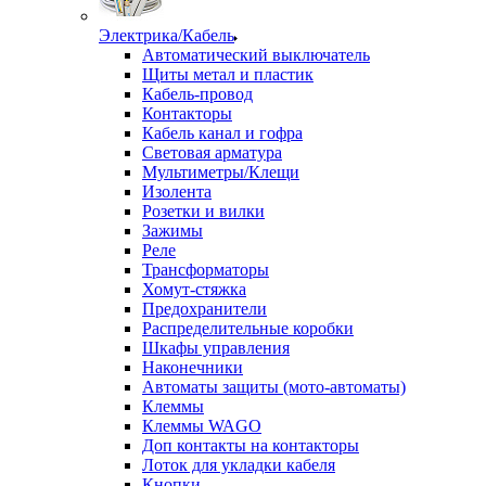
Электрика/Кабель
Автоматический выключатель
Щиты метал и пластик
Кабель-провод
Контакторы
Кабель канал и гофра
Световая арматура
Мультиметры/Клещи
Изолента
Розетки и вилки
Зажимы
Реле
Трансформаторы
Хомут-стяжка
Предохранители
Распределительные коробки
Шкафы управления
Наконечники
Автоматы защиты (мото-автоматы)
Клеммы
Клеммы WAGO
Доп контакты на контакторы
Лоток для укладки кабеля
Кнопки