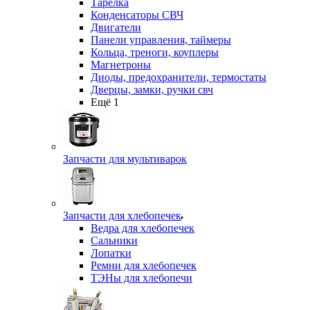
Тарелка
Конденсаторы СВЧ
Двигатели
Панели управления, таймеры
Кольца, треноги, коуплеры
Магнетроны
Диоды, предохранители, термостаты
Дверцы, замки, ручки свч
Ещё 1
Запчасти для мультиварок
Запчасти для хлебопечек
Ведра для хлебопечек
Сальники
Лопатки
Ремни для хлебопечек
ТЭНы для хлебопечи