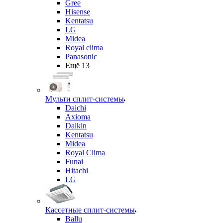
Gree
Hisense
Kentatsu
LG
Midea
Royal clima
Panasonic
Ещё 13
Мульти сплит-системы
Daichi
Axioma
Daikin
Kentatsu
Midea
Royal Clima
Funai
Hitachi
LG
Кассетные сплит-системы
Ballu