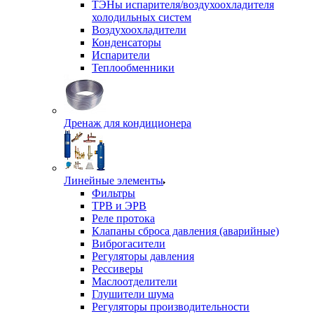
ТЭНы испарителя/воздухоохладителя
холодильных систем
Воздухоохладители
Конденсаторы
Испарители
Теплообменники
Дренаж для кондиционера
Линейные элементы
Фильтры
ТРВ и ЭРВ
Реле протока
Клапаны сброса давления (аварийные)
Виброгасители
Регуляторы давления
Рессиверы
Маслоотделители
Глушители шума
Регуляторы производительности