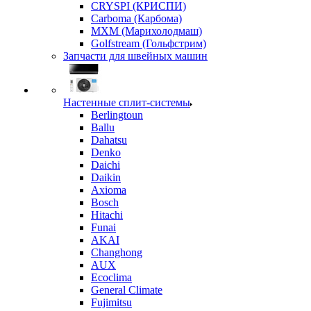
CRYSPI (КРИСПИ)
Carboma (Карбома)
MXM (Марихолодмаш)
Golfstream (Гольфстрим)
Запчасти для швейных машин
Настенные сплит-системы
Berlingtoun
Ballu
Dahatsu
Denko
Daichi
Daikin
Axioma
Bosch
Hitachi
Funai
AKAI
Changhong
AUX
Ecoclima
General Climate
Fujimitsu