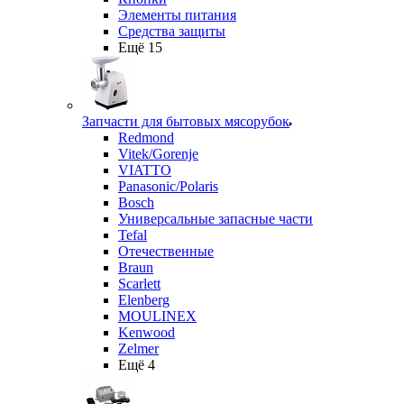
Элементы питания
Средства защиты
Ещё 15
Запчасти для бытовых мясорубок
Redmond
Vitek/Gorenje
VIATTO
Panasonic/Polaris
Bosch
Универсальные запасные части
Tefal
Отечественные
Braun
Scarlett
Elenberg
MOULINEX
Kenwood
Zelmer
Ещё 4