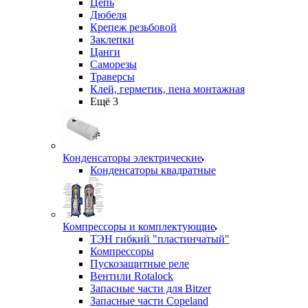
Цепь
Дюбеля
Крепеж резьбовой
Заклепки
Цанги
Саморезы
Траверсы
Клей, герметик, пена монтажная
Ещё 3
Конденсаторы электрические
Конденсаторы квадратные
Компрессоры и комплектующие
ТЭН гибкий "пластинчатый"
Компрессоры
Пускозащитные реле
Вентили Rotalock
Запасные части для Bitzer
Запасные части Copeland