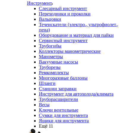
Инструмент
Слесарный инструмент
Переходники и проколки
Вальцовки
Течеискатели (электро., ультрофиолет.,
пена)
Оборудование и материал для пайки
Сервисный инструмент
Трубогибы
Коллекторы манометрические
Манометры
Вакуумные насосы
Труборезы
Ремкомплекты
Многоразовые баллоны
Шланги
Станции заправки
Инструмент для автохолода/климата
Труборасширители
Весы
Ключи вентильные
Сумки для инструмента
Ящики для инструмента
Ещё 11