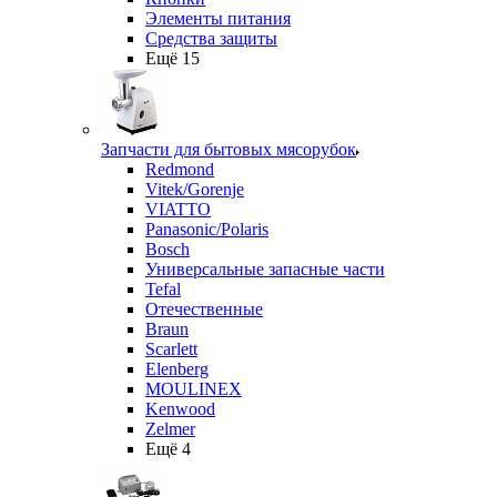
Элементы питания
Средства защиты
Ещё 15
Запчасти для бытовых мясорубок
Redmond
Vitek/Gorenje
VIATTO
Panasonic/Polaris
Bosch
Универсальные запасные части
Tefal
Отечественные
Braun
Scarlett
Elenberg
MOULINEX
Kenwood
Zelmer
Ещё 4