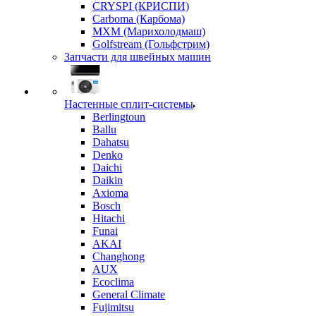
CRYSPI (КРИСПИ)
Carboma (Карбома)
MXM (Марихолодмаш)
Golfstream (Гольфстрим)
Запчасти для швейных машин
Настенные сплит-системы
Berlingtoun
Ballu
Dahatsu
Denko
Daichi
Daikin
Axioma
Bosch
Hitachi
Funai
AKAI
Changhong
AUX
Ecoclima
General Climate
Fujimitsu