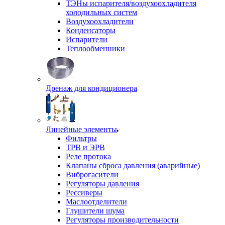
ТЭНы испарителя/воздухоохладителя
холодильных систем
Воздухоохладители
Конденсаторы
Испарители
Теплообменники
Дренаж для кондиционера
Линейные элементы
Фильтры
ТРВ и ЭРВ
Реле протока
Клапаны сброса давления (аварийные)
Виброгасители
Регуляторы давления
Рессиверы
Маслоотделители
Глушители шума
Регуляторы производительности