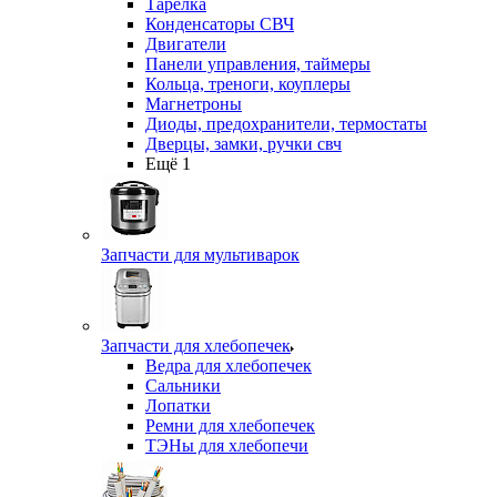
Тарелка
Конденсаторы СВЧ
Двигатели
Панели управления, таймеры
Кольца, треноги, коуплеры
Магнетроны
Диоды, предохранители, термостаты
Дверцы, замки, ручки свч
Ещё 1
Запчасти для мультиварок
Запчасти для хлебопечек
Ведра для хлебопечек
Сальники
Лопатки
Ремни для хлебопечек
ТЭНы для хлебопечи