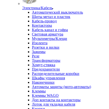
Электрика/Кабель
Автоматический выключатель
Щиты метал и пластик
Кабель-провод
Контакторы
Кабель канал и гофра
Световая арматура
Мультиметры/Клещи
Изолента
Розетки и вилки
Зажимы
Реле
Трансформаторы
Хомут-стяжка
Предохранители
Распределительные коробки
Шкафы управления
Наконечники
Автоматы защиты (мото-автоматы)
Клеммы
Клеммы WAGO
Доп контакты на контакторы
Лоток для укладки кабеля
Кнопки