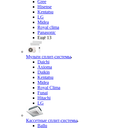
Gree
Hisense
Kentatsu
LG
Midea
Royal clima
Panasonic
Ещё 13
Мульти сплит-системы
Daichi
Axioma
Daikin
Kentatsu
Midea
Royal Clima
Funai
Hitachi
LG
Кассетные сплит-системы
Ballu