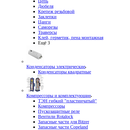
Цепь
Дюбеля
Крепеж резьбовой
Заклепки
Цанги
Саморезы
Траверсы
Клей, герметик, пена монтажная
Ещё 3
Конденсаторы электрические
Конденсаторы квадратные
Компрессоры и комплектующие
ТЭН гибкий "пластинчатый"
Компрессоры
Пускозащитные реле
Вентили Rotalock
Запасные части для Bitzer
Запасные части Copeland