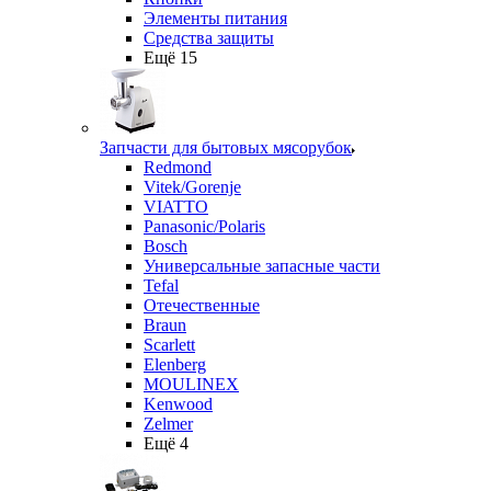
Элементы питания
Средства защиты
Ещё 15
Запчасти для бытовых мясорубок
Redmond
Vitek/Gorenje
VIATTO
Panasonic/Polaris
Bosch
Универсальные запасные части
Tefal
Отечественные
Braun
Scarlett
Elenberg
MOULINEX
Kenwood
Zelmer
Ещё 4