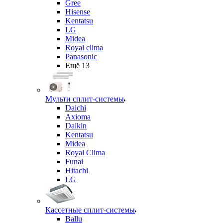
Gree
Hisense
Kentatsu
LG
Midea
Royal clima
Panasonic
Ещё 13
Мульти сплит-системы
Daichi
Axioma
Daikin
Kentatsu
Midea
Royal Clima
Funai
Hitachi
LG
Кассетные сплит-системы
Ballu