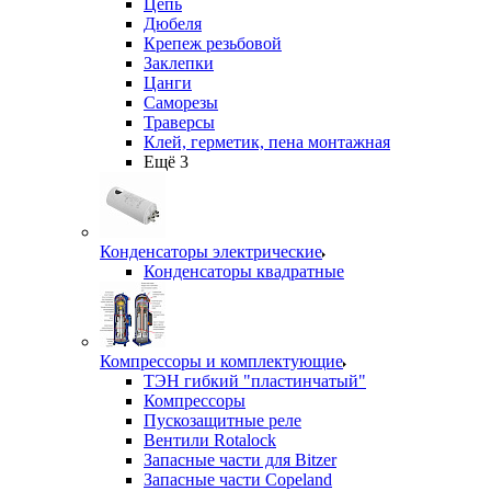
Цепь
Дюбеля
Крепеж резьбовой
Заклепки
Цанги
Саморезы
Траверсы
Клей, герметик, пена монтажная
Ещё 3
Конденсаторы электрические
Конденсаторы квадратные
Компрессоры и комплектующие
ТЭН гибкий "пластинчатый"
Компрессоры
Пускозащитные реле
Вентили Rotalock
Запасные части для Bitzer
Запасные части Copeland