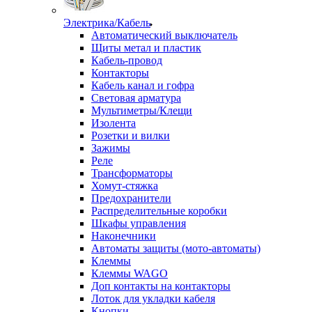
Электрика/Кабель
Автоматический выключатель
Щиты метал и пластик
Кабель-провод
Контакторы
Кабель канал и гофра
Световая арматура
Мультиметры/Клещи
Изолента
Розетки и вилки
Зажимы
Реле
Трансформаторы
Хомут-стяжка
Предохранители
Распределительные коробки
Шкафы управления
Наконечники
Автоматы защиты (мото-автоматы)
Клеммы
Клеммы WAGO
Доп контакты на контакторы
Лоток для укладки кабеля
Кнопки