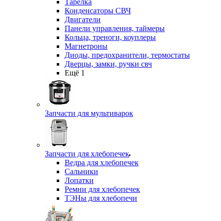
Тарелка
Конденсаторы СВЧ
Двигатели
Панели управления, таймеры
Кольца, треноги, коуплеры
Магнетроны
Диоды, предохранители, термостаты
Дверцы, замки, ручки свч
Ещё 1
Запчасти для мультиварок
Запчасти для хлебопечек
Ведра для хлебопечек
Сальники
Лопатки
Ремни для хлебопечек
ТЭНы для хлебопечи