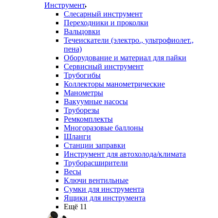
Инструмент
Слесарный инструмент
Переходники и проколки
Вальцовки
Течеискатели (электро., ультрофиолет.,
пена)
Оборудование и материал для пайки
Сервисный инструмент
Трубогибы
Коллекторы манометрические
Манометры
Вакуумные насосы
Труборезы
Ремкомплекты
Многоразовые баллоны
Шланги
Станции заправки
Инструмент для автохолода/климата
Труборасширители
Весы
Ключи вентильные
Сумки для инструмента
Ящики для инструмента
Ещё 11