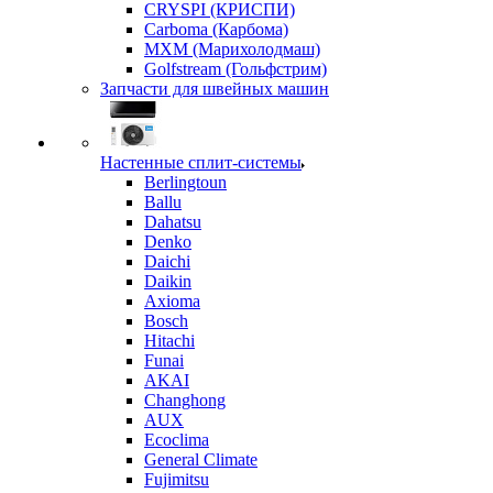
CRYSPI (КРИСПИ)
Carboma (Карбома)
MXM (Марихолодмаш)
Golfstream (Гольфстрим)
Запчасти для швейных машин
Настенные сплит-системы
Berlingtoun
Ballu
Dahatsu
Denko
Daichi
Daikin
Axioma
Bosch
Hitachi
Funai
AKAI
Changhong
AUX
Ecoclima
General Climate
Fujimitsu