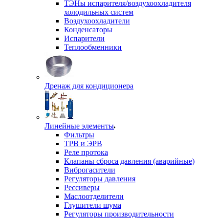
ТЭНы испарителя/воздухоохладителя
холодильных систем
Воздухоохладители
Конденсаторы
Испарители
Теплообменники
Дренаж для кондиционера
Линейные элементы
Фильтры
ТРВ и ЭРВ
Реле протока
Клапаны сброса давления (аварийные)
Виброгасители
Регуляторы давления
Рессиверы
Маслоотделители
Глушители шума
Регуляторы производительности