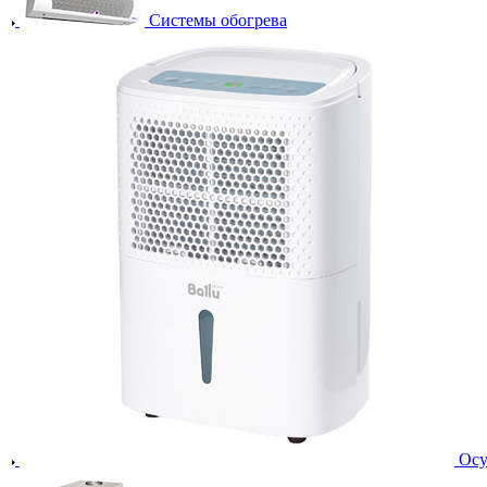
Системы обогрева
Осу