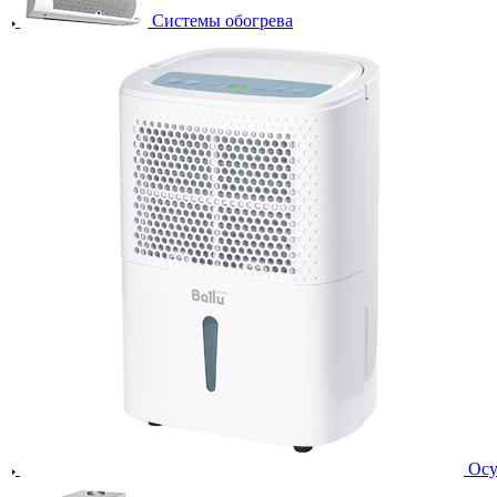
Системы обогрева
Осу