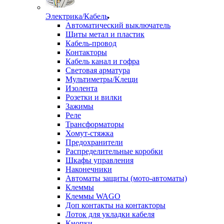
Электрика/Кабель
Автоматический выключатель
Щиты метал и пластик
Кабель-провод
Контакторы
Кабель канал и гофра
Световая арматура
Мультиметры/Клещи
Изолента
Розетки и вилки
Зажимы
Реле
Трансформаторы
Хомут-стяжка
Предохранители
Распределительные коробки
Шкафы управления
Наконечники
Автоматы защиты (мото-автоматы)
Клеммы
Клеммы WAGO
Доп контакты на контакторы
Лоток для укладки кабеля
Кнопки