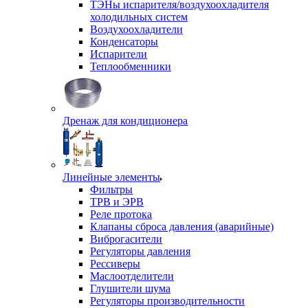
ТЭНы испарителя/воздухоохладителя
холодильных систем
Воздухоохладители
Конденсаторы
Испарители
Теплообменники
Дренаж для кондиционера
Линейные элементы
Фильтры
ТРВ и ЭРВ
Реле протока
Клапаны сброса давления (аварийные)
Виброгасители
Регуляторы давления
Рессиверы
Маслоотделители
Глушители шума
Регуляторы производительности