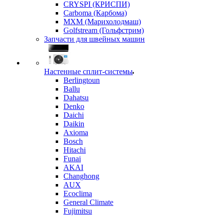
CRYSPI (КРИСПИ)
Carboma (Карбома)
MXM (Марихолодмаш)
Golfstream (Гольфстрим)
Запчасти для швейных машин
Настенные сплит-системы
Berlingtoun
Ballu
Dahatsu
Denko
Daichi
Daikin
Axioma
Bosch
Hitachi
Funai
AKAI
Changhong
AUX
Ecoclima
General Climate
Fujimitsu