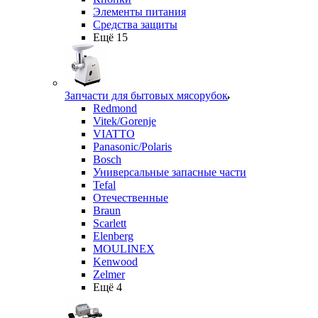
Элементы питания
Средства защиты
Ещё 15
Запчасти для бытовых мясорубок
Redmond
Vitek/Gorenje
VIATTO
Panasonic/Polaris
Bosch
Универсальные запасные части
Tefal
Отечественные
Braun
Scarlett
Elenberg
MOULINEX
Kenwood
Zelmer
Ещё 4