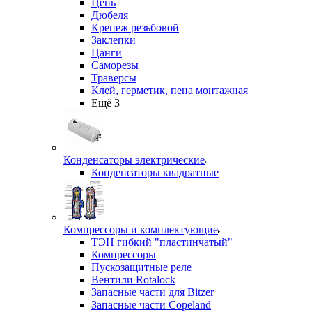
Цепь
Дюбеля
Крепеж резьбовой
Заклепки
Цанги
Саморезы
Траверсы
Клей, герметик, пена монтажная
Ещё 3
Конденсаторы электрические
Конденсаторы квадратные
Компрессоры и комплектующие
ТЭН гибкий "пластинчатый"
Компрессоры
Пускозащитные реле
Вентили Rotalock
Запасные части для Bitzer
Запасные части Copeland