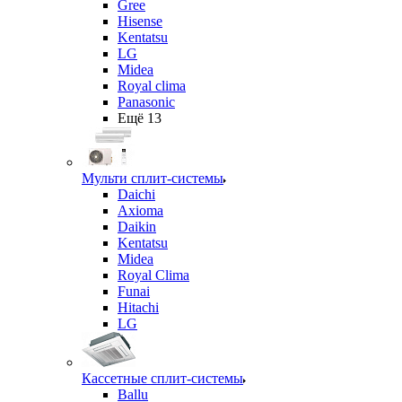
Gree
Hisense
Kentatsu
LG
Midea
Royal clima
Panasonic
Ещё 13
Мульти сплит-системы
Daichi
Axioma
Daikin
Kentatsu
Midea
Royal Clima
Funai
Hitachi
LG
Кассетные сплит-системы
Ballu