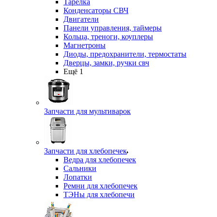
Тарелка
Конденсаторы СВЧ
Двигатели
Панели управления, таймеры
Кольца, треноги, коуплеры
Магнетроны
Диоды, предохранители, термостаты
Дверцы, замки, ручки свч
Ещё 1
Запчасти для мультиварок
Запчасти для хлебопечек
Ведра для хлебопечек
Сальники
Лопатки
Ремни для хлебопечек
ТЭНы для хлебопечи