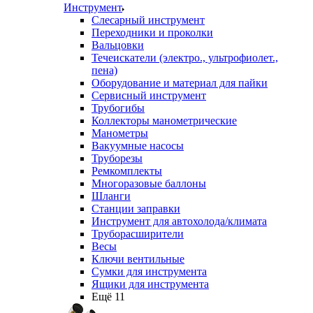
Инструмент
Слесарный инструмент
Переходники и проколки
Вальцовки
Течеискатели (электро., ультрофиолет.,
пена)
Оборудование и материал для пайки
Сервисный инструмент
Трубогибы
Коллекторы манометрические
Манометры
Вакуумные насосы
Труборезы
Ремкомплекты
Многоразовые баллоны
Шланги
Станции заправки
Инструмент для автохолода/климата
Труборасширители
Весы
Ключи вентильные
Сумки для инструмента
Ящики для инструмента
Ещё 11