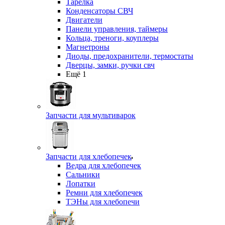
Тарелка
Конденсаторы СВЧ
Двигатели
Панели управления, таймеры
Кольца, треноги, коуплеры
Магнетроны
Диоды, предохранители, термостаты
Дверцы, замки, ручки свч
Ещё 1
Запчасти для мультиварок
Запчасти для хлебопечек
Ведра для хлебопечек
Сальники
Лопатки
Ремни для хлебопечек
ТЭНы для хлебопечи