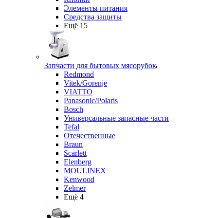
Элементы питания
Средства защиты
Ещё 15
Запчасти для бытовых мясорубок
Redmond
Vitek/Gorenje
VIATTO
Panasonic/Polaris
Bosch
Универсальные запасные части
Tefal
Отечественные
Braun
Scarlett
Elenberg
MOULINEX
Kenwood
Zelmer
Ещё 4