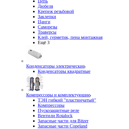
Цепь
Дюбеля
Крепеж резьбовой
Заклепки
Цанги
Саморезы
Траверсы
Клей, герметик, пена монтажная
Ещё 3
Конденсаторы электрические
Конденсаторы квадратные
Компрессоры и комплектующие
ТЭН гибкий "пластинчатый"
Компрессоры
Пускозащитные реле
Вентили Rotalock
Запасные части для Bitzer
Запасные части Copeland