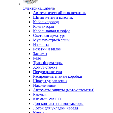
Электрика/Кабель
Автоматический выключатель
Щиты метал и пластик
Кабель-провод
Контакторы
Кабель канал и гофра
Световая арматура
Мультиметры/Клещи
Изолента
Розетки и вилки
Зажимы
Реле
Трансформаторы
Хомут-стяжка
Предохранители
Распределительные коробки
Шкафы управления
Наконечники
Автоматы защиты (мото-автоматы)
Клеммы
Клеммы WAGO
Доп контакты на контакторы
Лоток для укладки кабеля
Кнопки