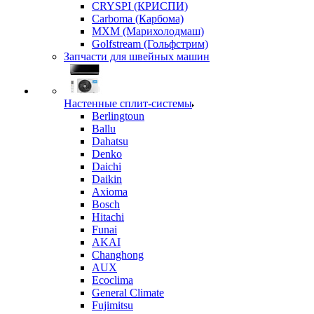
CRYSPI (КРИСПИ)
Carboma (Карбома)
MXM (Марихолодмаш)
Golfstream (Гольфстрим)
Запчасти для швейных машин
Настенные сплит-системы
Berlingtoun
Ballu
Dahatsu
Denko
Daichi
Daikin
Axioma
Bosch
Hitachi
Funai
AKAI
Changhong
AUX
Ecoclima
General Climate
Fujimitsu