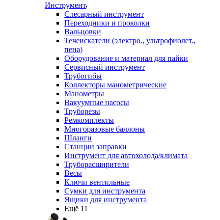
Инструмент
Слесарный инструмент
Переходники и проколки
Вальцовки
Течеискатели (электро., ультрофиолет.,
пена)
Оборудование и материал для пайки
Сервисный инструмент
Трубогибы
Коллекторы манометрические
Манометры
Вакуумные насосы
Труборезы
Ремкомплекты
Многоразовые баллоны
Шланги
Станции заправки
Инструмент для автохолода/климата
Труборасширители
Весы
Ключи вентильные
Сумки для инструмента
Ящики для инструмента
Ещё 11