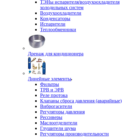
ТЭНы испарителя/воздухоохладителя
холодильных систем
Воздухоохладители
Конденсаторы
Испарители
Теплообменники
Дренаж для кондиционера
Линейные элементы
Фильтры
ТРВ и ЭРВ
Реле протока
Клапаны сброса давления (аварийные)
Виброгасители
Регуляторы давления
Рессиверы
Маслоотделители
Глушители шума
Регуляторы производительности