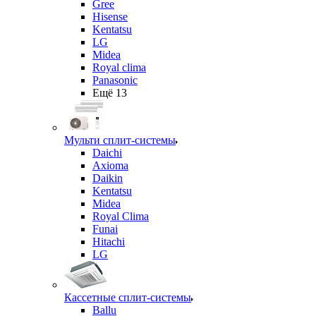
Gree
Hisense
Kentatsu
LG
Midea
Royal clima
Panasonic
Ещё 13
Мульти сплит-системы
Daichi
Axioma
Daikin
Kentatsu
Midea
Royal Clima
Funai
Hitachi
LG
Кассетные сплит-системы
Ballu