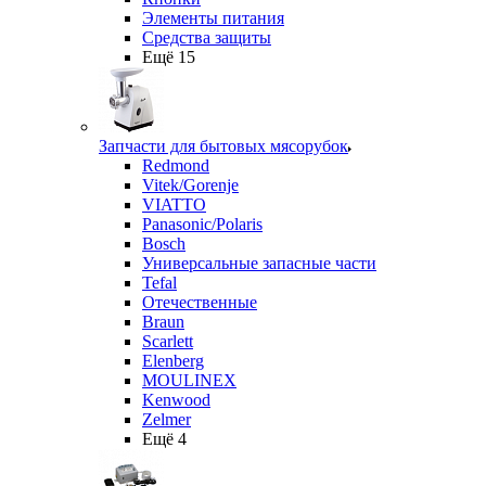
Элементы питания
Средства защиты
Ещё 15
Запчасти для бытовых мясорубок
Redmond
Vitek/Gorenje
VIATTO
Panasonic/Polaris
Bosch
Универсальные запасные части
Tefal
Отечественные
Braun
Scarlett
Elenberg
MOULINEX
Kenwood
Zelmer
Ещё 4