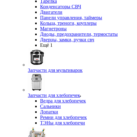
Тарелка
Конденсаторы СВЧ
Двигатели
Панели управления, таймеры
Кольца, треноги, коуплеры
Магнетроны
Диоды, предохранители, термостаты
Дверцы, замки, ручки свч
Ещё 1
Запчасти для мультиварок
Запчасти для хлебопечек
Ведра для хлебопечек
Сальники
Лопатки
Ремни для хлебопечек
ТЭНы для хлебопечи