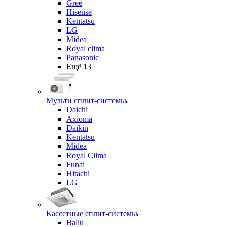
Gree
Hisense
Kentatsu
LG
Midea
Royal clima
Panasonic
Ещё 13
Мульти сплит-системы
Daichi
Axioma
Daikin
Kentatsu
Midea
Royal Clima
Funai
Hitachi
LG
Кассетные сплит-системы
Ballu