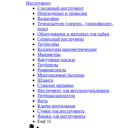
Инструмент
Слесарный инструмент
Переходники и проколки
Вальцовки
Течеискатели (электро., ультрофиолет.,
пена)
Оборудование и материал для пайки
Сервисный инструмент
Трубогибы
Коллекторы манометрические
Манометры
Вакуумные насосы
Труборезы
Ремкомплекты
Многоразовые баллоны
Шланги
Станции заправки
Инструмент для автохолода/климата
Труборасширители
Весы
Ключи вентильные
Сумки для инструмента
Ящики для инструмента
Ещё 11