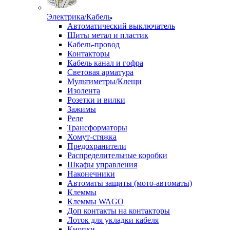
Электрика/Кабель
Автоматический выключатель
Щиты метал и пластик
Кабель-провод
Контакторы
Кабель канал и гофра
Световая арматура
Мультиметры/Клещи
Изолента
Розетки и вилки
Зажимы
Реле
Трансформаторы
Хомут-стяжка
Предохранители
Распределительные коробки
Шкафы управления
Наконечники
Автоматы защиты (мото-автоматы)
Клеммы
Клеммы WAGO
Доп контакты на контакторы
Лоток для укладки кабеля
Кнопки