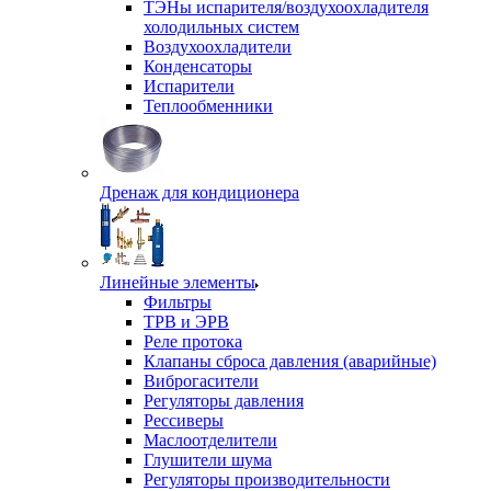
ТЭНы испарителя/воздухоохладителя
холодильных систем
Воздухоохладители
Конденсаторы
Испарители
Теплообменники
Дренаж для кондиционера
Линейные элементы
Фильтры
ТРВ и ЭРВ
Реле протока
Клапаны сброса давления (аварийные)
Виброгасители
Регуляторы давления
Рессиверы
Маслоотделители
Глушители шума
Регуляторы производительности