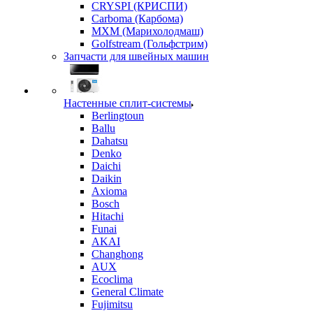
CRYSPI (КРИСПИ)
Carboma (Карбома)
MXM (Марихолодмаш)
Golfstream (Гольфстрим)
Запчасти для швейных машин
Настенные сплит-системы
Berlingtoun
Ballu
Dahatsu
Denko
Daichi
Daikin
Axioma
Bosch
Hitachi
Funai
AKAI
Changhong
AUX
Ecoclima
General Climate
Fujimitsu