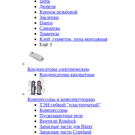
Цепь
Дюбеля
Крепеж резьбовой
Заклепки
Цанги
Саморезы
Траверсы
Клей, герметик, пена монтажная
Ещё 3
Конденсаторы электрические
Конденсаторы квадратные
Компрессоры и комплектующие
ТЭН гибкий "пластинчатый"
Компрессоры
Пускозащитные реле
Вентили Rotalock
Запасные части для Bitzer
Запасные части Copeland