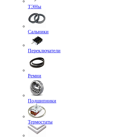
ТЭНы
Сальники
Переключатели
Ремни
Подшипники
Термостаты