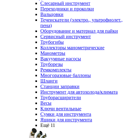
Слесарный инструмент
Переходники и проколки
Вальцовки
Течеискатели (электро., ультрофиолет.,
пена)
Оборудование и материал для пайки
Сервисный инструмент
Трубогибы
Коллекторы манометрические
Манометры
Вакуумные насосы
Труборезы
Ремкомплекты
Многоразовые баллоны
Шланги
Станции заправки
Инструмент для автохолода/климата
Труборасширители
Весы
Ключи вентильные
Сумки для инструмента
Ящики для инструмента
Ещё 11