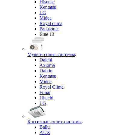
Hisense
Kentatsu
LG
Midea
Royal clima
Panasonic
Ещё 13
Мульти сплит-системы
Daichi
Axioma
Daikin
Kentatsu
Midea
Royal Clima
Funai
Hitachi
LG
Кассетные сплит-системы
Ballu
AUX