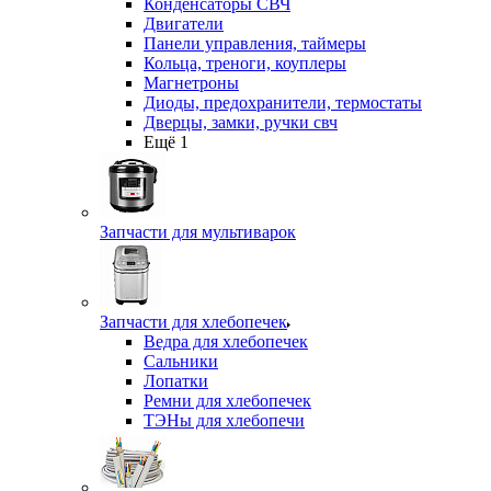
Конденсаторы СВЧ
Двигатели
Панели управления, таймеры
Кольца, треноги, коуплеры
Магнетроны
Диоды, предохранители, термостаты
Дверцы, замки, ручки свч
Ещё 1
Запчасти для мультиварок
Запчасти для хлебопечек
Ведра для хлебопечек
Сальники
Лопатки
Ремни для хлебопечек
ТЭНы для хлебопечи