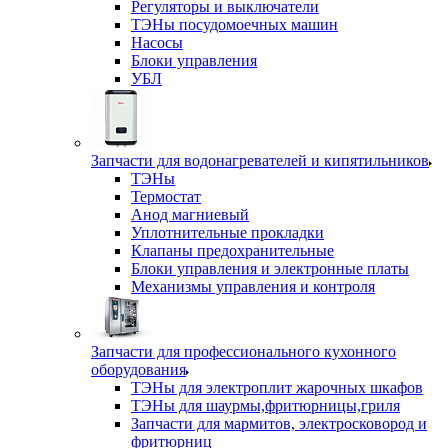
Регуляторы и выключатели
ТЭНы посудомоечных машин
Насосы
Блоки управления
УБЛ
Запчасти для водонагревателей и кипятильников
ТЭНы
Термостат
Анод магниевый
Уплотнительные прокладки
Клапаны предохранительные
Блоки управления и электронные платы
Механизмы управления и контроля
Запчасти для профессионального кухонного
оборудования
ТЭНы для электроплит жарочных шкафов
ТЭНы для шаурмы,фритюрницы,гриля
Запчасти для мармитов, электросковород и
фритюрниц