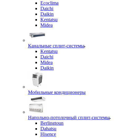
Ecoclima
Daichi
Daikin
Kentatsu
Midea
Канальные сплит-системы
Kentatsu
Daichi
Midea
Daikin
Мобильные кондиционеры
Напольно-потолочный сплит-системы
Berlingtoun
Dahatsu
Hisence