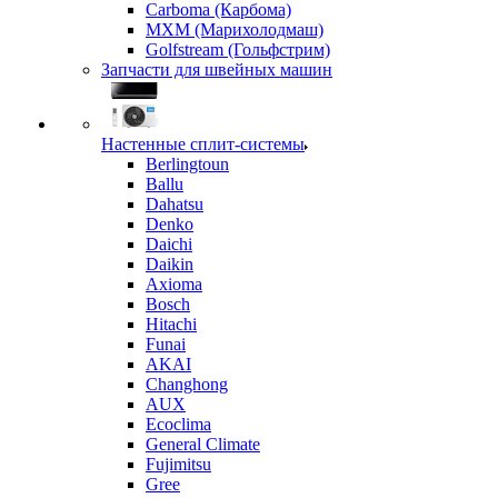
Carboma (Карбома)
MXM (Марихолодмаш)
Golfstream (Гольфстрим)
Запчасти для швейных машин
Настенные сплит-системы
Berlingtoun
Ballu
Dahatsu
Denko
Daichi
Daikin
Axioma
Bosch
Hitachi
Funai
AKAI
Changhong
AUX
Ecoclima
General Climate
Fujimitsu
Gree