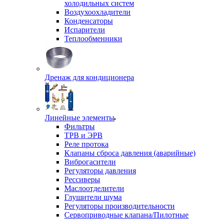
холодильных систем
Воздухоохладители
Конденсаторы
Испарители
Теплообменники
Дренаж для кондиционера
Линейные элементы
Фильтры
ТРВ и ЭРВ
Реле протока
Клапаны сброса давления (аварийные)
Виброгасители
Регуляторы давления
Рессиверы
Маслоотделители
Глушители шума
Регуляторы производительности
Сервоприводные клапана/Пилотные