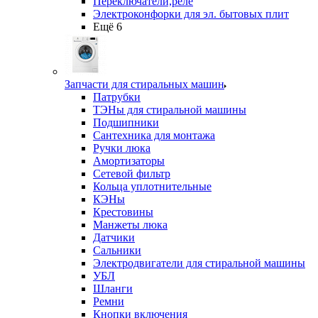
Переключатели,реле
Электроконфорки для эл. бытовых плит
Ещё 6
Запчасти для стиральных машин
Патрубки
ТЭНы для стиральной машины
Подшипники
Сантехника для монтажа
Ручки люка
Амортизаторы
Сетевой фильтр
Кольца уплотнительные
КЭНы
Крестовины
Манжеты люка
Датчики
Сальники
Электродвигатели для стиральной машины
УБЛ
Шланги
Ремни
Кнопки включения