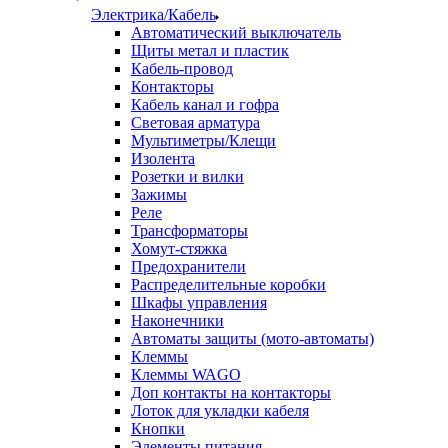
Электрика/Кабель
Автоматический выключатель
Щиты метал и пластик
Кабель-провод
Контакторы
Кабель канал и гофра
Световая арматура
Мультиметры/Клещи
Изолента
Розетки и вилки
Зажимы
Реле
Трансформаторы
Хомут-стяжка
Предохранители
Распределительные коробки
Шкафы управления
Наконечники
Автоматы защиты (мото-автоматы)
Клеммы
Клеммы WAGO
Доп контакты на контакторы
Лоток для укладки кабеля
Кнопки
Элементы питания