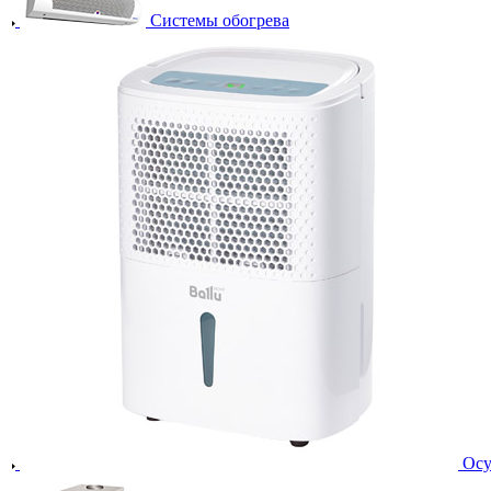
Системы обогрева
Осу