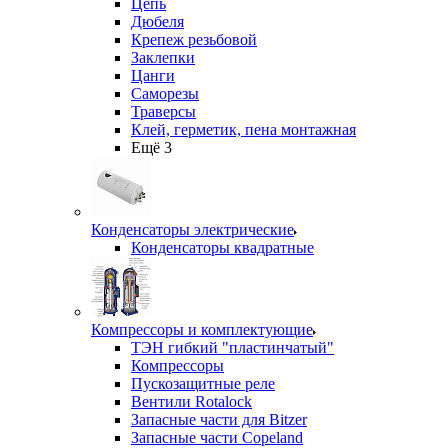
Цепь
Дюбеля
Крепеж резьбовой
Заклепки
Цанги
Саморезы
Траверсы
Клей, герметик, пена монтажная
Ещё 3
Конденсаторы электрические
Конденсаторы квадратные
Компрессоры и комплектующие
ТЭН гибкий "пластинчатый"
Компрессоры
Пускозащитные реле
Вентили Rotalock
Запасные части для Bitzer
Запасные части Copeland