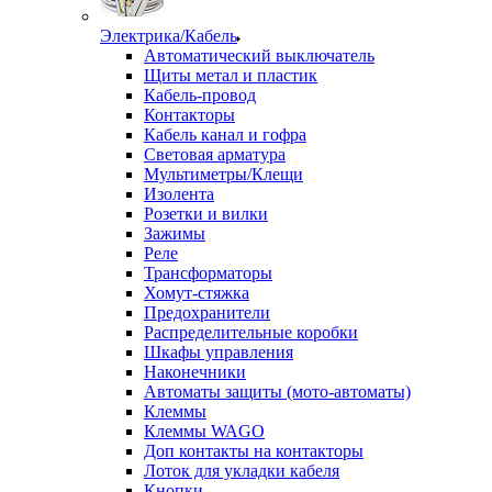
Электрика/Кабель
Автоматический выключатель
Щиты метал и пластик
Кабель-провод
Контакторы
Кабель канал и гофра
Световая арматура
Мультиметры/Клещи
Изолента
Розетки и вилки
Зажимы
Реле
Трансформаторы
Хомут-стяжка
Предохранители
Распределительные коробки
Шкафы управления
Наконечники
Автоматы защиты (мото-автоматы)
Клеммы
Клеммы WAGO
Доп контакты на контакторы
Лоток для укладки кабеля
Кнопки