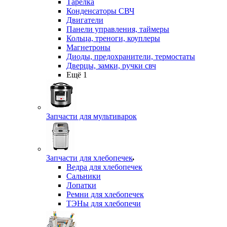
Тарелка
Конденсаторы СВЧ
Двигатели
Панели управления, таймеры
Кольца, треноги, коуплеры
Магнетроны
Диоды, предохранители, термостаты
Дверцы, замки, ручки свч
Ещё 1
Запчасти для мультиварок
Запчасти для хлебопечек
Ведра для хлебопечек
Сальники
Лопатки
Ремни для хлебопечек
ТЭНы для хлебопечи