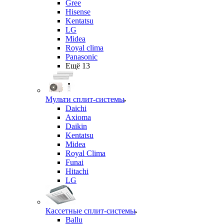
Gree
Hisense
Kentatsu
LG
Midea
Royal clima
Panasonic
Ещё 13
Мульти сплит-системы
Daichi
Axioma
Daikin
Kentatsu
Midea
Royal Clima
Funai
Hitachi
LG
Кассетные сплит-системы
Ballu