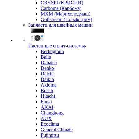
CRYSPI (КРИСПИ)
Carboma (Карбома)
MXM (Марихолодмаш)
Golfstream (Гольфстрим)
Запчасти для швейных машин
Настенные сплит-системы
Berlingtoun
Ballu
Dahatsu
Denko
Daichi
Daikin
Axioma
Bosch
Hitachi
Funai
AKAI
Changhong
AUX
Ecoclima
General Climate
Fujimitsu