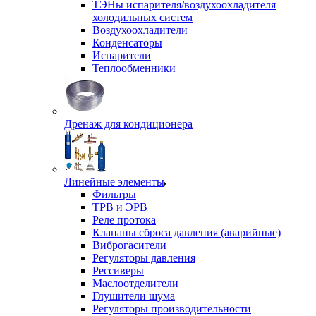
ТЭНы испарителя/воздухоохладителя
холодильных систем
Воздухоохладители
Конденсаторы
Испарители
Теплообменники
Дренаж для кондиционера
Линейные элементы
Фильтры
ТРВ и ЭРВ
Реле протока
Клапаны сброса давления (аварийные)
Виброгасители
Регуляторы давления
Рессиверы
Маслоотделители
Глушители шума
Регуляторы производительности