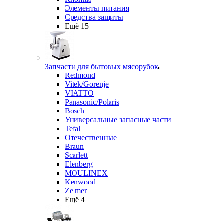
Элементы питания
Средства защиты
Ещё 15
Запчасти для бытовых мясорубок
Redmond
Vitek/Gorenje
VIATTO
Panasonic/Polaris
Bosch
Универсальные запасные части
Tefal
Отечественные
Braun
Scarlett
Elenberg
MOULINEX
Kenwood
Zelmer
Ещё 4