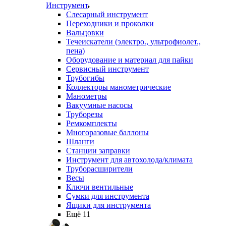
Инструмент
Слесарный инструмент
Переходники и проколки
Вальцовки
Течеискатели (электро., ультрофиолет.,
пена)
Оборудование и материал для пайки
Сервисный инструмент
Трубогибы
Коллекторы манометрические
Манометры
Вакуумные насосы
Труборезы
Ремкомплекты
Многоразовые баллоны
Шланги
Станции заправки
Инструмент для автохолода/климата
Труборасширители
Весы
Ключи вентильные
Сумки для инструмента
Ящики для инструмента
Ещё 11