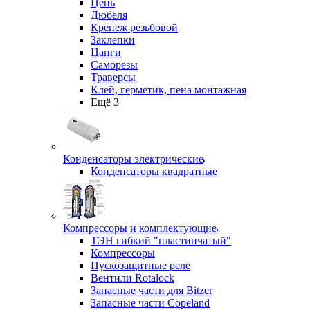
Цепь
Дюбеля
Крепеж резьбовой
Заклепки
Цанги
Саморезы
Траверсы
Клей, герметик, пена монтажная
Ещё 3
Конденсаторы электрические
Конденсаторы квадратные
Компрессоры и комплектующие
ТЭН гибкий "пластинчатый"
Компрессоры
Пускозащитные реле
Вентили Rotalock
Запасные части для Bitzer
Запасные части Copeland