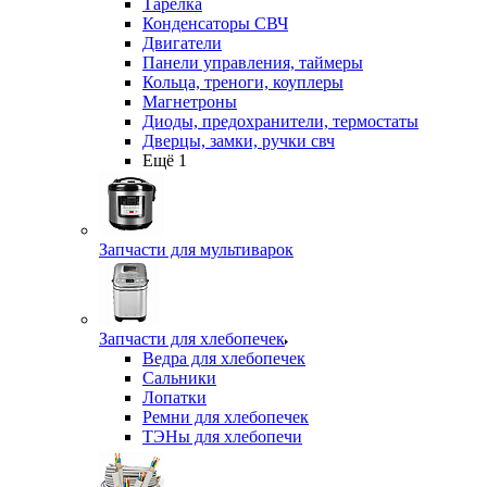
Тарелка
Конденсаторы СВЧ
Двигатели
Панели управления, таймеры
Кольца, треноги, коуплеры
Магнетроны
Диоды, предохранители, термостаты
Дверцы, замки, ручки свч
Ещё 1
Запчасти для мультиварок
Запчасти для хлебопечек
Ведра для хлебопечек
Сальники
Лопатки
Ремни для хлебопечек
ТЭНы для хлебопечи