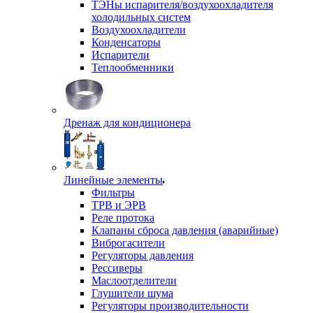
ТЭНы испарителя/воздухоохладителя
холодильных систем
Воздухоохладители
Конденсаторы
Испарители
Теплообменники
Дренаж для кондиционера
Линейные элементы
Фильтры
ТРВ и ЭРВ
Реле протока
Клапаны сброса давления (аварийные)
Виброгасители
Регуляторы давления
Рессиверы
Маслоотделители
Глушители шума
Регуляторы производительности