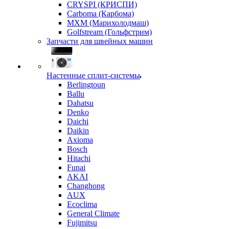
CRYSPI (КРИСПИ)
Carboma (Карбома)
MXM (Марихолодмаш)
Golfstream (Гольфстрим)
Запчасти для швейных машин
Настенные сплит-системы
Berlingtoun
Ballu
Dahatsu
Denko
Daichi
Daikin
Axioma
Bosch
Hitachi
Funai
AKAI
Changhong
AUX
Ecoclima
General Climate
Fujimitsu