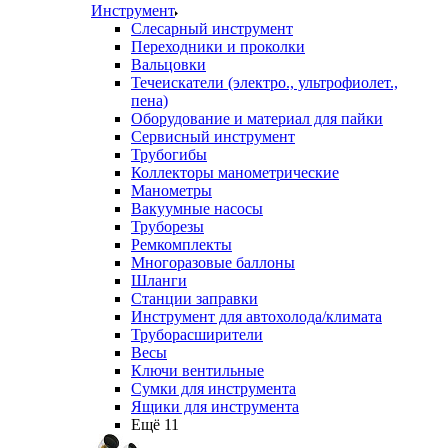
Инструмент
Слесарный инструмент
Переходники и проколки
Вальцовки
Течеискатели (электро., ультрофиолет.,
пена)
Оборудование и материал для пайки
Сервисный инструмент
Трубогибы
Коллекторы манометрические
Манометры
Вакуумные насосы
Труборезы
Ремкомплекты
Многоразовые баллоны
Шланги
Станции заправки
Инструмент для автохолода/климата
Труборасширители
Весы
Ключи вентильные
Сумки для инструмента
Ящики для инструмента
Ещё 11