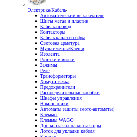
Электрика/Кабель
Автоматический выключатель
Щиты метал и пластик
Кабель-провод
Контакторы
Кабель канал и гофра
Световая арматура
Мультиметры/Клещи
Изолента
Розетки и вилки
Зажимы
Реле
Трансформаторы
Хомут-стяжка
Предохранители
Распределительные коробки
Шкафы управления
Наконечники
Автоматы защиты (мото-автоматы)
Клеммы
Клеммы WAGO
Доп контакты на контакторы
Лоток для укладки кабеля
Кнопки