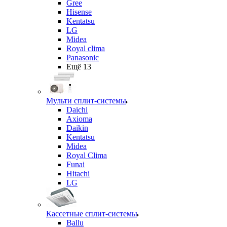
Gree
Hisense
Kentatsu
LG
Midea
Royal clima
Panasonic
Ещё 13
Мульти сплит-системы
Daichi
Axioma
Daikin
Kentatsu
Midea
Royal Clima
Funai
Hitachi
LG
Кассетные сплит-системы
Ballu