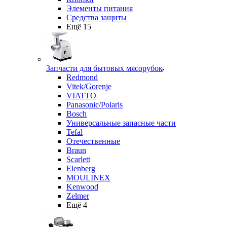
Элементы питания
Средства защиты
Ещё 15
Запчасти для бытовых мясорубок
Redmond
Vitek/Gorenje
VIATTO
Panasonic/Polaris
Bosch
Универсальные запасные части
Tefal
Отечественные
Braun
Scarlett
Elenberg
MOULINEX
Kenwood
Zelmer
Ещё 4