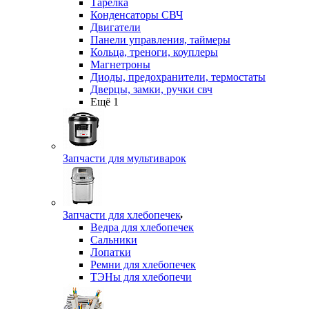
Тарелка
Конденсаторы СВЧ
Двигатели
Панели управления, таймеры
Кольца, треноги, коуплеры
Магнетроны
Диоды, предохранители, термостаты
Дверцы, замки, ручки свч
Ещё 1
Запчасти для мультиварок
Запчасти для хлебопечек
Ведра для хлебопечек
Сальники
Лопатки
Ремни для хлебопечек
ТЭНы для хлебопечи