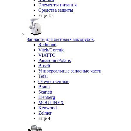
Элементы питания
Средства защиты
Ещё 15
Запчасти для бытовых мясорубок
Redmond
Vitek/Gorenje
VIATTO
Panasonic/Polaris
Bosch
Универсальные запасные части
Tefal
Отечественные
Braun
Scarlett
Elenberg
MOULINEX
Kenwood
Zelmer
Ещё 4