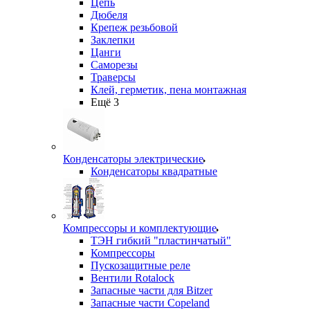
Цепь
Дюбеля
Крепеж резьбовой
Заклепки
Цанги
Саморезы
Траверсы
Клей, герметик, пена монтажная
Ещё 3
Конденсаторы электрические
Конденсаторы квадратные
Компрессоры и комплектующие
ТЭН гибкий "пластинчатый"
Компрессоры
Пускозащитные реле
Вентили Rotalock
Запасные части для Bitzer
Запасные части Copeland