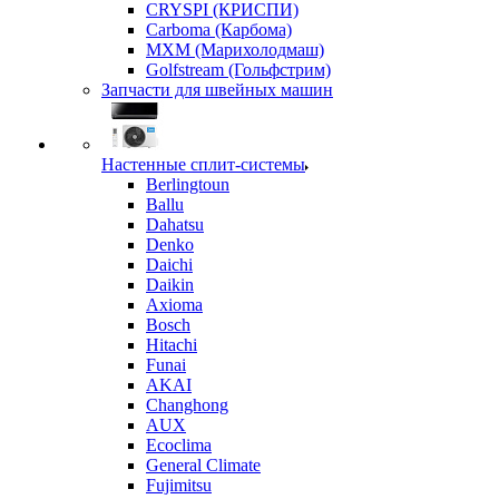
CRYSPI (КРИСПИ)
Carboma (Карбома)
MXM (Марихолодмаш)
Golfstream (Гольфстрим)
Запчасти для швейных машин
Настенные сплит-системы
Berlingtoun
Ballu
Dahatsu
Denko
Daichi
Daikin
Axioma
Bosch
Hitachi
Funai
AKAI
Changhong
AUX
Ecoclima
General Climate
Fujimitsu