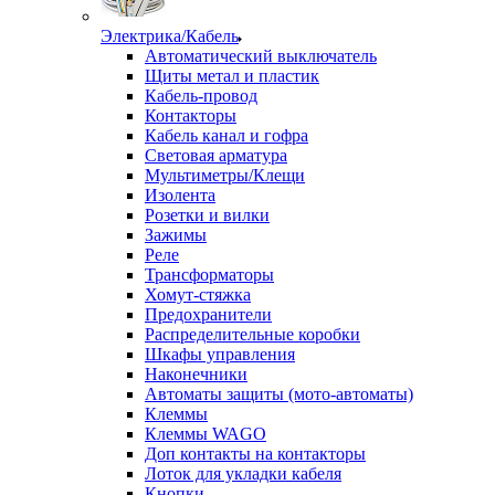
Электрика/Кабель
Автоматический выключатель
Щиты метал и пластик
Кабель-провод
Контакторы
Кабель канал и гофра
Световая арматура
Мультиметры/Клещи
Изолента
Розетки и вилки
Зажимы
Реле
Трансформаторы
Хомут-стяжка
Предохранители
Распределительные коробки
Шкафы управления
Наконечники
Автоматы защиты (мото-автоматы)
Клеммы
Клеммы WAGO
Доп контакты на контакторы
Лоток для укладки кабеля
Кнопки