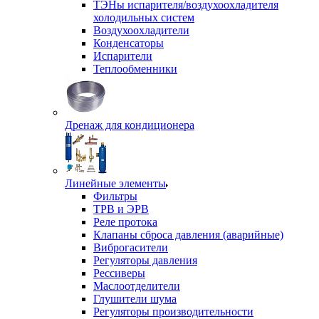
ТЭНы испарителя/воздухоохладителя
холодильных систем
Воздухоохладители
Конденсаторы
Испарители
Теплообменники
Дренаж для кондиционера
Линейные элементы
Фильтры
ТРВ и ЭРВ
Реле протока
Клапаны сброса давления (аварийные)
Виброгасители
Регуляторы давления
Рессиверы
Маслоотделители
Глушители шума
Регуляторы производительности