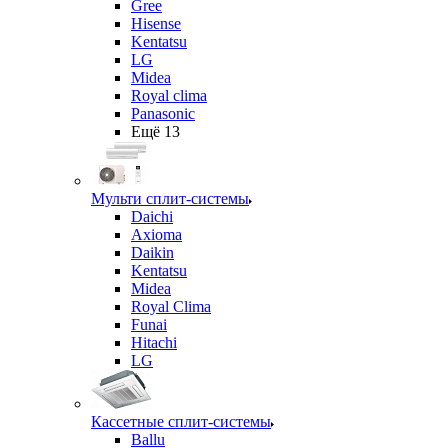
Gree
Hisense
Kentatsu
LG
Midea
Royal clima
Panasonic
Ещё 13
Мульти сплит-системы
Daichi
Axioma
Daikin
Kentatsu
Midea
Royal Clima
Funai
Hitachi
LG
Кассетные сплит-системы
Ballu