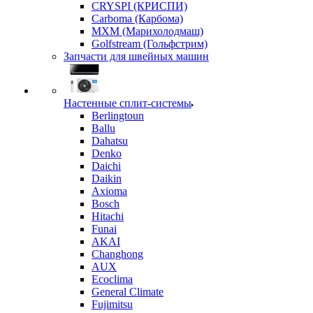
CRYSPI (КРИСПИ)
Carboma (Карбома)
MXM (Марихолодмаш)
Golfstream (Гольфстрим)
Запчасти для швейных машин
Настенные сплит-системы
Berlingtoun
Ballu
Dahatsu
Denko
Daichi
Daikin
Axioma
Bosch
Hitachi
Funai
AKAI
Changhong
AUX
Ecoclima
General Climate
Fujimitsu