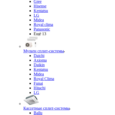
Gree
Hisense
Kentatsu
LG
Midea
Royal clima
Panasonic
Ещё 13
Мульти сплит-системы
Daichi
Axioma
Daikin
Kentatsu
Midea
Royal Clima
Funai
Hitachi
LG
Кассетные сплит-системы
Ballu