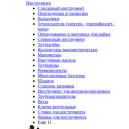
Инструмент
Слесарный инструмент
Переходники и проколки
Вальцовки
Течеискатели (электро., ультрофиолет.,
пена)
Оборудование и материал для пайки
Сервисный инструмент
Трубогибы
Коллекторы манометрические
Манометры
Вакуумные насосы
Труборезы
Ремкомплекты
Многоразовые баллоны
Шланги
Станции заправки
Инструмент для автохолода/климата
Труборасширители
Весы
Ключи вентильные
Сумки для инструмента
Ящики для инструмента
Ещё 11