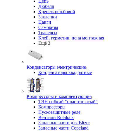
Цепь
Дюбеля
Крепеж резьбовой
Заклепки
Цанги
Саморезы
Траверсы
Клей, герметик, пена монтажная
Ещё 3
Конденсаторы электрические
Конденсаторы квадратные
Компрессоры и комплектующие
ТЭН гибкий "пластинчатый"
Компрессоры
Пускозащитные реле
Вентили Rotalock
Запасные части для Bitzer
Запасные части Copeland