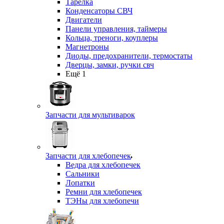
Тарелка
Конденсаторы СВЧ
Двигатели
Панели управления, таймеры
Кольца, треноги, коуплеры
Магнетроны
Диоды, предохранители, термостаты
Дверцы, замки, ручки свч
Ещё 1
Запчасти для мультиварок
Запчасти для хлебопечек
Ведра для хлебопечек
Сальники
Лопатки
Ремни для хлебопечек
ТЭНы для хлебопечи