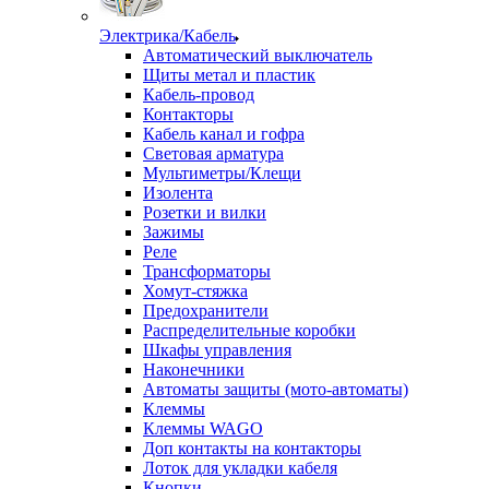
Электрика/Кабель
Автоматический выключатель
Щиты метал и пластик
Кабель-провод
Контакторы
Кабель канал и гофра
Световая арматура
Мультиметры/Клещи
Изолента
Розетки и вилки
Зажимы
Реле
Трансформаторы
Хомут-стяжка
Предохранители
Распределительные коробки
Шкафы управления
Наконечники
Автоматы защиты (мото-автоматы)
Клеммы
Клеммы WAGO
Доп контакты на контакторы
Лоток для укладки кабеля
Кнопки