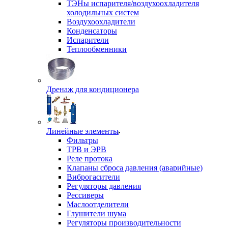
ТЭНы испарителя/воздухоохладителя
холодильных систем
Воздухоохладители
Конденсаторы
Испарители
Теплообменники
Дренаж для кондиционера
Линейные элементы
Фильтры
ТРВ и ЭРВ
Реле протока
Клапаны сброса давления (аварийные)
Виброгасители
Регуляторы давления
Рессиверы
Маслоотделители
Глушители шума
Регуляторы производительности