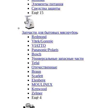
Элементы питания
Средства защиты
Ещё 15
Запчасти для бытовых мясорубок
Redmond
Vitek/Gorenje
VIATTO
Panasonic/Polaris
Bosch
Универсальные запасные части
Tefal
Отечественные
Braun
Scarlett
Elenberg
MOULINEX
Kenwood
Zelmer
Ещё 4