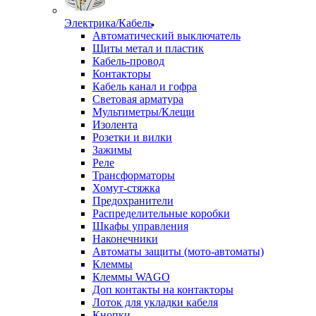
Электрика/Кабель
Автоматический выключатель
Щиты метал и пластик
Кабель-провод
Контакторы
Кабель канал и гофра
Световая арматура
Мультиметры/Клещи
Изолента
Розетки и вилки
Зажимы
Реле
Трансформаторы
Хомут-стяжка
Предохранители
Распределительные коробки
Шкафы управления
Наконечники
Автоматы защиты (мото-автоматы)
Клеммы
Клеммы WAGO
Доп контакты на контакторы
Лоток для укладки кабеля
Кнопки