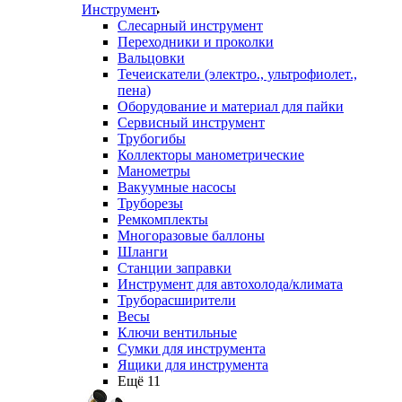
Инструмент
Слесарный инструмент
Переходники и проколки
Вальцовки
Течеискатели (электро., ультрофиолет.,
пена)
Оборудование и материал для пайки
Сервисный инструмент
Трубогибы
Коллекторы манометрические
Манометры
Вакуумные насосы
Труборезы
Ремкомплекты
Многоразовые баллоны
Шланги
Станции заправки
Инструмент для автохолода/климата
Труборасширители
Весы
Ключи вентильные
Сумки для инструмента
Ящики для инструмента
Ещё 11