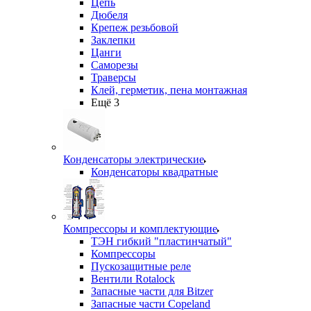
Цепь
Дюбеля
Крепеж резьбовой
Заклепки
Цанги
Саморезы
Траверсы
Клей, герметик, пена монтажная
Ещё 3
Конденсаторы электрические
Конденсаторы квадратные
Компрессоры и комплектующие
ТЭН гибкий "пластинчатый"
Компрессоры
Пускозащитные реле
Вентили Rotalock
Запасные части для Bitzer
Запасные части Copeland