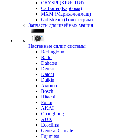
CRYSPI (КРИСПИ)
Carboma (Карбома)
MXM (Марихолодмаш)
Golfstream (Гольфстрим)
Запчасти для швейных машин
Настенные сплит-системы
Berlingtoun
Ballu
Dahatsu
Denko
Daichi
Daikin
Axioma
Bosch
Hitachi
Funai
AKAI
Changhong
AUX
Ecoclima
General Climate
Fujimitsu