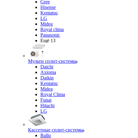
Gree
Hisense
Kentatsu
LG
Midea
Royal clima
Panasonic
Ещё 13
Мульти сплит-системы
Daichi
Axioma
Daikin
Kentatsu
Midea
Royal Clima
Funai
Hitachi
LG
Кассетные сплит-системы
Ballu