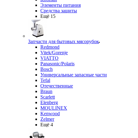
Элементы питания
Средства защиты
Ещё 15
Запчасти для бытовых мясорубок
Redmond
Vitek/Gorenje
VIATTO
Panasonic/Polaris
Bosch
Универсальные запасные части
Tefal
Отечественные
Braun
Scarlett
Elenberg
MOULINEX
Kenwood
Zelmer
Ещё 4