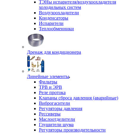
ТЭНы испарителя/воздухоохладителя
холодильных систем
Воздухоохладители
Конденсаторы
Испарители
Теплообменники
Дренаж для кондиционера
Линейные элементы
Фильтры
ТРВ и ЭРВ
Реле протока
Клапаны сброса давления (аварийные)
Виброгасители
Регуляторы давления
Рессиверы
Маслоотделители
Глушители шума
Регуляторы производительности