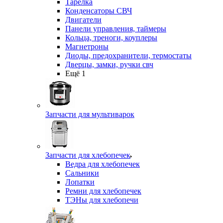
Тарелка
Конденсаторы СВЧ
Двигатели
Панели управления, таймеры
Кольца, треноги, коуплеры
Магнетроны
Диоды, предохранители, термостаты
Дверцы, замки, ручки свч
Ещё 1
Запчасти для мультиварок
Запчасти для хлебопечек
Ведра для хлебопечек
Сальники
Лопатки
Ремни для хлебопечек
ТЭНы для хлебопечи