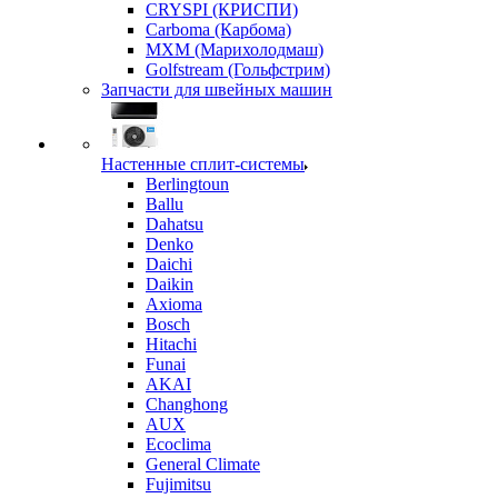
CRYSPI (КРИСПИ)
Carboma (Карбома)
MXM (Марихолодмаш)
Golfstream (Гольфстрим)
Запчасти для швейных машин
Настенные сплит-системы
Berlingtoun
Ballu
Dahatsu
Denko
Daichi
Daikin
Axioma
Bosch
Hitachi
Funai
AKAI
Changhong
AUX
Ecoclima
General Climate
Fujimitsu