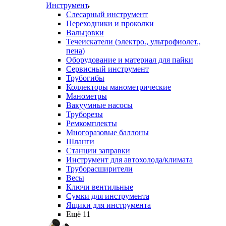
Инструмент
Слесарный инструмент
Переходники и проколки
Вальцовки
Течеискатели (электро., ультрофиолет.,
пена)
Оборудование и материал для пайки
Сервисный инструмент
Трубогибы
Коллекторы манометрические
Манометры
Вакуумные насосы
Труборезы
Ремкомплекты
Многоразовые баллоны
Шланги
Станции заправки
Инструмент для автохолода/климата
Труборасширители
Весы
Ключи вентильные
Сумки для инструмента
Ящики для инструмента
Ещё 11