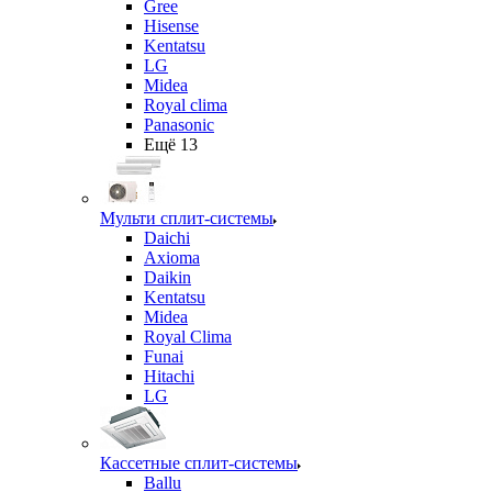
Gree
Hisense
Kentatsu
LG
Midea
Royal clima
Panasonic
Ещё 13
Мульти сплит-системы
Daichi
Axioma
Daikin
Kentatsu
Midea
Royal Clima
Funai
Hitachi
LG
Кассетные сплит-системы
Ballu