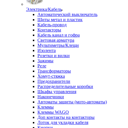
Электрика/Кабель
Автоматический выключатель
Щиты метал и пластик
Кабель-провод
Контакторы
Кабель канал и гофра
Световая арматура
Мультиметры/Клещи
Изолента
Розетки и вилки
Зажимы
Реле
Трансформаторы
Хомут-стяжка
Предохранители
Распределительные коробки
Шкафы управления
Наконечники
Автоматы защиты (мото-автоматы)
Клеммы
Клеммы WAGO
Доп контакты на контакторы
Лоток для укладки кабеля
Кнопки