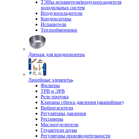
ТЭНы испарителя/воздухоохладителя
холодильных систем
Воздухоохладители
Конденсаторы
Испарители
Теплообменники
Дренаж для кондиционера
Линейные элементы
Фильтры
ТРВ и ЭРВ
Реле протока
Клапаны сброса давления (аварийные)
Виброгасители
Регуляторы давления
Рессиверы
Маслоотделители
Глушители шума
Регуляторы производительности