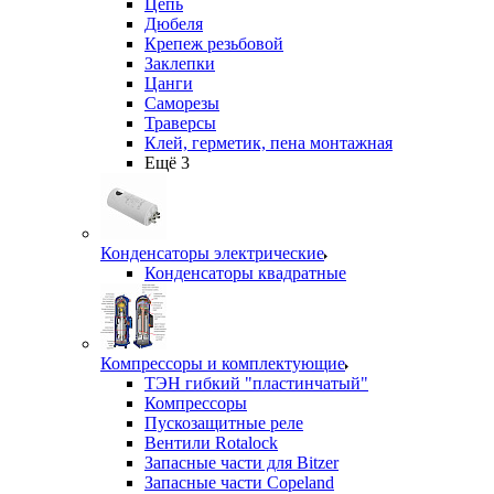
Цепь
Дюбеля
Крепеж резьбовой
Заклепки
Цанги
Саморезы
Траверсы
Клей, герметик, пена монтажная
Ещё 3
Конденсаторы электрические
Конденсаторы квадратные
Компрессоры и комплектующие
ТЭН гибкий "пластинчатый"
Компрессоры
Пускозащитные реле
Вентили Rotalock
Запасные части для Bitzer
Запасные части Copeland