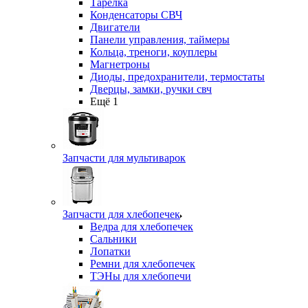
Тарелка
Конденсаторы СВЧ
Двигатели
Панели управления, таймеры
Кольца, треноги, коуплеры
Магнетроны
Диоды, предохранители, термостаты
Дверцы, замки, ручки свч
Ещё 1
Запчасти для мультиварок
Запчасти для хлебопечек
Ведра для хлебопечек
Сальники
Лопатки
Ремни для хлебопечек
ТЭНы для хлебопечи