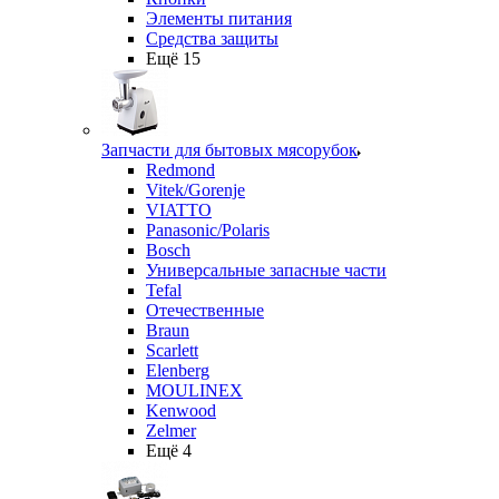
Элементы питания
Средства защиты
Ещё 15
Запчасти для бытовых мясорубок
Redmond
Vitek/Gorenje
VIATTO
Panasonic/Polaris
Bosch
Универсальные запасные части
Tefal
Отечественные
Braun
Scarlett
Elenberg
MOULINEX
Kenwood
Zelmer
Ещё 4