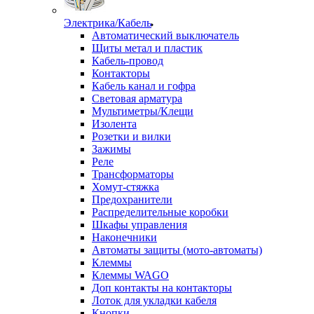
Электрика/Кабель
Автоматический выключатель
Щиты метал и пластик
Кабель-провод
Контакторы
Кабель канал и гофра
Световая арматура
Мультиметры/Клещи
Изолента
Розетки и вилки
Зажимы
Реле
Трансформаторы
Хомут-стяжка
Предохранители
Распределительные коробки
Шкафы управления
Наконечники
Автоматы защиты (мото-автоматы)
Клеммы
Клеммы WAGO
Доп контакты на контакторы
Лоток для укладки кабеля
Кнопки