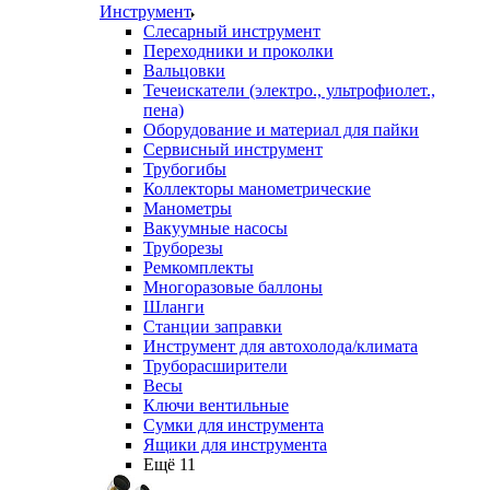
Инструмент
Слесарный инструмент
Переходники и проколки
Вальцовки
Течеискатели (электро., ультрофиолет.,
пена)
Оборудование и материал для пайки
Сервисный инструмент
Трубогибы
Коллекторы манометрические
Манометры
Вакуумные насосы
Труборезы
Ремкомплекты
Многоразовые баллоны
Шланги
Станции заправки
Инструмент для автохолода/климата
Труборасширители
Весы
Ключи вентильные
Сумки для инструмента
Ящики для инструмента
Ещё 11