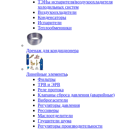
ТЭНы испарителя/воздухоохладителя
холодильных систем
Воздухоохладители
Конденсаторы
Испарители
Теплообменники
Дренаж для кондиционера
Линейные элементы
Фильтры
ТРВ и ЭРВ
Реле протока
Клапаны сброса давления (аварийные)
Виброгасители
Регуляторы давления
Рессиверы
Маслоотделители
Глушители шума
Регуляторы производительности