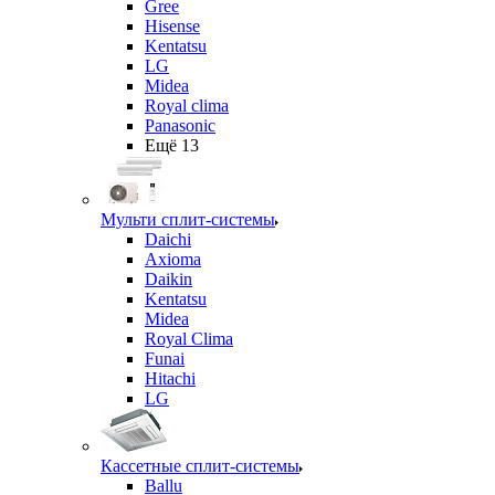
Gree
Hisense
Kentatsu
LG
Midea
Royal clima
Panasonic
Ещё 13
Мульти сплит-системы
Daichi
Axioma
Daikin
Kentatsu
Midea
Royal Clima
Funai
Hitachi
LG
Кассетные сплит-системы
Ballu