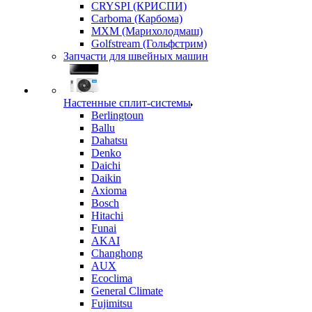
CRYSPI (КРИСПИ)
Carboma (Карбома)
MXM (Марихолодмаш)
Golfstream (Гольфстрим)
Запчасти для швейных машин
Настенные сплит-системы
Berlingtoun
Ballu
Dahatsu
Denko
Daichi
Daikin
Axioma
Bosch
Hitachi
Funai
AKAI
Changhong
AUX
Ecoclima
General Climate
Fujimitsu