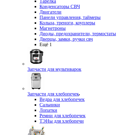
Тарелка
Конденсаторы СВЧ
Двигатели
Панели управления, таймеры
Кольца, треноги, коуплеры
Магнетроны
Диоды, предохранители, термостаты
Дверцы, замки, ручки свч
Ещё 1
Запчасти для мультиварок
Запчасти для хлебопечек
Ведра для хлебопечек
Сальники
Лопатки
Ремни для хлебопечек
ТЭНы для хлебопечи