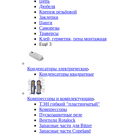
Цепь
Дюбеля
Крепеж резьбовой
Заклепки
Цанги
Саморезы
Траверсы
Клей, герметик, пена монтажная
Ещё 3
Конденсаторы электрические
Конденсаторы квадратные
Компрессоры и комплектующие
ТЭН гибкий "пластинчатый"
Компрессоры
Пускозащитные реле
Вентили Rotalock
Запасные части для Bitzer
Запасные части Copeland