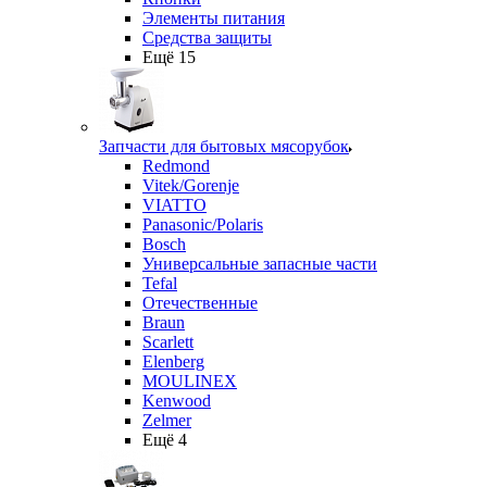
Элементы питания
Средства защиты
Ещё 15
Запчасти для бытовых мясорубок
Redmond
Vitek/Gorenje
VIATTO
Panasonic/Polaris
Bosch
Универсальные запасные части
Tefal
Отечественные
Braun
Scarlett
Elenberg
MOULINEX
Kenwood
Zelmer
Ещё 4