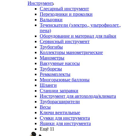
Инструмент
Слесарный инструмент
Переходники и проколки
Вальцовки
Течеискатели (электро., ультрофиолет.,
пена)
Оборудование и материал для пайки
Сервисный инструмент
Трубогибы
Коллекторы манометрические
Манометры
Вакуумные насосы
Труборезы
Ремкомплекты
Многоразовые баллоны
Шланги
Станции заправки
Инструмент для автохолода/климата
Труборасширители
Весы
Ключи вентильные
Сумки для инструмента
Ящики для инструмента
Ещё 11