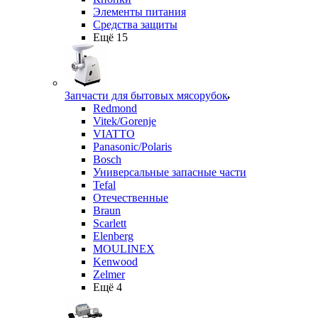
Элементы питания
Средства защиты
Ещё 15
Запчасти для бытовых мясорубок
Redmond
Vitek/Gorenje
VIATTO
Panasonic/Polaris
Bosch
Универсальные запасные части
Tefal
Отечественные
Braun
Scarlett
Elenberg
MOULINEX
Kenwood
Zelmer
Ещё 4