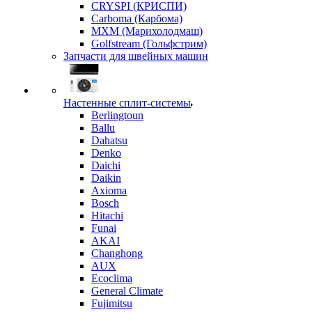
CRYSPI (КРИСПИ)
Carboma (Карбома)
MXM (Марихолодмаш)
Golfstream (Гольфстрим)
Запчасти для швейных машин
Настенные сплит-системы
Berlingtoun
Ballu
Dahatsu
Denko
Daichi
Daikin
Axioma
Bosch
Hitachi
Funai
AKAI
Changhong
AUX
Ecoclima
General Climate
Fujimitsu