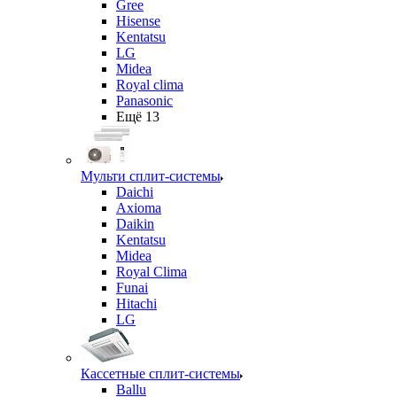
Gree
Hisense
Kentatsu
LG
Midea
Royal clima
Panasonic
Ещё 13
Мульти сплит-системы
Daichi
Axioma
Daikin
Kentatsu
Midea
Royal Clima
Funai
Hitachi
LG
Кассетные сплит-системы
Ballu