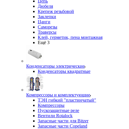
Цепь
Дюбеля
Крепеж резьбовой
Заклепки
Цанги
Саморезы
Траверсы
Клей, герметик, пена монтажная
Ещё 3
Конденсаторы электрические
Конденсаторы квадратные
Компрессоры и комплектующие
ТЭН гибкий "пластинчатый"
Компрессоры
Пускозащитные реле
Вентили Rotalock
Запасные части для Bitzer
Запасные части Copeland