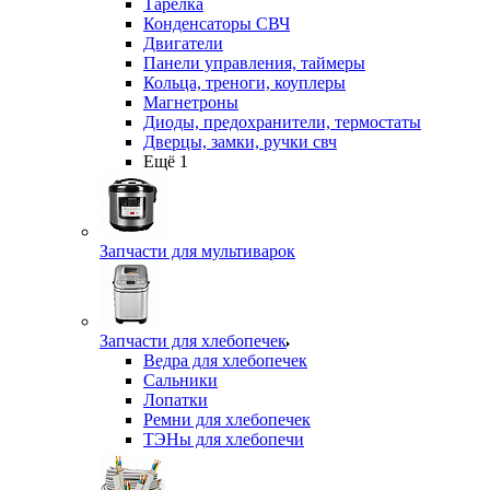
Тарелка
Конденсаторы СВЧ
Двигатели
Панели управления, таймеры
Кольца, треноги, коуплеры
Магнетроны
Диоды, предохранители, термостаты
Дверцы, замки, ручки свч
Ещё 1
Запчасти для мультиварок
Запчасти для хлебопечек
Ведра для хлебопечек
Сальники
Лопатки
Ремни для хлебопечек
ТЭНы для хлебопечи