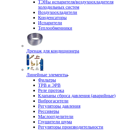
ТЭНы испарителя/воздухоохладителя
холодильных систем
Воздухоохладители
Конденсаторы
Испарители
Теплообменники
Дренаж для кондиционера
Линейные элементы
Фильтры
ТРВ и ЭРВ
Реле протока
Клапаны сброса давления (аварийные)
Виброгасители
Регуляторы давления
Рессиверы
Маслоотделители
Глушители шума
Регуляторы производительности