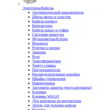
Электрика/Кабель
Автоматический выключатель
Щиты метал и пластик
Кабель-провод
Контакторы
Кабель канал и гофра
Световая арматура
Мультиметры/Клещи
Изолента
Розетки и вилки
Зажимы
Реле
Трансформаторы
Хомут-стяжка
Предохранители
Распределительные коробки
Шкафы управления
Наконечники
Автоматы защиты (мото-автоматы)
Клеммы
Клеммы WAGO
Доп контакты на контакторы
Лоток для укладки кабеля
Кнопки