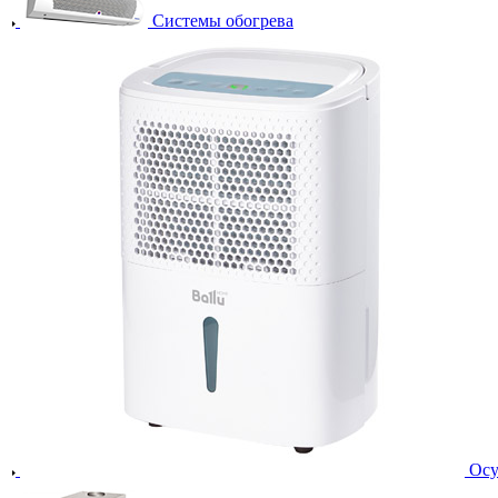
Системы обогрева
Осу