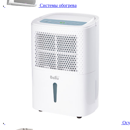
Системы обогрева
Осу