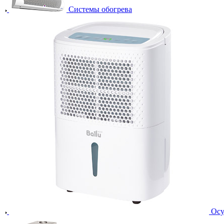
Системы обогрева
Осу