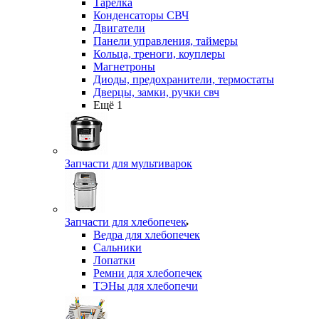
Тарелка
Конденсаторы СВЧ
Двигатели
Панели управления, таймеры
Кольца, треноги, коуплеры
Магнетроны
Диоды, предохранители, термостаты
Дверцы, замки, ручки свч
Ещё 1
Запчасти для мультиварок
Запчасти для хлебопечек
Ведра для хлебопечек
Сальники
Лопатки
Ремни для хлебопечек
ТЭНы для хлебопечи