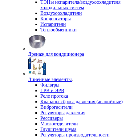
ТЭНы испарителя/воздухоохладителя
холодильных систем
Воздухоохладители
Конденсаторы
Испарители
Теплообменники
Дренаж для кондиционера
Линейные элементы
Фильтры
ТРВ и ЭРВ
Реле протока
Клапаны сброса давления (аварийные)
Виброгасители
Регуляторы давления
Рессиверы
Маслоотделители
Глушители шума
Регуляторы производительности