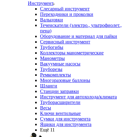
Инструмент
Слесарный инструмент
Переходники и проколки
Вальцовки
Течеискатели (электро., ультрофиолет.,
пена)
Оборудование и материал для пайки
Сервисный инструмент
Трубогибы
Коллекторы манометрические
Манометры
Вакуумные насосы
Труборезы
Ремкомплекты
Многоразовые баллоны
Шланги
Станции заправки
Инструмент для автохолода/климата
Труборасширители
Весы
Ключи вентильные
Сумки для инструмента
Ящики для инструмента
Ещё 11