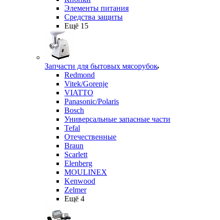
Элементы питания
Средства защиты
Ещё 15
Запчасти для бытовых мясорубок
Redmond
Vitek/Gorenje
VIATTO
Panasonic/Polaris
Bosch
Универсальные запасные части
Tefal
Отечественные
Braun
Scarlett
Elenberg
MOULINEX
Kenwood
Zelmer
Ещё 4