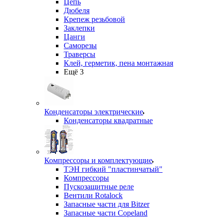
Цепь
Дюбеля
Крепеж резьбовой
Заклепки
Цанги
Саморезы
Траверсы
Клей, герметик, пена монтажная
Ещё 3
Конденсаторы электрические
Конденсаторы квадратные
Компрессоры и комплектующие
ТЭН гибкий "пластинчатый"
Компрессоры
Пускозащитные реле
Вентили Rotalock
Запасные части для Bitzer
Запасные части Copeland