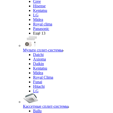
Gree
Hisense
Kentatsu
LG
Midea
Royal clima
Panasonic
Ещё 13
Мульти сплит-системы
Daichi
Axioma
Daikin
Kentatsu
Midea
Royal Clima
Funai
Hitachi
LG
Кассетные сплит-системы
Ballu