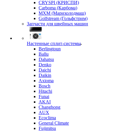
CRYSPI (КРИСПИ)
Carboma (Карбома)
MXM (Марихолодмаш)
Golfstream (Гольфстрим)
Запчасти для швейных машин
Настенные сплит-системы
Berlingtoun
Ballu
Dahatsu
Denko
Daichi
Daikin
Axioma
Bosch
Hitachi
Funai
AKAI
Changhong
AUX
Ecoclima
General Climate
Fujimitsu