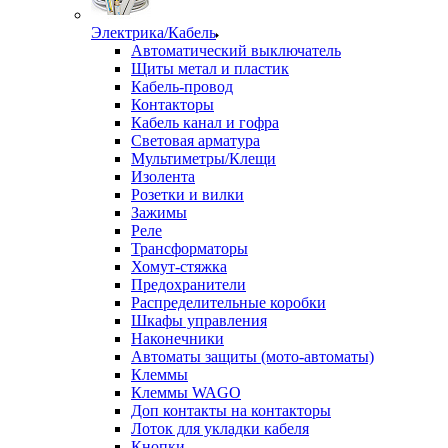
Электрика/Кабель
Автоматический выключатель
Щиты метал и пластик
Кабель-провод
Контакторы
Кабель канал и гофра
Световая арматура
Мультиметры/Клещи
Изолента
Розетки и вилки
Зажимы
Реле
Трансформаторы
Хомут-стяжка
Предохранители
Распределительные коробки
Шкафы управления
Наконечники
Автоматы защиты (мото-автоматы)
Клеммы
Клеммы WAGO
Доп контакты на контакторы
Лоток для укладки кабеля
Кнопки