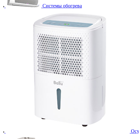
Системы обогрева
Осу