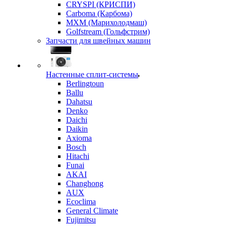
CRYSPI (КРИСПИ)
Carboma (Карбома)
MXM (Марихолодмаш)
Golfstream (Гольфстрим)
Запчасти для швейных машин
Настенные сплит-системы
Berlingtoun
Ballu
Dahatsu
Denko
Daichi
Daikin
Axioma
Bosch
Hitachi
Funai
AKAI
Changhong
AUX
Ecoclima
General Climate
Fujimitsu