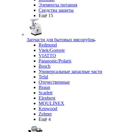
Элементы питания
Средства защиты
Ещё 15
Запчасти для бытовых мясорубок
Redmond
Vitek/Gorenje
VIATTO
Panasonic/Polaris
Bosch
Универсальные запасные части
Tefal
Отечественные
Braun
Scarlett
Elenberg
MOULINEX
Kenwood
Zelmer
Ещё 4