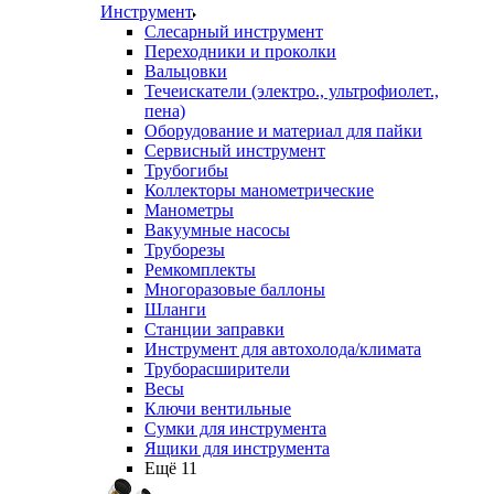
Инструмент
Слесарный инструмент
Переходники и проколки
Вальцовки
Течеискатели (электро., ультрофиолет.,
пена)
Оборудование и материал для пайки
Сервисный инструмент
Трубогибы
Коллекторы манометрические
Манометры
Вакуумные насосы
Труборезы
Ремкомплекты
Многоразовые баллоны
Шланги
Станции заправки
Инструмент для автохолода/климата
Труборасширители
Весы
Ключи вентильные
Сумки для инструмента
Ящики для инструмента
Ещё 11