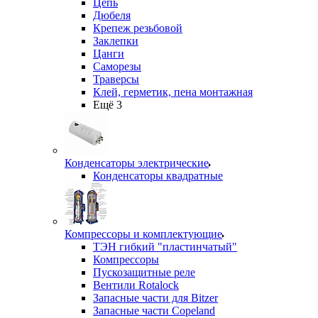
Цепь
Дюбеля
Крепеж резьбовой
Заклепки
Цанги
Саморезы
Траверсы
Клей, герметик, пена монтажная
Ещё 3
Конденсаторы электрические
Конденсаторы квадратные
Компрессоры и комплектующие
ТЭН гибкий "пластинчатый"
Компрессоры
Пускозащитные реле
Вентили Rotalock
Запасные части для Bitzer
Запасные части Copeland