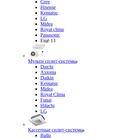
Gree
Hisense
Kentatsu
LG
Midea
Royal clima
Panasonic
Ещё 13
Мульти сплит-системы
Daichi
Axioma
Daikin
Kentatsu
Midea
Royal Clima
Funai
Hitachi
LG
Кассетные сплит-системы
Ballu