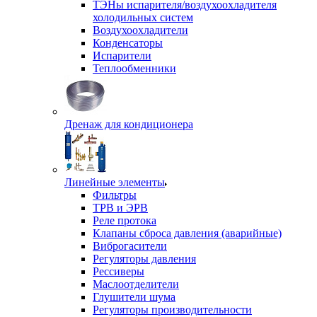
ТЭНы испарителя/воздухоохладителя
холодильных систем
Воздухоохладители
Конденсаторы
Испарители
Теплообменники
Дренаж для кондиционера
Линейные элементы
Фильтры
ТРВ и ЭРВ
Реле протока
Клапаны сброса давления (аварийные)
Виброгасители
Регуляторы давления
Рессиверы
Маслоотделители
Глушители шума
Регуляторы производительности