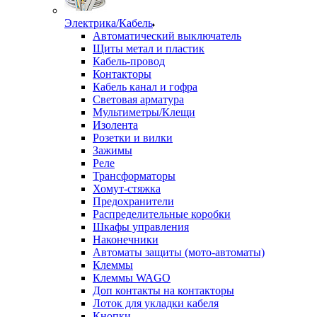
Электрика/Кабель
Автоматический выключатель
Щиты метал и пластик
Кабель-провод
Контакторы
Кабель канал и гофра
Световая арматура
Мультиметры/Клещи
Изолента
Розетки и вилки
Зажимы
Реле
Трансформаторы
Хомут-стяжка
Предохранители
Распределительные коробки
Шкафы управления
Наконечники
Автоматы защиты (мото-автоматы)
Клеммы
Клеммы WAGO
Доп контакты на контакторы
Лоток для укладки кабеля
Кнопки