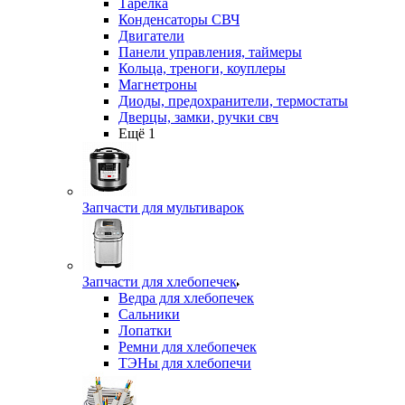
Тарелка
Конденсаторы СВЧ
Двигатели
Панели управления, таймеры
Кольца, треноги, коуплеры
Магнетроны
Диоды, предохранители, термостаты
Дверцы, замки, ручки свч
Ещё 1
Запчасти для мультиварок
Запчасти для хлебопечек
Ведра для хлебопечек
Сальники
Лопатки
Ремни для хлебопечек
ТЭНы для хлебопечи