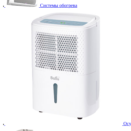
Системы обогрева
Осу