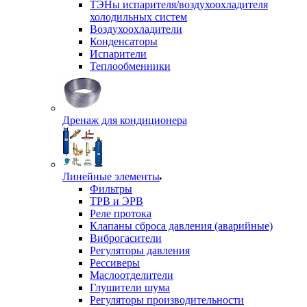
ТЭНы испарителя/воздухоохладителя
холодильных систем
Воздухоохладители
Конденсаторы
Испарители
Теплообменники
Дренаж для кондиционера
Линейные элементы
Фильтры
ТРВ и ЭРВ
Реле протока
Клапаны сброса давления (аварийные)
Виброгасители
Регуляторы давления
Рессиверы
Маслоотделители
Глушители шума
Регуляторы производительности