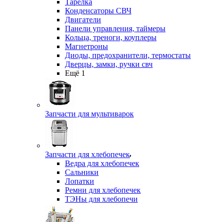
Тарелка
Конденсаторы СВЧ
Двигатели
Панели управления, таймеры
Кольца, треноги, коуплеры
Магнетроны
Диоды, предохранители, термостаты
Дверцы, замки, ручки свч
Ещё 1
Запчасти для мультиварок
Запчасти для хлебопечек
Ведра для хлебопечек
Сальники
Лопатки
Ремни для хлебопечек
ТЭНы для хлебопечи