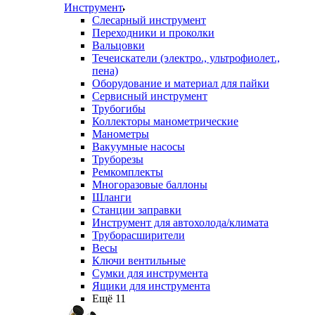
Инструмент
Слесарный инструмент
Переходники и проколки
Вальцовки
Течеискатели (электро., ультрофиолет.,
пена)
Оборудование и материал для пайки
Сервисный инструмент
Трубогибы
Коллекторы манометрические
Манометры
Вакуумные насосы
Труборезы
Ремкомплекты
Многоразовые баллоны
Шланги
Станции заправки
Инструмент для автохолода/климата
Труборасширители
Весы
Ключи вентильные
Сумки для инструмента
Ящики для инструмента
Ещё 11