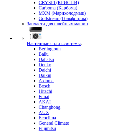
CRYSPI (КРИСПИ)
Carboma (Карбома)
MXM (Марихолодмаш)
Golfstream (Гольфстрим)
Запчасти для швейных машин
Настенные сплит-системы
Berlingtoun
Ballu
Dahatsu
Denko
Daichi
Daikin
Axioma
Bosch
Hitachi
Funai
AKAI
Changhong
AUX
Ecoclima
General Climate
Fujimitsu