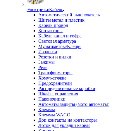
Электрика/Кабель
Автоматический выключатель
Щиты метал и пластик
Кабель-провод
Контакторы
Кабель канал и гофра
Световая арматура
Мультиметры/Клещи
Изолента
Розетки и вилки
Зажимы
Реле
Трансформаторы
Хомут-стяжка
Предохранители
Распределительные коробки
Шкафы управления
Наконечники
Автоматы защиты (мото-автоматы)
Клеммы
Клеммы WAGO
Доп контакты на контакторы
Лоток для укладки кабеля
Кнопки