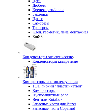
Цепь
Дюбеля
Крепеж резьбовой
Заклепки
Цанги
Саморезы
Траверсы
Клей, герметик, пена монтажная
Ещё 3
Конденсаторы электрические
Конденсаторы квадратные
Компрессоры и комплектующие
ТЭН гибкий "пластинчатый"
Компрессоры
Пускозащитные реле
Вентили Rotalock
Запасные части для Bitzer
Запасные части Copeland