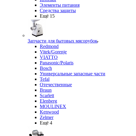
Элементы питания
Средства защиты
Ещё 15
Запчасти для бытовых мясорубок
Redmond
Vitek/Gorenje
VIATTO
Panasonic/Polaris
Bosch
Универсальные запасные части
Tefal
Отечественные
Braun
Scarlett
Elenberg
MOULINEX
Kenwood
Zelmer
Ещё 4