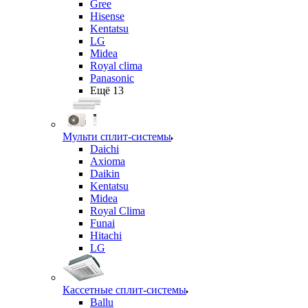
Gree
Hisense
Kentatsu
LG
Midea
Royal clima
Panasonic
Ещё 13
Мульти сплит-системы
Daichi
Axioma
Daikin
Kentatsu
Midea
Royal Clima
Funai
Hitachi
LG
Кассетные сплит-системы
Ballu