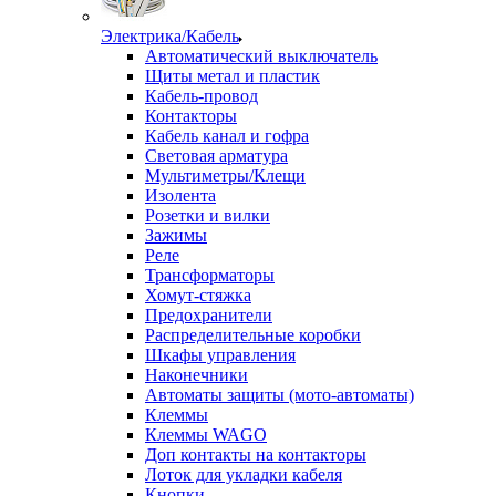
Электрика/Кабель
Автоматический выключатель
Щиты метал и пластик
Кабель-провод
Контакторы
Кабель канал и гофра
Световая арматура
Мультиметры/Клещи
Изолента
Розетки и вилки
Зажимы
Реле
Трансформаторы
Хомут-стяжка
Предохранители
Распределительные коробки
Шкафы управления
Наконечники
Автоматы защиты (мото-автоматы)
Клеммы
Клеммы WAGO
Доп контакты на контакторы
Лоток для укладки кабеля
Кнопки