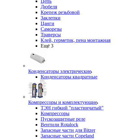
Цепь
Дюбеля
Крепеж резьбовой
Заклепки
Цанги
Саморезы
Траверсы
Клей, герметик, пена монтажная
Ещё 3
Конденсаторы электрические
Конденсаторы квадратные
Компрессоры и комплектующие
ТЭН гибкий "пластинчатый"
Компрессоры
Пускозащитные реле
Вентили Rotalock
Запасные части для Bitzer
Запасные части Copeland