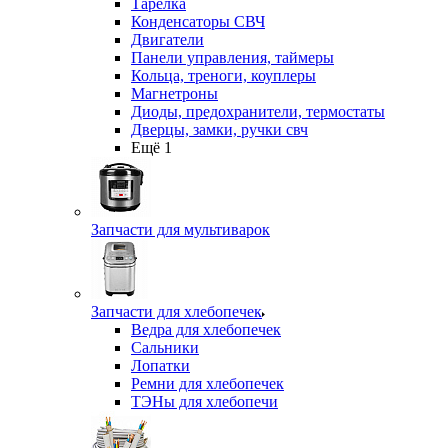
Тарелка
Конденсаторы СВЧ
Двигатели
Панели управления, таймеры
Кольца, треноги, коуплеры
Магнетроны
Диоды, предохранители, термостаты
Дверцы, замки, ручки свч
Ещё 1
Запчасти для мультиварок
Запчасти для хлебопечек
Ведра для хлебопечек
Сальники
Лопатки
Ремни для хлебопечек
ТЭНы для хлебопечи