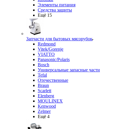
Элементы питания
Средства защиты
Ещё 15
Запчасти для бытовых мясорубок
Redmond
Vitek/Gorenje
VIATTO
Panasonic/Polaris
Bosch
Универсальные запасные части
Tefal
Отечественные
Braun
Scarlett
Elenberg
MOULINEX
Kenwood
Zelmer
Ещё 4