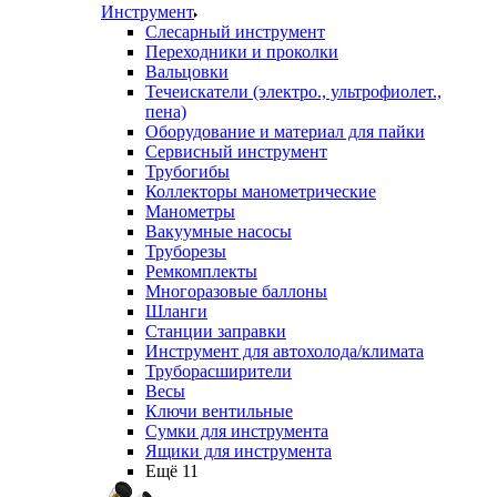
Инструмент
Слесарный инструмент
Переходники и проколки
Вальцовки
Течеискатели (электро., ультрофиолет.,
пена)
Оборудование и материал для пайки
Сервисный инструмент
Трубогибы
Коллекторы манометрические
Манометры
Вакуумные насосы
Труборезы
Ремкомплекты
Многоразовые баллоны
Шланги
Станции заправки
Инструмент для автохолода/климата
Труборасширители
Весы
Ключи вентильные
Сумки для инструмента
Ящики для инструмента
Ещё 11