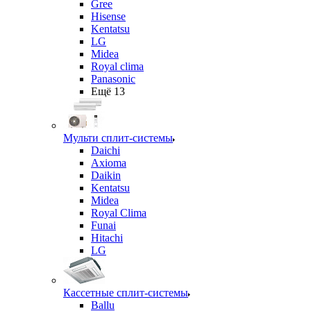
Gree
Hisense
Kentatsu
LG
Midea
Royal clima
Panasonic
Ещё 13
Мульти сплит-системы
Daichi
Axioma
Daikin
Kentatsu
Midea
Royal Clima
Funai
Hitachi
LG
Кассетные сплит-системы
Ballu