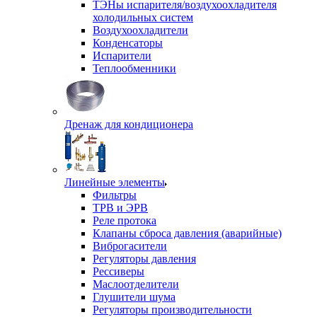
ТЭНы испарителя/воздухоохладителя
холодильных систем
Воздухоохладители
Конденсаторы
Испарители
Теплообменники
Дренаж для кондиционера
Линейные элементы
Фильтры
ТРВ и ЭРВ
Реле протока
Клапаны сброса давления (аварийные)
Виброгасители
Регуляторы давления
Рессиверы
Маслоотделители
Глушители шума
Регуляторы производительности