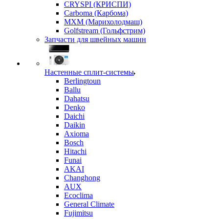
CRYSPI (КРИСПИ)
Carboma (Карбома)
MXM (Марихолодмаш)
Golfstream (Гольфстрим)
Запчасти для швейных машин
Настенные сплит-системы
Berlingtoun
Ballu
Dahatsu
Denko
Daichi
Daikin
Axioma
Bosch
Hitachi
Funai
AKAI
Changhong
AUX
Ecoclima
General Climate
Fujimitsu