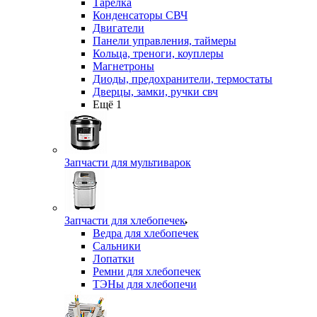
Тарелка
Конденсаторы СВЧ
Двигатели
Панели управления, таймеры
Кольца, треноги, коуплеры
Магнетроны
Диоды, предохранители, термостаты
Дверцы, замки, ручки свч
Ещё 1
Запчасти для мультиварок
Запчасти для хлебопечек
Ведра для хлебопечек
Сальники
Лопатки
Ремни для хлебопечек
ТЭНы для хлебопечи