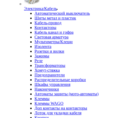
Электрика/Кабель
Автоматический выключатель
Щиты метал и пластик
Кабель-провод
Контакторы
Кабель канал и гофра
Световая арматура
Мультиметры/Клещи
Изолента
Розетки и вилки
Зажимы
Реле
Трансформаторы
Хомут-стяжка
Предохранители
Распределительные коробки
Шкафы управления
Наконечники
Автоматы защиты (мото-автоматы)
Клеммы
Клеммы WAGO
Доп контакты на контакторы
Лоток для укладки кабеля
Кнопки