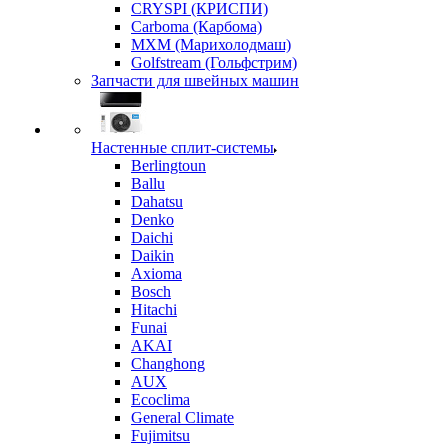
CRYSPI (КРИСПИ)
Carboma (Карбома)
MXM (Марихолодмаш)
Golfstream (Гольфстрим)
Запчасти для швейных машин
Настенные сплит-системы
Berlingtoun
Ballu
Dahatsu
Denko
Daichi
Daikin
Axioma
Bosch
Hitachi
Funai
AKAI
Changhong
AUX
Ecoclima
General Climate
Fujimitsu