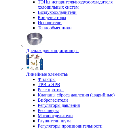
ТЭНы испарителя/воздухоохладителя
холодильных систем
Воздухоохладители
Конденсаторы
Испарители
Теплообменники
Дренаж для кондиционера
Линейные элементы
Фильтры
ТРВ и ЭРВ
Реле протока
Клапаны сброса давления (аварийные)
Виброгасители
Регуляторы давления
Рессиверы
Маслоотделители
Глушители шума
Регуляторы производительности