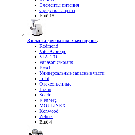
Элементы питания
Средства защиты
Ещё 15
Запчасти для бытовых мясорубок
Redmond
Vitek/Gorenje
VIATTO
Panasonic/Polaris
Bosch
Универсальные запасные части
Tefal
Отечественные
Braun
Scarlett
Elenberg
MOULINEX
Kenwood
Zelmer
Ещё 4