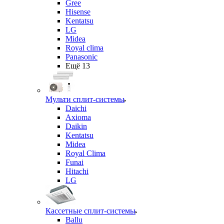
Gree
Hisense
Kentatsu
LG
Midea
Royal clima
Panasonic
Ещё 13
Мульти сплит-системы
Daichi
Axioma
Daikin
Kentatsu
Midea
Royal Clima
Funai
Hitachi
LG
Кассетные сплит-системы
Ballu