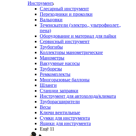
Инструмент
Слесарный инструмент
Переходники и проколки
Вальцовки
Течеискатели (электро., ультрофиолет.,
пена)
Оборудование и материал для пайки
Сервисный инструмент
Трубогибы
Коллекторы манометрические
Манометры
Вакуумные насосы
Труборезы
Ремкомплекты
Многоразовые баллоны
Шланги
Станции заправки
Инструмент для автохолода/климата
Труборасширители
Весы
Ключи вентильные
Сумки для инструмента
Ящики для инструмента
Ещё 11