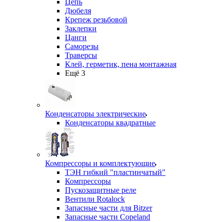
Цепь
Дюбеля
Крепеж резьбовой
Заклепки
Цанги
Саморезы
Траверсы
Клей, герметик, пена монтажная
Ещё 3
Конденсаторы электрические
Конденсаторы квадратные
Компрессоры и комплектующие
ТЭН гибкий "пластинчатый"
Компрессоры
Пускозащитные реле
Вентили Rotalock
Запасные части для Bitzer
Запасные части Copeland