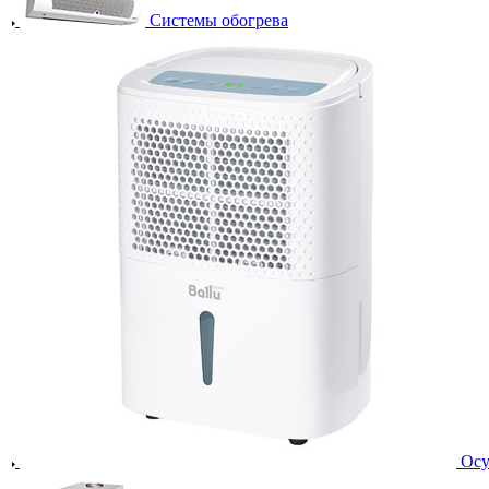
Системы обогрева
Осу