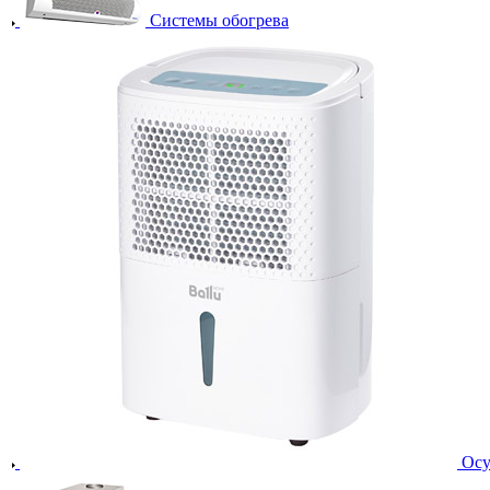
Системы обогрева
Осу